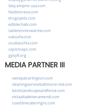
bbq-empire-usa.com
feedstoreva.com
drogopets.com
ediblechalk.com
tabletennisnearme.com
oaksofa.com
soultacohtx.com
capishcaps.com
gpsyfl.org
MEDIA PARTNER III
vwrepairarlington.com
cleaningservicebaltimore-md.com
beckslandscapeandfence.com
vistaaltadelveramendi.com
coastlinecateringnc.com