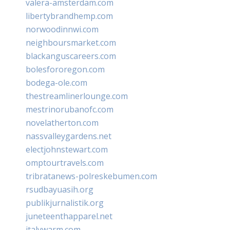
valera-amsterdam.com
libertybrandhemp.com
norwoodinnwi.com
neighboursmarket.com
blackanguscareers.com
bolesfororegon.com
bodega-ole.com
thestreamlinerlounge.com
mestrinorubanofc.com
novelatherton.com
nassvalleygardens.net
electjohnstewart.com
omptourtravels.com
tribratanews-polreskebumen.com
rsudbayuasih.org
publikjurnalistik.org
juneteenthapparel.net
italywarm.com