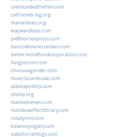
unboundedthefilm.com
catfriends-bg.org
marianlives.org
waywardtees.com
pidfloorsexpress.com
bancodevenezuelaen.com
bettermoodfoodcorporation.com
hingstonnt.com
chooseagender.com
hoverboardssale.com
alaskapolitics.com
stsmp.org
manoelneves.com
mandelaeffectlibrary.com
roselynns.com
balanceyoganj.com
salesforceblogs.com