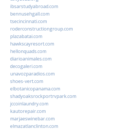
ibsarstudyabroad.com
bennusehgall.com
tsecincinnati.com
roderconstructiongroup.com
plazabatai.com
hawkscayresort.com
hellonquads.com
diarioanimales.com
decogaleri.com
unavozparadios.com
shoes-vert.com
elbotanicopanama.com
shadyoaksrockportrvpark.com
jccoinlaundry.com
kautorepair.com
marjaeswinebar.com
elmazatlanclinton.com