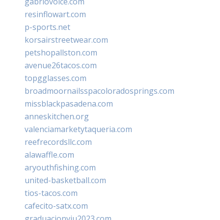
gabriovoice.com
resinflowart.com
p-sports.net
korsairstreetwear.com
petshopallston.com
avenue26tacos.com
topgglasses.com
broadmoornailsspacoloradosprings.com
missblackpasadena.com
anneskitchen.org
valenciamarketytaqueria.com
reefrecordsllc.com
alawaffle.com
aryouthfishing.com
united-basketball.com
tios-tacos.com
cafecito-satx.com
graduacionviu2023.com