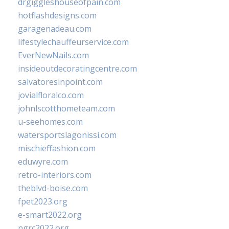
drgiggleshouseofpain.com
hotflashdesigns.com
garagenadeau.com
lifestylechauffeurservice.com
EverNewNails.com
insideoutdecoratingcentre.com
salvatoresinpoint.com
jovialfloralco.com
johnlscotthometeam.com
u-seehomes.com
watersportslagonissi.com
mischieffashion.com
eduwyre.com
retro-interiors.com
theblvd-boise.com
fpet2023.org
e-smart2022.org
ngrc2022.org