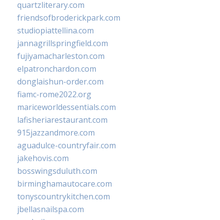
quartzliterary.com
friendsofbroderickpark.com
studiopiattellina.com
jannagrillspringfield.com
fujiyamacharleston.com
elpatronchardon.com
donglaishun-order.com
fiamc-rome2022.org
mariceworldessentials.com
lafisheriarestaurant.com
915jazzandmore.com
aguadulce-countryfair.com
jakehovis.com
bosswingsduluth.com
birminghamautocare.com
tonyscountrykitchen.com
jbellasnailspa.com