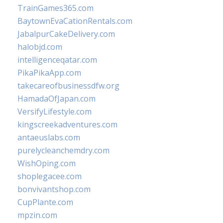
TrainGames365.com
BaytownEvaCationRentals.com
JabalpurCakeDelivery.com
halobjd.com
intelligenceqatar.com
PikaPikaApp.com
takecareofbusinessdfw.org
HamadaOfJapan.com
VersifyLifestyle.com
kingscreekadventures.com
antaeuslabs.com
purelycleanchemdry.com
WishOping.com
shoplegacee.com
bonvivantshop.com
CupPlante.com
mpzin.com