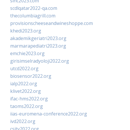
sinc2023.com
scdlqatar2022-qa.com
thecolumbiagrill.com
provisionscheeseandwineshoppe.com
khedi2023.org
akademikgeriatri2023.org
marmarapediatri2023.org
emchie2023.org
girisimselradyoloji2022.org
utcd2022.org
biosensor2022.org
ialp2022.org
klivet2022.org
ifac-hms2022.org
taoms2022.org
iias-euromena-conference2022.org
ivd2022.org
csity2022.org