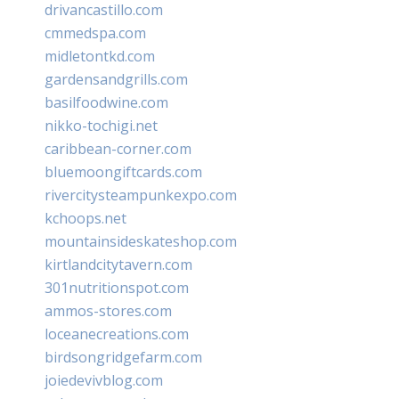
drivancastillo.com
cmmedspa.com
midletontkd.com
gardensandgrills.com
basilfoodwine.com
nikko-tochigi.net
caribbean-corner.com
bluemoongiftcards.com
rivercitysteampunkexpo.com
kchoops.net
mountainsideskateshop.com
kirtlandcitytavern.com
301nutritionspot.com
ammos-stores.com
loceanecreations.com
birdsongridgefarm.com
joiedevivblog.com