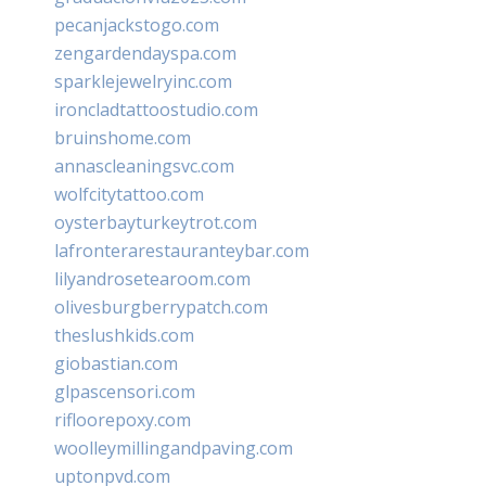
pecanjackstogo.com
zengardendayspa.com
sparklejewelryinc.com
ironcladtattoostudio.com
bruinshome.com
annascleaningsvc.com
wolfcitytattoo.com
oysterbayturkeytrot.com
lafronterarestauranteybar.com
lilyandrosetearoom.com
olivesburgberrypatch.com
theslushkids.com
giobastian.com
glpascensori.com
rifloorepoxy.com
woolleymillingandpaving.com
uptonpvd.com