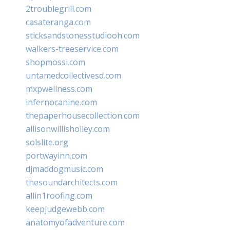
2troublegrill.com
casateranga.com
sticksandstonesstudiooh.com
walkers-treeservice.com
shopmossi.com
untamedcollectivesd.com
mxpwellness.com
infernocanine.com
thepaperhousecollection.com
allisonwillisholley.com
solslite.org
portwayinn.com
djmaddogmusic.com
thesoundarchitects.com
allin1roofing.com
keepjudgewebb.com
anatomyofadventure.com