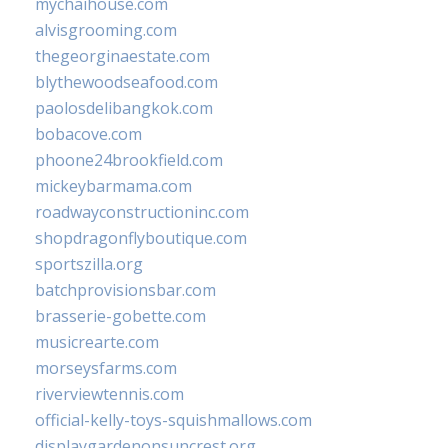
mychaihouse.com
alvisgrooming.com
thegeorginaestate.com
blythewoodseafood.com
paolosdelibangkok.com
bobacove.com
phoone24brookfield.com
mickeybarmama.com
roadwayconstructioninc.com
shopdragonflyboutique.com
sportszilla.org
batchprovisionsbar.com
brasserie-gobette.com
musicrearte.com
morseysfarms.com
riverviewtennis.com
official-kelly-toys-squishmallows.com
displaygardenonsuncrest.org