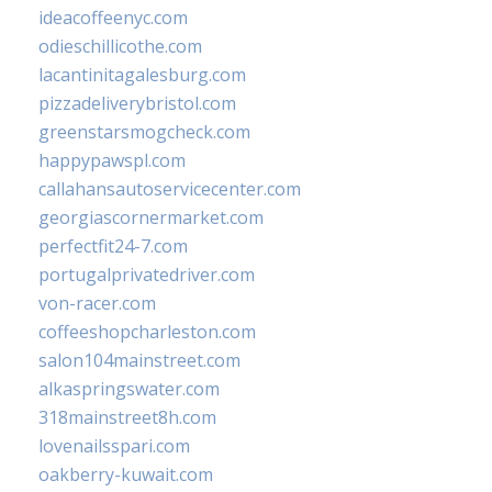
ideacoffeenyc.com
odieschillicothe.com
lacantinitagalesburg.com
pizzadeliverybristol.com
greenstarsmogcheck.com
happypawspl.com
callahansautoservicecenter.com
georgiascornermarket.com
perfectfit24-7.com
portugalprivatedriver.com
von-racer.com
coffeeshopcharleston.com
salon104mainstreet.com
alkaspringswater.com
318mainstreet8h.com
lovenailsspari.com
oakberry-kuwait.com