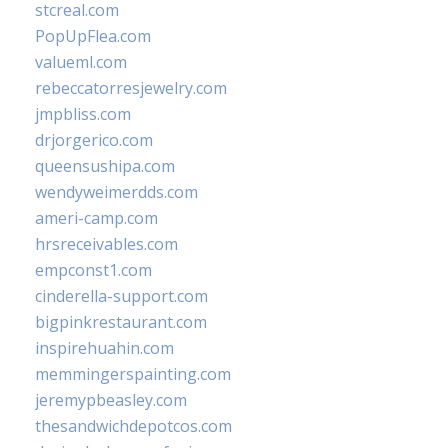
stcreal.com
PopUpFlea.com
valueml.com
rebeccatorresjewelry.com
jmpbliss.com
drjorgerico.com
queensushipa.com
wendyweimerdds.com
ameri-camp.com
hrsreceivables.com
empconst1.com
cinderella-support.com
bigpinkrestaurant.com
inspirehuahin.com
memmingerspainting.com
jeremypbeasley.com
thesandwichdepotcos.com