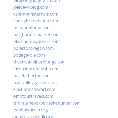
birdsongridgefarm.com
joiedevivblog.com
valera-amsterdam.com
libertybrandhemp.com
norwoodinnwi.com
neighboursmarket.com
blackanguscareers.com
bolesfororegon.com
bodega-ole.com
thestreamlinerlounge.com
mestrinorubanofc.com
novelatherton.com
nassvalleygardens.net
electjohnstewart.com
omptourtravels.com
tribratanews-polreskebumen.com
rsudbayuasih.org
publikjurnalistik.org