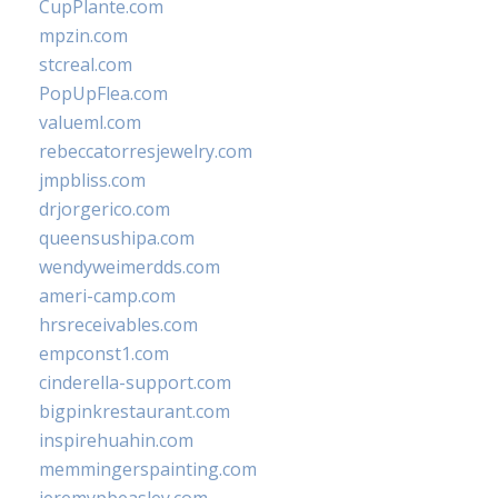
CupPlante.com
mpzin.com
stcreal.com
PopUpFlea.com
valueml.com
rebeccatorresjewelry.com
jmpbliss.com
drjorgerico.com
queensushipa.com
wendyweimerdds.com
ameri-camp.com
hrsreceivables.com
empconst1.com
cinderella-support.com
bigpinkrestaurant.com
inspirehuahin.com
memmingerspainting.com