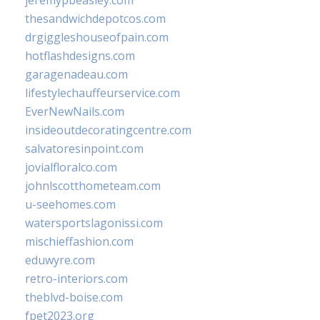
jeremypbeasley.com
thesandwichdepotcos.com
drgiggleshouseofpain.com
hotflashdesigns.com
garagenadeau.com
lifestylechauffeurservice.com
EverNewNails.com
insideoutdecoratingcentre.com
salvatoresinpoint.com
jovialfloralco.com
johnlscotthometeam.com
u-seehomes.com
watersportslagonissi.com
mischieffashion.com
eduwyre.com
retro-interiors.com
theblvd-boise.com
fpet2023.org