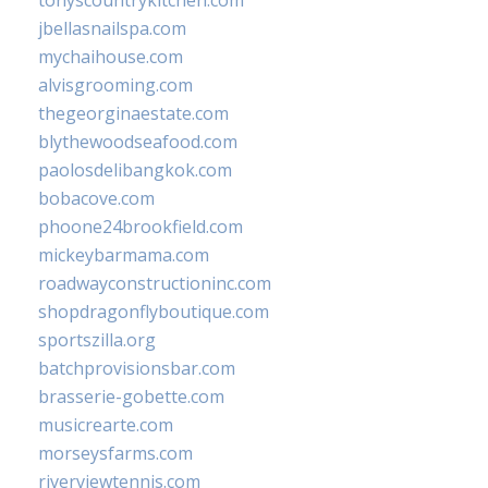
tonyscountrykitchen.com
jbellasnailspa.com
mychaihouse.com
alvisgrooming.com
thegeorginaestate.com
blythewoodseafood.com
paolosdelibangkok.com
bobacove.com
phoone24brookfield.com
mickeybarmama.com
roadwayconstructioninc.com
shopdragonflyboutique.com
sportszilla.org
batchprovisionsbar.com
brasserie-gobette.com
musicrearte.com
morseysfarms.com
riverviewtennis.com