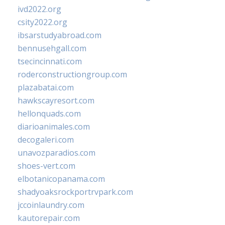
ivd2022.org
csity2022.org
ibsarstudyabroad.com
bennusehgall.com
tsecincinnati.com
roderconstructiongroup.com
plazabatai.com
hawkscayresort.com
hellonquads.com
diarioanimales.com
decogaleri.com
unavozparadios.com
shoes-vert.com
elbotanicopanama.com
shadyoaksrockportrvpark.com
jccoinlaundry.com
kautorepair.com