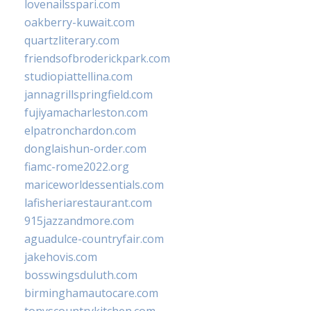
lovenailsspari.com
oakberry-kuwait.com
quartzliterary.com
friendsofbroderickpark.com
studiopiattellina.com
jannagrillspringfield.com
fujiyamacharleston.com
elpatronchardon.com
donglaishun-order.com
fiamc-rome2022.org
mariceworldessentials.com
lafisheriarestaurant.com
915jazzandmore.com
aguadulce-countryfair.com
jakehovis.com
bosswingsduluth.com
birminghamautocare.com