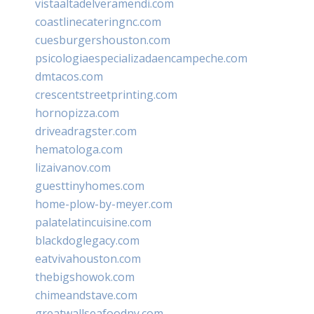
vistaaltadelveramendi.com
coastlinecateringnc.com
cuesburgershouston.com
psicologiaespecializadaencampeche.com
dmtacos.com
crescentstreetprinting.com
hornopizza.com
driveadragster.com
hematologa.com
lizaivanov.com
guesttinyhomes.com
home-plow-by-meyer.com
palatelatincuisine.com
blackdoglegacy.com
eatvivahouston.com
thebigshowok.com
chimeandstave.com
greatwallseafoodny.com