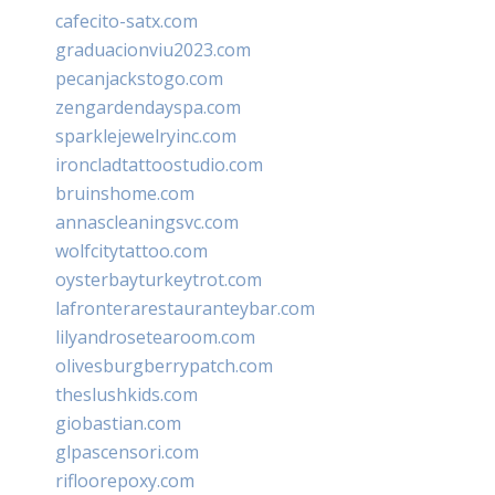
cafecito-satx.com
graduacionviu2023.com
pecanjackstogo.com
zengardendayspa.com
sparklejewelryinc.com
ironcladtattoostudio.com
bruinshome.com
annascleaningsvc.com
wolfcitytattoo.com
oysterbayturkeytrot.com
lafronterarestauranteybar.com
lilyandrosetearoom.com
olivesburgberrypatch.com
theslushkids.com
giobastian.com
glpascensori.com
rifloorepoxy.com