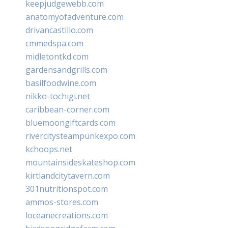
keepjudgewebb.com
anatomyofadventure.com
drivancastillo.com
cmmedspa.com
midletontkd.com
gardensandgrills.com
basilfoodwine.com
nikko-tochigi.net
caribbean-corner.com
bluemoongiftcards.com
rivercitysteampunkexpo.com
kchoops.net
mountainsideskateshop.com
kirtlandcitytavern.com
301nutritionspot.com
ammos-stores.com
loceanecreations.com