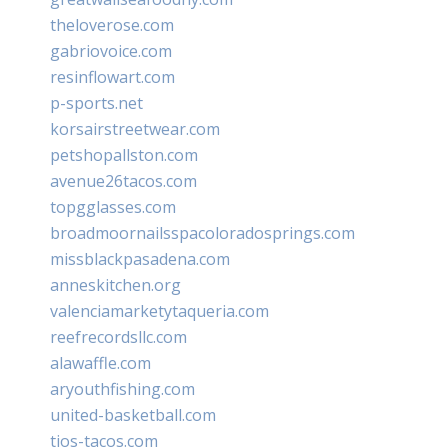
theloverose.com
gabriovoice.com
resinflowart.com
p-sports.net
korsairstreetwear.com
petshopallston.com
avenue26tacos.com
topgglasses.com
broadmoornailsspacoloradosprings.com
missblackpasadena.com
anneskitchen.org
valenciamarketytaqueria.com
reefrecordsllc.com
alawaffle.com
aryouthfishing.com
united-basketball.com
tios-tacos.com