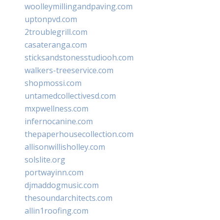
woolleymillingandpaving.com
uptonpvd.com
2troublegrill.com
casateranga.com
sticksandstonesstudiooh.com
walkers-treeservice.com
shopmossi.com
untamedcollectivesd.com
mxpwellness.com
infernocanine.com
thepaperhousecollection.com
allisonwillisholley.com
solslite.org
portwayinn.com
djmaddogmusic.com
thesoundarchitects.com
allin1roofing.com