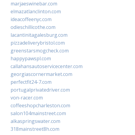
marjaeswinebar.com
elmazatlanclinton.com
ideacoffeenyc.com
odieschillicothe.com
lacantinitagalesburg.com
pizzadeliverybristol.com
greenstarsmogcheck.com
happypawspl.com
callahansautoservicecenter.com
georgiascornermarket.com
perfectfit24-7.com
portugalprivatedriver.com
von-racer.com
coffeeshopcharleston.com
salon104mainstreet.com
alkaspringswater.com
318mainstreet8h.com