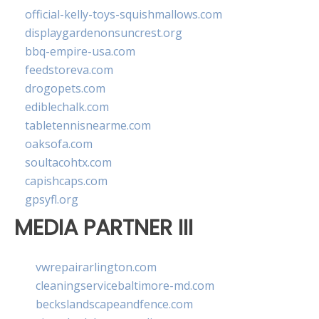
official-kelly-toys-squishmallows.com
displaygardenonsuncrest.org
bbq-empire-usa.com
feedstoreva.com
drogopets.com
ediblechalk.com
tabletennisnearme.com
oaksofa.com
soultacohtx.com
capishcaps.com
gpsyfl.org
MEDIA PARTNER III
vwrepairarlington.com
cleaningservicebaltimore-md.com
beckslandscapeandfence.com