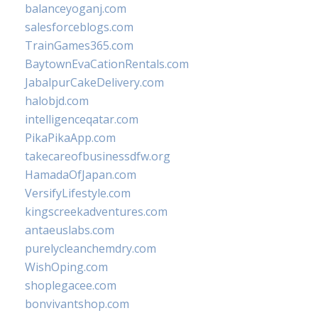
balanceyoganj.com
salesforceblogs.com
TrainGames365.com
BaytownEvaCationRentals.com
JabalpurCakeDelivery.com
halobjd.com
intelligenceqatar.com
PikaPikaApp.com
takecareofbusinessdfw.org
HamadaOfJapan.com
VersifyLifestyle.com
kingscreekadventures.com
antaeuslabs.com
purelycleanchemdry.com
WishOping.com
shoplegacee.com
bonvivantshop.com