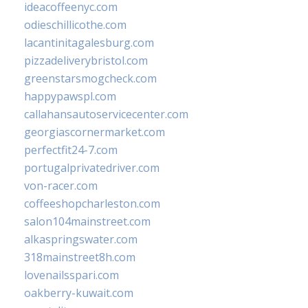
ideacoffeenyc.com
odieschillicothe.com
lacantinitagalesburg.com
pizzadeliverybristol.com
greenstarsmogcheck.com
happypawspl.com
callahansautoservicecenter.com
georgiascornermarket.com
perfectfit24-7.com
portugalprivatedriver.com
von-racer.com
coffeeshopcharleston.com
salon104mainstreet.com
alkaspringswater.com
318mainstreet8h.com
lovenailsspari.com
oakberry-kuwait.com