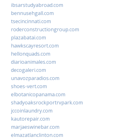
ibsarstudyabroad.com
bennusehgall.com
tsecincinnati.com
roderconstructiongroup.com
plazabatai.com
hawkscayresort.com
hellonquads.com
diarioanimales.com
decogaleri.com
unavozparadios.com
shoes-vert.com
elbotanicopanama.com
shadyoaksrockportrvpark.com
jccoinlaundry.com
kautorepair.com
marjaeswinebar.com
elmazatlanclinton.com