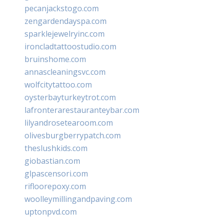
pecanjackstogo.com
zengardendayspa.com
sparklejewelryinc.com
ironcladtattoostudio.com
bruinshome.com
annascleaningsvc.com
wolfcitytattoo.com
oysterbayturkeytrot.com
lafronterarestauranteybar.com
lilyandrosetearoom.com
olivesburgberrypatch.com
theslushkids.com
giobastian.com
glpascensori.com
rifloorepoxy.com
woolleymillingandpaving.com
uptonpvd.com