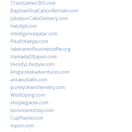
TrainGames365.com
BaytownEvaCationRentals.com
JabalpurCakeDelivery.com
halobjd.com
intelligenceqatar.com
PikaPikaApp.com
takecareofbusinessdfw.org
HamadaOfJapan.com
VersifyLifestyle.com
kingscreekadventures.com
antaeuslabs.com
purelycleanchemdry.com
WishOping.com
shoplegacee.com
bonvivantshop.com
CupPlante.com
mpzin.com