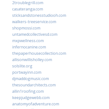
2troublegrill.com
casateranga.com
sticksandstonesstudiooh.com
walkers-treeservice.com
shopmossi.com
untamedcollectivesd.com
mxpwellness.com
infernocanine.com
thepaperhousecollection.com
allisonwillisholley.com
solslite.org
portwayinn.com
djmaddogmusic.com
thesoundarchitects.com
allin1roofing.com
keepjudgewebb.com
anatomyofadventure.com