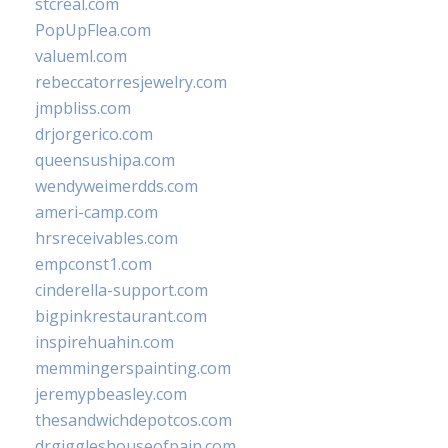
stcreal.com
PopUpFlea.com
valueml.com
rebeccatorresjewelry.com
jmpbliss.com
drjorgerico.com
queensushipa.com
wendyweimerdds.com
ameri-camp.com
hrsreceivables.com
empconst1.com
cinderella-support.com
bigpinkrestaurant.com
inspirehuahin.com
memmingerspainting.com
jeremypbeasley.com
thesandwichdepotcos.com
drgiggleshouseofpain.com