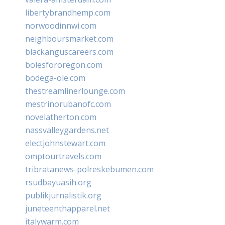
libertybrandhemp.com
norwoodinnwi.com
neighboursmarket.com
blackanguscareers.com
bolesfororegon.com
bodega-ole.com
thestreamlinerlounge.com
mestrinorubanofc.com
novelatherton.com
nassvalleygardens.net
electjohnstewart.com
omptourtravels.com
tribratanews-polreskebumen.com
rsudbayuasih.org
publikjurnalistik.org
juneteenthapparel.net
italywarm.com