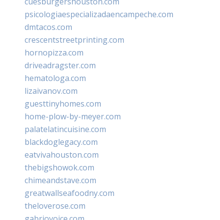
cuesburgershouston.com
psicologiaespecializadaencampeche.com
dmtacos.com
crescentstreetprinting.com
hornopizza.com
driveadragster.com
hematologa.com
lizaivanov.com
guesttinyhomes.com
home-plow-by-meyer.com
palatelatincuisine.com
blackdoglegacy.com
eatvivahouston.com
thebigshowok.com
chimeandstave.com
greatwallseafoodny.com
theloverose.com
gabriovoice.com