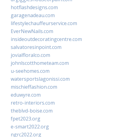
hotflashdesigns.com
garagenadeau.com
lifestylechauffeurservice.com
EverNewNails.com
insideoutdecoratingcentre.com
salvatoresinpoint.com
jovialfloralco.com
johnlscotthometeam.com
u-seehomes.com
watersportslagonissi.com
mischieffashion.com
eduwyre.com
retro-interiors.com
theblvd-boise.com
fpet2023.org
e-smart2022.org
ngrc2022.org