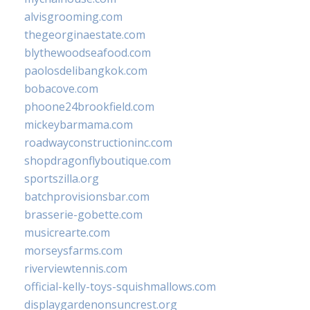
alvisgrooming.com
thegeorginaestate.com
blythewoodseafood.com
paolosdelibangkok.com
bobacove.com
phoone24brookfield.com
mickeybarmama.com
roadwayconstructioninc.com
shopdragonflyboutique.com
sportszilla.org
batchprovisionsbar.com
brasserie-gobette.com
musicrearte.com
morseysfarms.com
riverviewtennis.com
official-kelly-toys-squishmallows.com
displaygardenonsuncrest.org