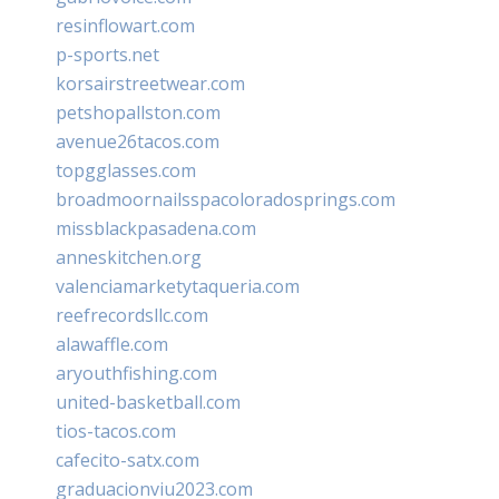
resinflowart.com
p-sports.net
korsairstreetwear.com
petshopallston.com
avenue26tacos.com
topgglasses.com
broadmoornailsspacoloradosprings.com
missblackpasadena.com
anneskitchen.org
valenciamarketytaqueria.com
reefrecordsllc.com
alawaffle.com
aryouthfishing.com
united-basketball.com
tios-tacos.com
cafecito-satx.com
graduacionviu2023.com