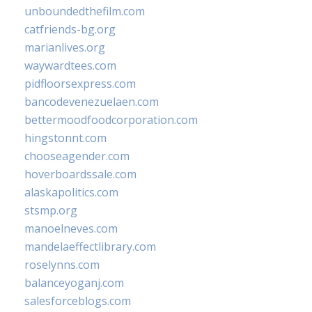
unboundedthefilm.com
catfriends-bg.org
marianlives.org
waywardtees.com
pidfloorsexpress.com
bancodevenezuelaen.com
bettermoodfoodcorporation.com
hingstonnt.com
chooseagender.com
hoverboardssale.com
alaskapolitics.com
stsmp.org
manoelneves.com
mandelaeffectlibrary.com
roselynns.com
balanceyoganj.com
salesforceblogs.com