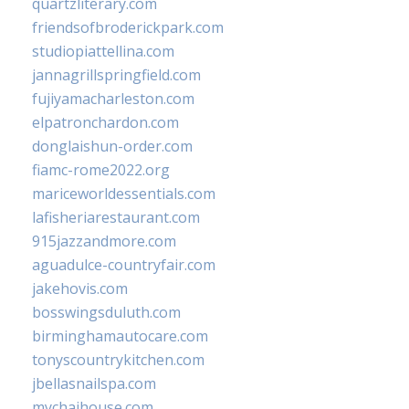
quartzliterary.com
friendsofbroderickpark.com
studiopiattellina.com
jannagrillspringfield.com
fujiyamacharleston.com
elpatronchardon.com
donglaishun-order.com
fiamc-rome2022.org
mariceworldessentials.com
lafisheriarestaurant.com
915jazzandmore.com
aguadulce-countryfair.com
jakehovis.com
bosswingsduluth.com
birminghamautocare.com
tonyscountrykitchen.com
jbellasnailspa.com
mychaihouse.com