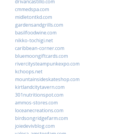
drivancastillo.com
cmmedspa.com
midletontkd.com
gardensandgrills.com
basilfoodwine.com
nikko-tochigi.net
caribbean-corner.com
bluemoongiftcards.com
rivercitysteampunkexpo.com
kchoops.net
mountainsideskateshop.com
kirtlandcitytavern.com
301nutritionspot.com
ammos-stores.com
loceanecreations.com
birdsongridgefarm.com
joiedevivblog.com
valera-amsterdam.com