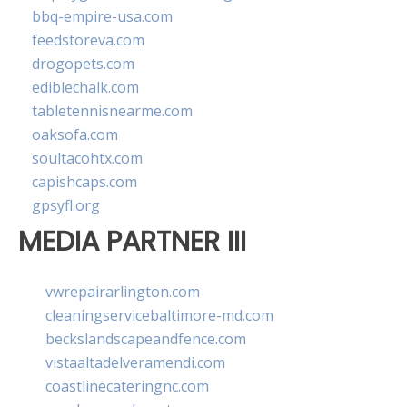
bbq-empire-usa.com
feedstoreva.com
drogopets.com
ediblechalk.com
tabletennisnearme.com
oaksofa.com
soultacohtx.com
capishcaps.com
gpsyfl.org
MEDIA PARTNER III
vwrepairarlington.com
cleaningservicebaltimore-md.com
beckslandscapeandfence.com
vistaaltadelveramendi.com
coastlinecateringnc.com