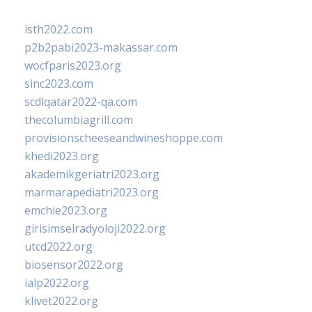
isth2022.com
p2b2pabi2023-makassar.com
wocfparis2023.org
sinc2023.com
scdlqatar2022-qa.com
thecolumbiagrill.com
provisionscheeseandwineshoppe.com
khedi2023.org
akademikgeriatri2023.org
marmarapediatri2023.org
emchie2023.org
girisimselradyoloji2022.org
utcd2022.org
biosensor2022.org
ialp2022.org
klivet2022.org