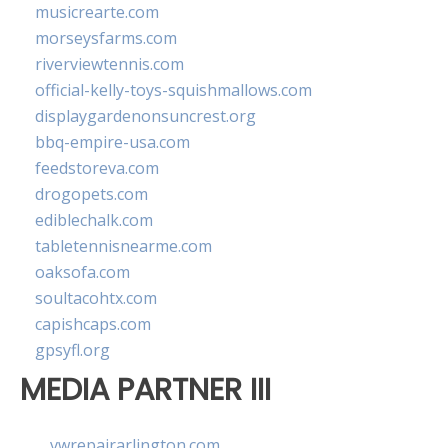
musicrearte.com
morseysfarms.com
riverviewtennis.com
official-kelly-toys-squishmallows.com
displaygardenonsuncrest.org
bbq-empire-usa.com
feedstoreva.com
drogopets.com
ediblechalk.com
tabletennisnearme.com
oaksofa.com
soultacohtx.com
capishcaps.com
gpsyfl.org
MEDIA PARTNER III
vwrepairarlington.com