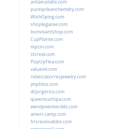
antaeuslabs.com
purelycleanchemdry.com
WishOping.com
shoplegacee.com
bonvivantshop.com
CupPlante.com
mpzin.com
stcreal.com
PopUpFlea.com
valueml.com
rebeccatorresjewelry.com
jmpbliss.com
drjorgerico.com
queensushipa.com
wendyweimerdds.com
ameri-camp.com
hrsreceivables.com