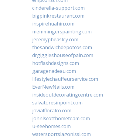
empconst1.com
cinderella-support.com
bigpinkrestaurant.com
inspirehuahin.com
memmingerspainting.com
jeremypbeasley.com
thesandwichdepotcos.com
drgiggleshouseofpain.com
hotflashdesigns.com
garagenadeau.com
lifestylechauffeurservice.com
EverNewNails.com
insideoutdecoratingcentre.com
salvatoresinpoint.com
jovialfloralco.com
johnlscotthometeam.com
u-seehomes.com
watersportslagonissi.com