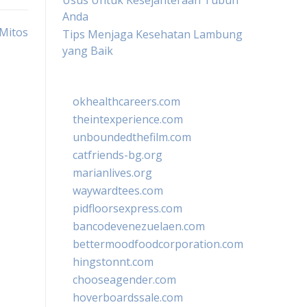
Usus Untuk Kesejahteraan Tubuh
Anda
 Mitos
Tips Menjaga Kesehatan Lambung
yang Baik
okhealthcareers.com
theintexperience.com
unboundedthefilm.com
catfriends-bg.org
marianlives.org
waywardtees.com
pidfloorsexpress.com
bancodevenezuelaen.com
bettermoodfoodcorporation.com
hingstonnt.com
chooseagender.com
hoverboardssale.com