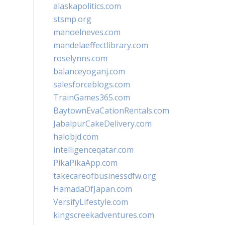
alaskapolitics.com
stsmp.org
manoelneves.com
mandelaeffectlibrary.com
roselynns.com
balanceyoganj.com
salesforceblogs.com
TrainGames365.com
BaytownEvaCationRentals.com
JabalpurCakeDelivery.com
halobjd.com
intelligenceqatar.com
PikaPikaApp.com
takecareofbusinessdfw.org
HamadaOfJapan.com
VersifyLifestyle.com
kingscreekadventures.com