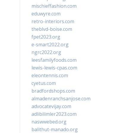
mischieffashion.com
eduwyre.com
retro-interiors.com
theblvd-boise.com
fpet2023.org
e-smart2022.org
ngrc2022.org
leesfamilyfoods.com
lewis-lewis-cpas.com
eleontennis.com
cyetus.com
bradfordshops.com
almadenranchsanjose.com
advocatevijay.com
adlibilimler2023.com
naswwebed.org
balithut-manado.org