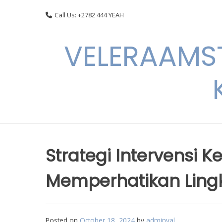
Skip
Call Us: +2782 444 YEAH
to
content
VELERAAMST
Strategi Intervensi
Memperhatikan Lin
Posted on
October 18, 2024
by
adminval