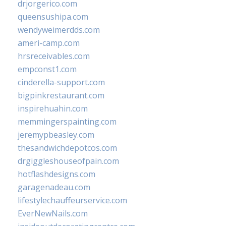
drjorgerico.com
queensushipa.com
wendyweimerdds.com
ameri-camp.com
hrsreceivables.com
empconst1.com
cinderella-support.com
bigpinkrestaurant.com
inspirehuahin.com
memmingerspainting.com
jeremypbeasley.com
thesandwichdepotcos.com
drgiggleshouseofpain.com
hotflashdesigns.com
garagenadeau.com
lifestylechauffeurservice.com
EverNewNails.com