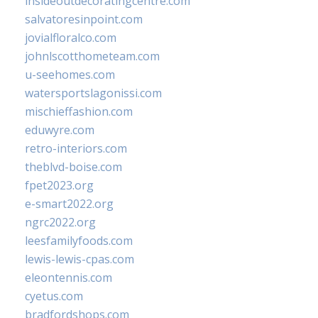
insideoutdecoratingcentre.com
salvatoresinpoint.com
jovialfloralco.com
johnlscotthometeam.com
u-seehomes.com
watersportslagonissi.com
mischieffashion.com
eduwyre.com
retro-interiors.com
theblvd-boise.com
fpet2023.org
e-smart2022.org
ngrc2022.org
leesfamilyfoods.com
lewis-lewis-cpas.com
eleontennis.com
cyetus.com
bradfordshops.com