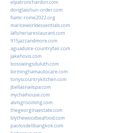
elpatronchardon.com
donglaishun-order.com
fiamc-rome2022.org
mariceworldessentials.com
lafisheriarestaurant.com
915jazzandmore.com
aguadulce-countryfair.com
jakehovis.com
bosswingsduluth.com
birminghamautocare.com
tonyscountrykitchen.com
jbellasnailspa.com
mychaihouse.com
alvisgrooming.com
thegeorginaestate.com
blythewoodseafood.com
paolosdelibangkok.com