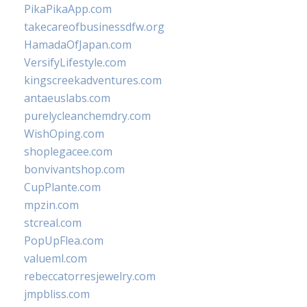
PikaPikaApp.com
takecareofbusinessdfw.org
HamadaOfJapan.com
VersifyLifestyle.com
kingscreekadventures.com
antaeuslabs.com
purelycleanchemdry.com
WishOping.com
shoplegacee.com
bonvivantshop.com
CupPlante.com
mpzin.com
stcreal.com
PopUpFlea.com
valueml.com
rebeccatorresjewelry.com
jmpbliss.com