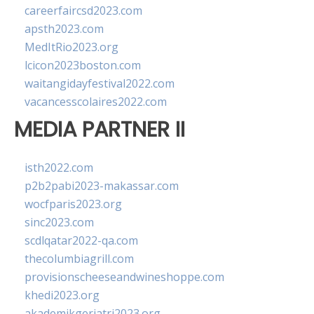
careerfaircsd2023.com
apsth2023.com
MedItRio2023.org
lcicon2023boston.com
waitangidayfestival2022.com
vacancesscolaires2022.com
MEDIA PARTNER II
isth2022.com
p2b2pabi2023-makassar.com
wocfparis2023.org
sinc2023.com
scdlqatar2022-qa.com
thecolumbiagrill.com
provisionscheeseandwineshoppe.com
khedi2023.org
akademikgeriatri2023.org