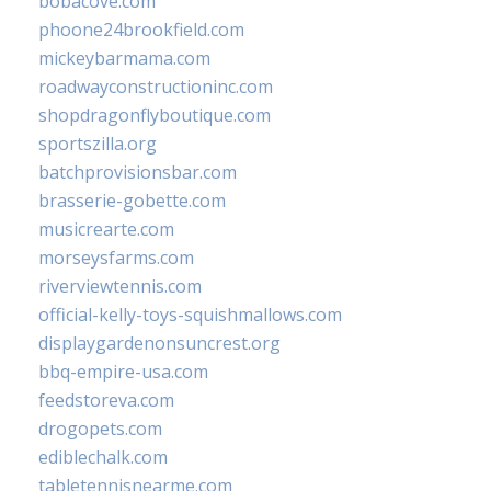
bobacove.com
phoone24brookfield.com
mickeybarmama.com
roadwayconstructioninc.com
shopdragonflyboutique.com
sportszilla.org
batchprovisionsbar.com
brasserie-gobette.com
musicrearte.com
morseysfarms.com
riverviewtennis.com
official-kelly-toys-squishmallows.com
displaygardenonsuncrest.org
bbq-empire-usa.com
feedstoreva.com
drogopets.com
ediblechalk.com
tabletennisnearme.com