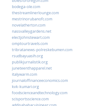
bolesfororegon.com
bodega-ole.com
thestreamlinerlounge.com
mestrinorubanofc.com
novelatherton.com
nassvalleygardens.net
electjohnstewart.com
omptourtravels.com
tribratanews-polreskebumen.com
rsudbayuasih.org
publikjurnalistik.org
juneteenthapparel.net
italywarm.com
journaloffinanceeconomics.com
kvk-kumari.org
foodscienceandtechnology.com
scisportsscience.com
addisababacuisineaz.com