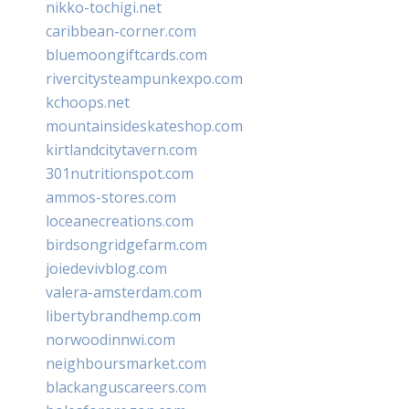
nikko-tochigi.net
caribbean-corner.com
bluemoongiftcards.com
rivercitysteampunkexpo.com
kchoops.net
mountainsideskateshop.com
kirtlandcitytavern.com
301nutritionspot.com
ammos-stores.com
loceanecreations.com
birdsongridgefarm.com
joiedevivblog.com
valera-amsterdam.com
libertybrandhemp.com
norwoodinnwi.com
neighboursmarket.com
blackanguscareers.com