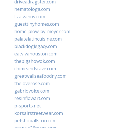
driveadragster.com
hematologa.com
lizaivanov.com
guesttinyhomes.com
home-plow-by-meyer.com
palatelatincuisine.com
blackdoglegacy.com
eatvivahouston.com
thebigshowok.com
chimeandstave.com
greatwallseafoodny.com
theloverose.com
gabriovoice.com
resinflowart.com
p-sports.net
korsairstreetwear.com
petshopallston.com
avenue26tacos.com