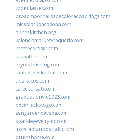
topgglasses.com
broadmoornailsspacoloradosprings.com
missblackpasadena.com
anneskitchen.org
valenciamarketytaqueria.com
reefrecordsllc.com
alawaffle.com
aryouthfishing.com
united-basketball.com
tios-tacos.com
cafecito-satx.com
graduacionviu2023.com
pecanjackstogo.com
zengardendayspa.com
sparklejewelryinc.com
ironcladtattoostudio.com
bruinshome.com