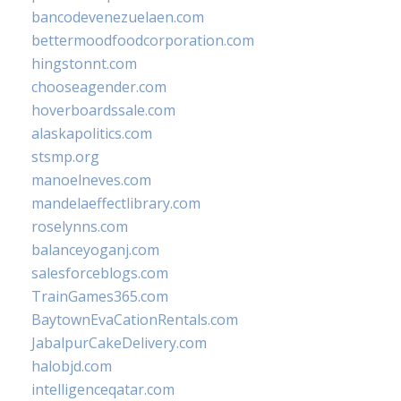
bancodevenezuelaen.com
bettermoodfoodcorporation.com
hingstonnt.com
chooseagender.com
hoverboardssale.com
alaskapolitics.com
stsmp.org
manoelneves.com
mandelaeffectlibrary.com
roselynns.com
balanceyoganj.com
salesforceblogs.com
TrainGames365.com
BaytownEvaCationRentals.com
JabalpurCakeDelivery.com
halobjd.com
intelligenceqatar.com