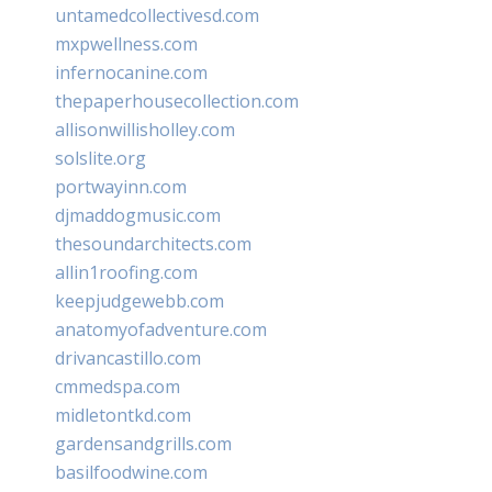
untamedcollectivesd.com
mxpwellness.com
infernocanine.com
thepaperhousecollection.com
allisonwillisholley.com
solslite.org
portwayinn.com
djmaddogmusic.com
thesoundarchitects.com
allin1roofing.com
keepjudgewebb.com
anatomyofadventure.com
drivancastillo.com
cmmedspa.com
midletontkd.com
gardensandgrills.com
basilfoodwine.com