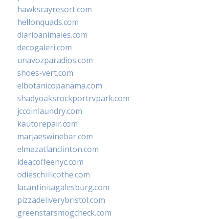
hawkscayresort.com
hellonquads.com
diarioanimales.com
decogaleri.com
unavozparadios.com
shoes-vert.com
elbotanicopanama.com
shadyoaksrockportrvpark.com
jccoinlaundry.com
kautorepair.com
marjaeswinebar.com
elmazatlanclinton.com
ideacoffeenyc.com
odieschillicothe.com
lacantinitagalesburg.com
pizzadeliverybristol.com
greenstarsmogcheck.com