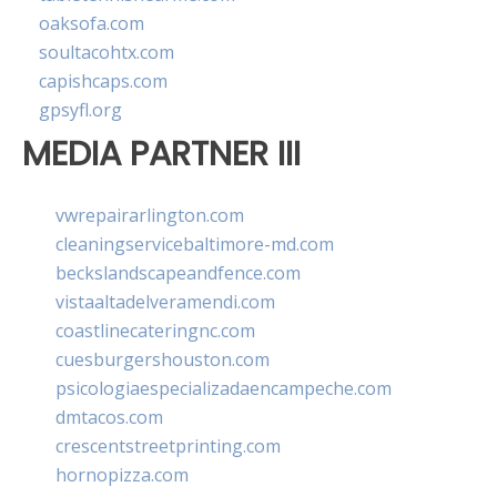
oaksofa.com
soultacohtx.com
capishcaps.com
gpsyfl.org
MEDIA PARTNER III
vwrepairarlington.com
cleaningservicebaltimore-md.com
beckslandscapeandfence.com
vistaaltadelveramendi.com
coastlinecateringnc.com
cuesburgershouston.com
psicologiaespecializadaencampeche.com
dmtacos.com
crescentstreetprinting.com
hornopizza.com