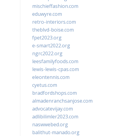
mischieffashion.com
eduwyre.com
retro-interiors.com
theblvd-boise.com
fpet2023.org
e-smart2022.org
ngrc2022.org
leesfamilyfoods.com
lewis-lewis-cpas.com
eleontennis.com
cyetus.com
bradfordshops.com
almadenranchsanjose.com
advocatevijay.com
adlibilimler2023.com
naswwebed.org
balithut-manado.org