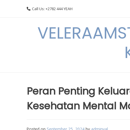
Skip
Call Us: +2782 444 YEAH
to
content
VELERAAMST
Peran Penting Kelu
Kesehatan Mental M
Posted on
September 25, 2024
by
adminval