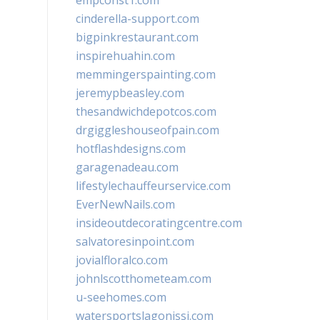
empconst1.com
cinderella-support.com
bigpinkrestaurant.com
inspirehuahin.com
memmingerspainting.com
jeremypbeasley.com
thesandwichdepotcos.com
drgiggleshouseofpain.com
hotflashdesigns.com
garagenadeau.com
lifestylechauffeurservice.com
EverNewNails.com
insideoutdecoratingcentre.com
salvatoresinpoint.com
jovialfloralco.com
johnlscotthometeam.com
u-seehomes.com
watersportslagonissi.com