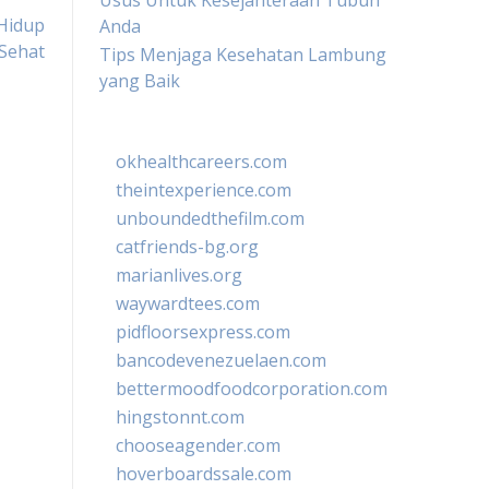
Usus Untuk Kesejahteraan Tubuh
Hidup
Anda
Sehat
Tips Menjaga Kesehatan Lambung
yang Baik
okhealthcareers.com
theintexperience.com
unboundedthefilm.com
catfriends-bg.org
marianlives.org
waywardtees.com
pidfloorsexpress.com
bancodevenezuelaen.com
bettermoodfoodcorporation.com
hingstonnt.com
chooseagender.com
hoverboardssale.com