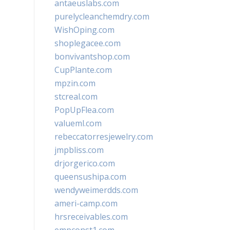
antaeuslabs.com
purelycleanchemdry.com
WishOping.com
shoplegacee.com
bonvivantshop.com
CupPlante.com
mpzin.com
stcreal.com
PopUpFlea.com
valueml.com
rebeccatorresjewelry.com
jmpbliss.com
drjorgerico.com
queensushipa.com
wendyweimerdds.com
ameri-camp.com
hrsreceivables.com