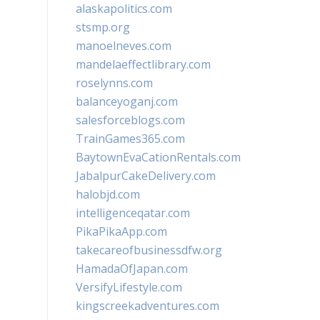
alaskapolitics.com
stsmp.org
manoelneves.com
mandelaeffectlibrary.com
roselynns.com
balanceyoganj.com
salesforceblogs.com
TrainGames365.com
BaytownEvaCationRentals.com
JabalpurCakeDelivery.com
halobjd.com
intelligenceqatar.com
PikaPikaApp.com
takecareofbusinessdfw.org
HamadaOfJapan.com
VersifyLifestyle.com
kingscreekadventures.com