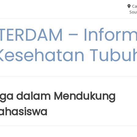
Ca
Sout
ERDAM – Inform
Kesehatan Tubu
arga dalam Mendukung
ahasiswa