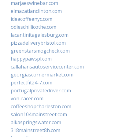
marjaeswinebar.com
elmazatlanclinton.com
ideacoffeenyc.com
odieschillicothe.com
lacantinitagalesburg.com
pizzadeliverybristol.com
greenstarsmogcheck.com
happypawspl.com
callahansautoservicecenter.com
georgiascornermarket.com
perfectfit24-7.com
portugalprivatedriver.com
von-racer.com
coffeeshopcharleston.com
salon104mainstreet.com
alkaspringswater.com
318mainstreet8h.com