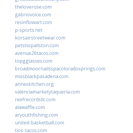
theloverose.com
gabriovoice.com
resinflowart.com
p-sports.net
korsairstreetwear.com
petshopallston.com
avenue26tacos.com
topgglasses.com
broadmoornailsspacoloradosprings.com
missblackpasadena.com
anneskitchen.org
valenciamarketytaqueria.com
reefrecordsllc.com
alawaffle.com
aryouthfishing.com
united-basketball.com
tios-tacos.com