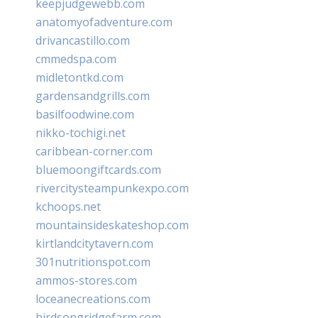
keepjudgewebb.com
anatomyofadventure.com
drivancastillo.com
cmmedspa.com
midletontkd.com
gardensandgrills.com
basilfoodwine.com
nikko-tochigi.net
caribbean-corner.com
bluemoongiftcards.com
rivercitysteampunkexpo.com
kchoops.net
mountainsideskateshop.com
kirtlandcitytavern.com
301nutritionspot.com
ammos-stores.com
loceanecreations.com
birdsongridgefarm.com