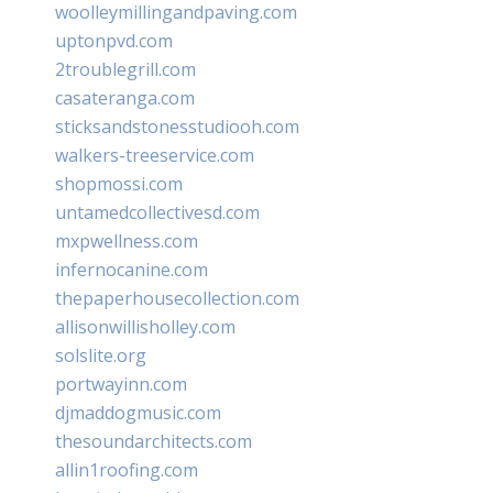
woolleymillingandpaving.com
uptonpvd.com
2troublegrill.com
casateranga.com
sticksandstonesstudiooh.com
walkers-treeservice.com
shopmossi.com
untamedcollectivesd.com
mxpwellness.com
infernocanine.com
thepaperhousecollection.com
allisonwillisholley.com
solslite.org
portwayinn.com
djmaddogmusic.com
thesoundarchitects.com
allin1roofing.com