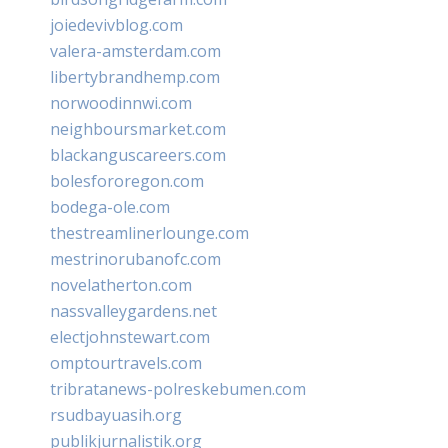
joiedevivblog.com
valera-amsterdam.com
libertybrandhemp.com
norwoodinnwi.com
neighboursmarket.com
blackanguscareers.com
bolesfororegon.com
bodega-ole.com
thestreamlinerlounge.com
mestrinorubanofc.com
novelatherton.com
nassvalleygardens.net
electjohnstewart.com
omptourtravels.com
tribratanews-polreskebumen.com
rsudbayuasih.org
publikjurnalistik.org