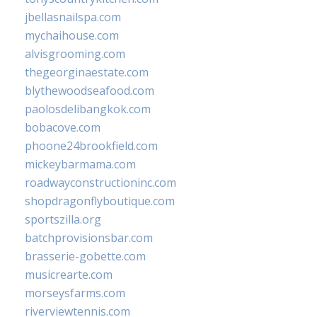
jbellasnailspa.com
mychaihouse.com
alvisgrooming.com
thegeorginaestate.com
blythewoodseafood.com
paolosdelibangkok.com
bobacove.com
phoone24brookfield.com
mickeybarmama.com
roadwayconstructioninc.com
shopdragonflyboutique.com
sportszilla.org
batchprovisionsbar.com
brasserie-gobette.com
musicrearte.com
morseysfarms.com
riverviewtennis.com