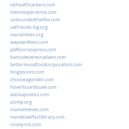
okhealthcareers.com
theintexperience.com
unboundedthefilm.com
catfriends-bg.org
marianlives.org
waywardtees.com
pidfloorsexpress.com
bancodevenezuelaen.com
bettermoodfoodcorporation.com
hingstonnt.com
chooseagender.com
hoverboardssale.com
alaskapolitics.com
stsmp.org
manoelneves.com
mandelaeffectlibrary.com
roselynns.com