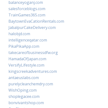
balanceyoganj.com
salesforceblogs.com
TrainGames365.com
BaytownEvaCationRentals.com
JabalpurCakeDelivery.com
halobjd.com
intelligenceqatar.com
PikaPikaApp.com
takecareofbusinessdfw.org
HamadaOfJapan.com
VersifyLifestyle.com
kingscreekadventures.com
antaeuslabs.com
purelycleanchemdry.com
WishOping.com
shoplegacee.com
bonvivantshop.com