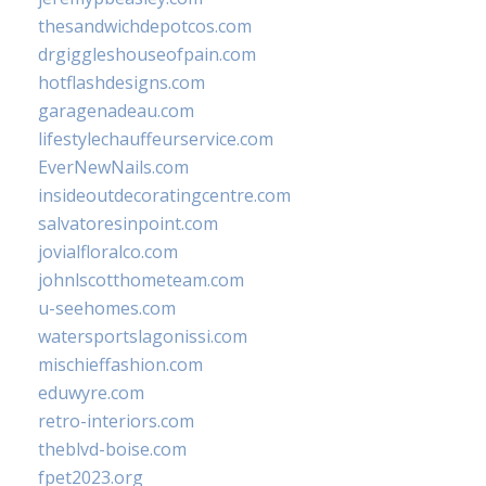
thesandwichdepotcos.com
drgiggleshouseofpain.com
hotflashdesigns.com
garagenadeau.com
lifestylechauffeurservice.com
EverNewNails.com
insideoutdecoratingcentre.com
salvatoresinpoint.com
jovialfloralco.com
johnlscotthometeam.com
u-seehomes.com
watersportslagonissi.com
mischieffashion.com
eduwyre.com
retro-interiors.com
theblvd-boise.com
fpet2023.org