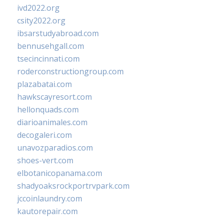
ivd2022.org
csity2022.org
ibsarstudyabroad.com
bennusehgall.com
tsecincinnati.com
roderconstructiongroup.com
plazabatai.com
hawkscayresort.com
hellonquads.com
diarioanimales.com
decogaleri.com
unavozparadios.com
shoes-vert.com
elbotanicopanama.com
shadyoaksrockportrvpark.com
jccoinlaundry.com
kautorepair.com