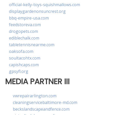
official-kelly-toys-squishmallows.com
displaygardenonsuncrest.org
bbq-empire-usa.com
feedstoreva.com
drogopets.com
ediblechalk.com
tabletennisnearme.com
oaksofa.com
soultacohtx.com
capishcaps.com
gpsyfl.org
MEDIA PARTNER III
vwrepairarlington.com
cleaningservicebaltimore-md.com
beckslandscapeandfence.com