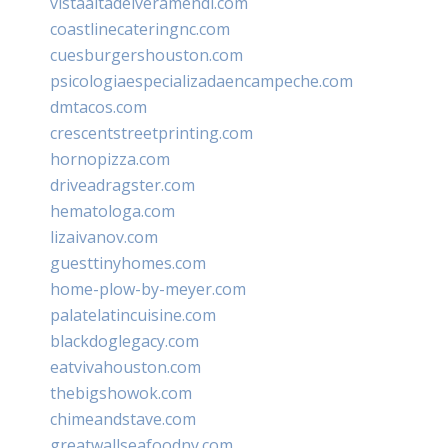
vistaaltadelveramendi.com
coastlinecateringnc.com
cuesburgershouston.com
psicologiaespecializadaencampeche.com
dmtacos.com
crescentstreetprinting.com
hornopizza.com
driveadragster.com
hematologa.com
lizaivanov.com
guesttinyhomes.com
home-plow-by-meyer.com
palatelatincuisine.com
blackdoglegacy.com
eatvivahouston.com
thebigshowok.com
chimeandstave.com
greatwallseafoodny.com