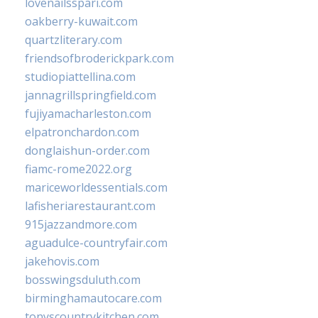
lovenailsspari.com
oakberry-kuwait.com
quartzliterary.com
friendsofbroderickpark.com
studiopiattellina.com
jannagrillspringfield.com
fujiyamacharleston.com
elpatronchardon.com
donglaishun-order.com
fiamc-rome2022.org
mariceworldessentials.com
lafisheriarestaurant.com
915jazzandmore.com
aguadulce-countryfair.com
jakehovis.com
bosswingsduluth.com
birminghamautocare.com
tonyscountrykitchen.com