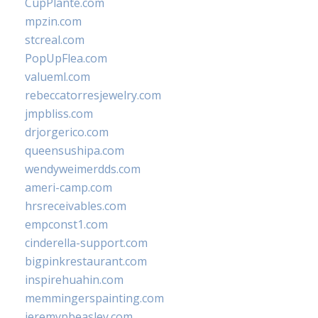
CupPlante.com
mpzin.com
stcreal.com
PopUpFlea.com
valueml.com
rebeccatorresjewelry.com
jmpbliss.com
drjorgerico.com
queensushipa.com
wendyweimerdds.com
ameri-camp.com
hrsreceivables.com
empconst1.com
cinderella-support.com
bigpinkrestaurant.com
inspirehuahin.com
memmingerspainting.com
jeremypbeasley.com