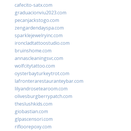
cafecito-satx.com
graduacionviu2023.com
pecanjackstogo.com
zengardendayspa.com
sparklejewelryinc.com
ironcladtattoostudio.com
bruinshome.com
annascleaningsvc.com
wolfcitytattoo.com
oysterbayturkeytrot.com
lafronterarestauranteybar.com
lilyandrosetearoom.com
olivesburgberrypatch.com
theslushkids.com
giobastian.com
glpascensori.com
rifloorepoxy.com