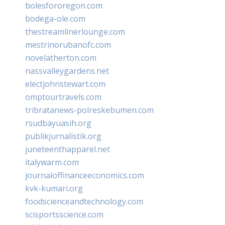
bolesfororegon.com
bodega-ole.com
thestreamlinerlounge.com
mestrinorubanofc.com
novelatherton.com
nassvalleygardens.net
electjohnstewart.com
omptourtravels.com
tribratanews-polreskebumen.com
rsudbayuasih.org
publikjurnalistik.org
juneteenthapparel.net
italywarm.com
journaloffinanceeconomics.com
kvk-kumari.org
foodscienceandtechnology.com
scisportsscience.com