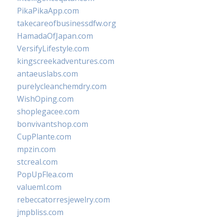
PikaPikaApp.com
takecareofbusinessdfw.org
HamadaOfJapan.com
VersifyLifestyle.com
kingscreekadventures.com
antaeuslabs.com
purelycleanchemdry.com
WishOping.com
shoplegacee.com
bonvivantshop.com
CupPlante.com
mpzin.com
stcreal.com
PopUpFlea.com
valueml.com
rebeccatorresjewelry.com
jmpbliss.com