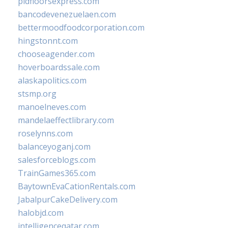
pidfloorsexpress.com
bancodevenezuelaen.com
bettermoodfoodcorporation.com
hingstonnt.com
chooseagender.com
hoverboardssale.com
alaskapolitics.com
stsmp.org
manoelneves.com
mandelaeffectlibrary.com
roselynns.com
balanceyoganj.com
salesforceblogs.com
TrainGames365.com
BaytownEvaCationRentals.com
JabalpurCakeDelivery.com
halobjd.com
intelligenceqatar.com