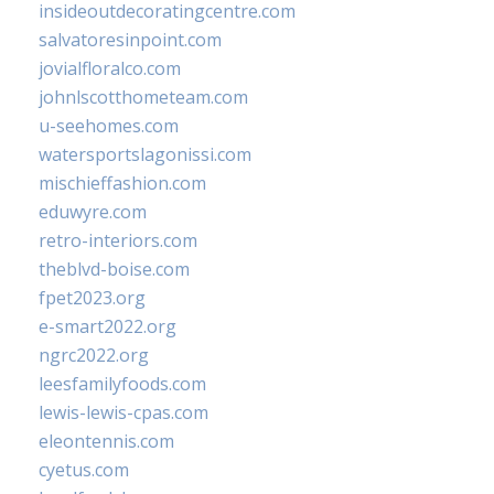
insideoutdecoratingcentre.com
salvatoresinpoint.com
jovialfloralco.com
johnlscotthometeam.com
u-seehomes.com
watersportslagonissi.com
mischieffashion.com
eduwyre.com
retro-interiors.com
theblvd-boise.com
fpet2023.org
e-smart2022.org
ngrc2022.org
leesfamilyfoods.com
lewis-lewis-cpas.com
eleontennis.com
cyetus.com