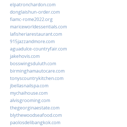
elpatronchardon.com
donglaishun-order.com
fiamc-rome2022.org
mariceworldessentials.com
lafisheriarestaurant.com
915jazzandmore.com
aguadulce-countryfair.com
jakehovis.com
bosswingsduluth.com
birminghamautocare.com
tonyscountrykitchen.com
jbellasnailspa.com
mychaihouse.com
alvisgrooming.com
thegeorginaestate.com
blythewoodseafood.com
paolosdelibangkok.com