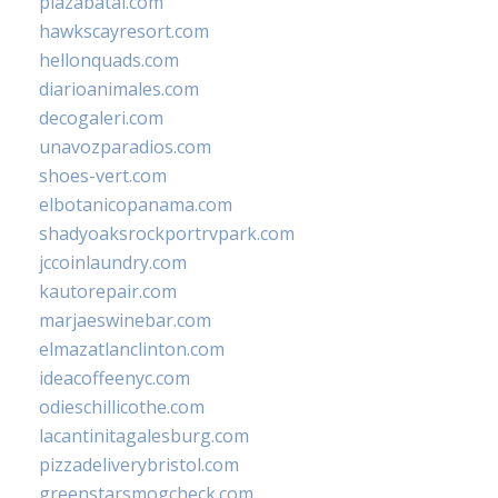
plazabatai.com
hawkscayresort.com
hellonquads.com
diarioanimales.com
decogaleri.com
unavozparadios.com
shoes-vert.com
elbotanicopanama.com
shadyoaksrockportrvpark.com
jccoinlaundry.com
kautorepair.com
marjaeswinebar.com
elmazatlanclinton.com
ideacoffeenyc.com
odieschillicothe.com
lacantinitagalesburg.com
pizzadeliverybristol.com
greenstarsmogcheck.com