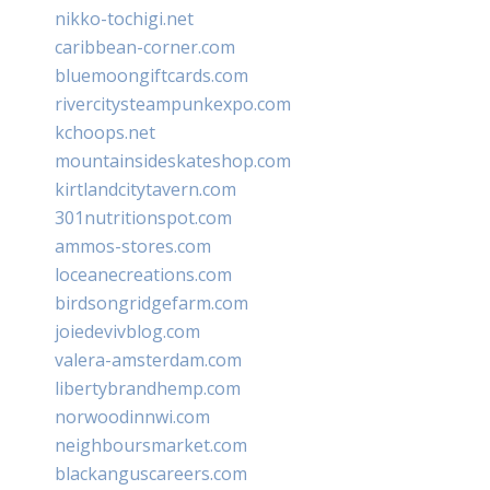
nikko-tochigi.net
caribbean-corner.com
bluemoongiftcards.com
rivercitysteampunkexpo.com
kchoops.net
mountainsideskateshop.com
kirtlandcitytavern.com
301nutritionspot.com
ammos-stores.com
loceanecreations.com
birdsongridgefarm.com
joiedevivblog.com
valera-amsterdam.com
libertybrandhemp.com
norwoodinnwi.com
neighboursmarket.com
blackanguscareers.com