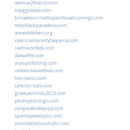
avenue26tacos.com
topgglasses.com
broadmoornailsspacoloradosprings.com
missblackpasadena.com
anneskitchen.org
valenciamarketytaqueria.com
reefrecordsllc.com
alawaffle.com
aryouthfishing.com
united-basketball.com
tios-tacos.com
cafecito-satx.com
graduacionviu2023.com
pecanjackstogo.com
zengardendayspa.com
sparklejewelryinc.com
ironcladtattoostudio.com