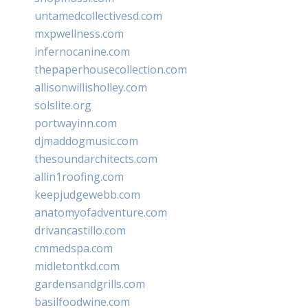
untamedcollectivesd.com
mxpwellness.com
infernocanine.com
thepaperhousecollection.com
allisonwillisholley.com
solslite.org
portwayinn.com
djmaddogmusic.com
thesoundarchitects.com
allin1roofing.com
keepjudgewebb.com
anatomyofadventure.com
drivancastillo.com
cmmedspa.com
midletontkd.com
gardensandgrills.com
basilfoodwine.com