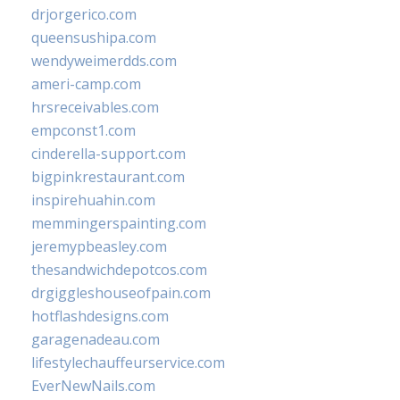
drjorgerico.com
queensushipa.com
wendyweimerdds.com
ameri-camp.com
hrsreceivables.com
empconst1.com
cinderella-support.com
bigpinkrestaurant.com
inspirehuahin.com
memmingerspainting.com
jeremypbeasley.com
thesandwichdepotcos.com
drgiggleshouseofpain.com
hotflashdesigns.com
garagenadeau.com
lifestylechauffeurservice.com
EverNewNails.com