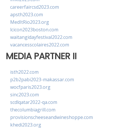
careerfaircsd2023.com
apsth2023.com
MedItRio2023.org
lcicon2023boston.com
waitangidayfestival2022.com
vacancesscolaires2022.com
MEDIA PARTNER II
isth2022.com
p2b2pabi2023-makassar.com
wocfparis2023.org
sinc2023.com
scdlqatar2022-qa.com
thecolumbiagrill.com
provisionscheeseandwineshoppe.com
khedi2023.org