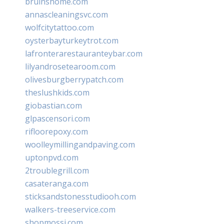
bruinshome.com
annascleaningsvc.com
wolfcitytattoo.com
oysterbayturkeytrot.com
lafronterarestauranteybar.com
lilyandrosetearoom.com
olivesburgberrypatch.com
theslushkids.com
giobastian.com
glpascensori.com
rifloorepoxy.com
woolleymillingandpaving.com
uptonpvd.com
2troublegrill.com
casateranga.com
sticksandstonesstudiooh.com
walkers-treeservice.com
shopmossi.com