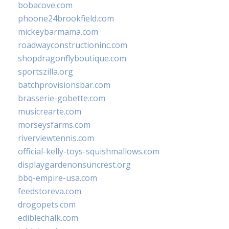
bobacove.com
phoone24brookfield.com
mickeybarmama.com
roadwayconstructioninc.com
shopdragonflyboutique.com
sportszilla.org
batchprovisionsbar.com
brasserie-gobette.com
musicrearte.com
morseysfarms.com
riverviewtennis.com
official-kelly-toys-squishmallows.com
displaygardenonsuncrest.org
bbq-empire-usa.com
feedstoreva.com
drogopets.com
ediblechalk.com