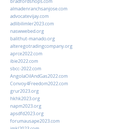
bradfordshops.com
almadenranchsanjose.com
advocatevijay.com
adlibilimler2023.com
naswwebed.org
balithut-manado.org
alteregotradingcompany.org
aprce2022.com
ibie2022.com
sbcc-2022.com
AngolaOilAndGas2022.com
Convoy4Freedom2022.com
grur2023.org
hkhk2023.org
napm2023.org
apsdfd2023.org
forumausape2023.com
imkl2023.com