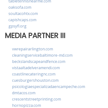
tabletennisnearme.com
oaksofa.com
soultacohtx.com
capishcaps.com
gpsyfl.org
MEDIA PARTNER III
vwrepairarlington.com
cleaningservicebaltimore-md.com
beckslandscapeandfence.com
vistaaltadelveramendi.com
coastlinecateringnc.com
cuesburgershouston.com
psicologiaespecializadaencampeche.com
dmtacos.com
crescentstreetprinting.com
hornopizza.com