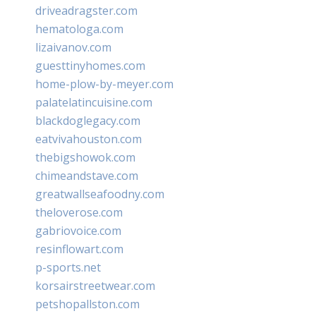
driveadragster.com
hematologa.com
lizaivanov.com
guesttinyhomes.com
home-plow-by-meyer.com
palatelatincuisine.com
blackdoglegacy.com
eatvivahouston.com
thebigshowok.com
chimeandstave.com
greatwallseafoodny.com
theloverose.com
gabriovoice.com
resinflowart.com
p-sports.net
korsairstreetwear.com
petshopallston.com