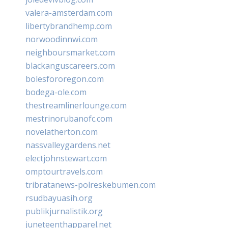
valera-amsterdam.com
libertybrandhemp.com
norwoodinnwi.com
neighboursmarket.com
blackanguscareers.com
bolesfororegon.com
bodega-ole.com
thestreamlinerlounge.com
mestrinorubanofc.com
novelatherton.com
nassvalleygardens.net
electjohnstewart.com
omptourtravels.com
tribratanews-polreskebumen.com
rsudbayuasih.org
publikjurnalistik.org
juneteenthapparel.net