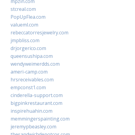
mpzin.com
stcreal.com
PopUpFlea.com
valueml.com
rebeccatorresjewelry.com
jmpbliss.com
drjorgerico.com
queensushipa.com
wendyweimerdds.com
ameri-camp.com
hrsreceivables.com
empconst1.com
cinderella-support.com
bigpinkrestaurant.com
inspirehuahin.com
memmingerspainting.com
jeremypbeasley.com
thesandwichdepotcos.com