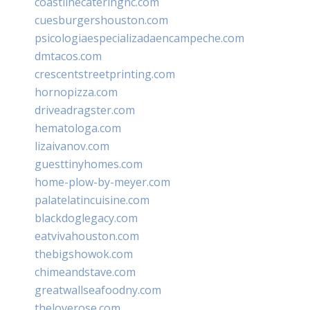
coastlinecateringnc.com
cuesburgershouston.com
psicologiaespecializadaencampeche.com
dmtacos.com
crescentstreetprinting.com
hornopizza.com
driveadragster.com
hematologa.com
lizaivanov.com
guesttinyhomes.com
home-plow-by-meyer.com
palatelatincuisine.com
blackdoglegacy.com
eatvivahouston.com
thebigshowok.com
chimeandstave.com
greatwallseafoodny.com
theloverose.com