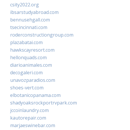
csity2022.org
ibsarstudyabroad.com
bennusehgall.com
tsecincinnati.com
roderconstructiongroup.com
plazabatai.com
hawkscayresort.com
hellonquads.com
diarioanimales.com
decogaleri.com
unavozparadios.com
shoes-vert.com
elbotanicopanama.com
shadyoaksrockportrvpark.com
jccoinlaundry.com
kautorepair.com
marjaeswinebar.com