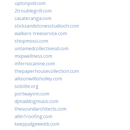
uptonpvd.com
2troublegrill.com
casateranga.com
sticksandstonesstudiooh.com
walkers-treeservice.com
shopmossi.com
untamedcollectivesd.com
mxpwellness.com
infernocanine.com
thepaperhousecollection.com
allisonwillisholley.com
solslite.org
portwayinn.com
djmaddogmusic.com
thesoundarchitects.com
allin1roofing.com
keepjudgewebb.com