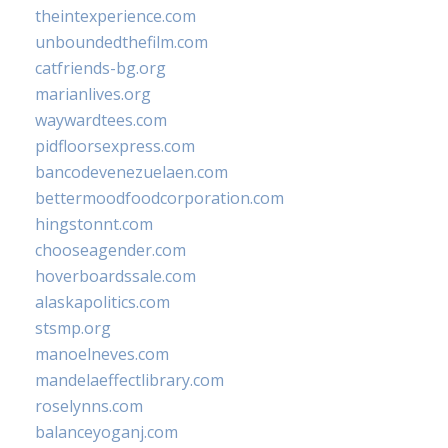
theintexperience.com
unboundedthefilm.com
catfriends-bg.org
marianlives.org
waywardtees.com
pidfloorsexpress.com
bancodevenezuelaen.com
bettermoodfoodcorporation.com
hingstonnt.com
chooseagender.com
hoverboardssale.com
alaskapolitics.com
stsmp.org
manoelneves.com
mandelaeffectlibrary.com
roselynns.com
balanceyoganj.com