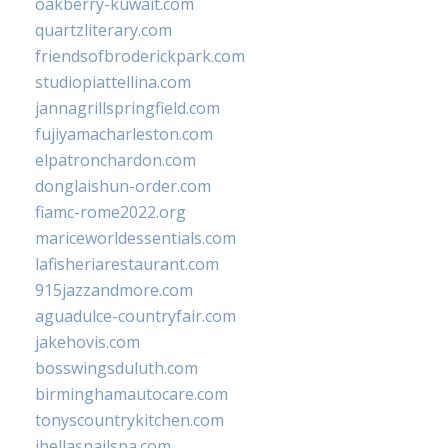
oakberry-kuwait.com
quartzliterary.com
friendsofbroderickpark.com
studiopiattellina.com
jannagrillspringfield.com
fujiyamacharleston.com
elpatronchardon.com
donglaishun-order.com
fiamc-rome2022.org
mariceworldessentials.com
lafisheriarestaurant.com
915jazzandmore.com
aguadulce-countryfair.com
jakehovis.com
bosswingsduluth.com
birminghamautocare.com
tonyscountrykitchen.com
jbellasnailspa.com