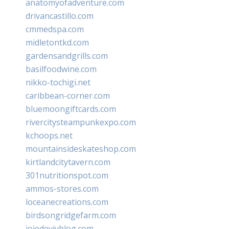
anatomyofadventure.com
drivancastillo.com
cmmedspa.com
midletontkd.com
gardensandgrills.com
basilfoodwine.com
nikko-tochigi.net
caribbean-corner.com
bluemoongiftcards.com
rivercitysteampunkexpo.com
kchoops.net
mountainsideskateshop.com
kirtlandcitytavern.com
301nutritionspot.com
ammos-stores.com
loceanecreations.com
birdsongridgefarm.com
joiedevivblog.com