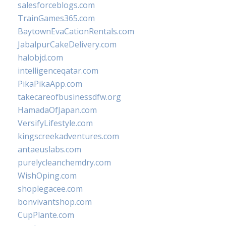
salesforceblogs.com
TrainGames365.com
BaytownEvaCationRentals.com
JabalpurCakeDelivery.com
halobjd.com
intelligenceqatar.com
PikaPikaApp.com
takecareofbusinessdfw.org
HamadaOfJapan.com
VersifyLifestyle.com
kingscreekadventures.com
antaeuslabs.com
purelycleanchemdry.com
WishOping.com
shoplegacee.com
bonvivantshop.com
CupPlante.com