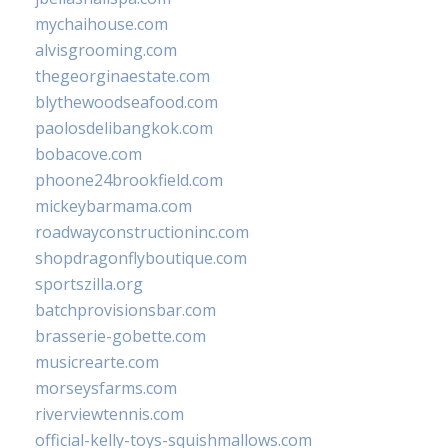
mychaihouse.com
alvisgrooming.com
thegeorginaestate.com
blythewoodseafood.com
paolosdelibangkok.com
bobacove.com
phoone24brookfield.com
mickeybarmama.com
roadwayconstructioninc.com
shopdragonflyboutique.com
sportszilla.org
batchprovisionsbar.com
brasserie-gobette.com
musicrearte.com
morseysfarms.com
riverviewtennis.com
official-kelly-toys-squishmallows.com