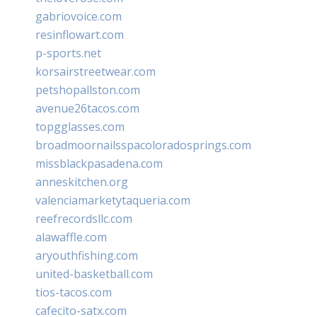
gabriovoice.com
resinflowart.com
p-sports.net
korsairstreetwear.com
petshopallston.com
avenue26tacos.com
topgglasses.com
broadmoornailsspacoloradosprings.com
missblackpasadena.com
anneskitchen.org
valenciamarketytaqueria.com
reefrecordsllc.com
alawaffle.com
aryouthfishing.com
united-basketball.com
tios-tacos.com
cafecito-satx.com