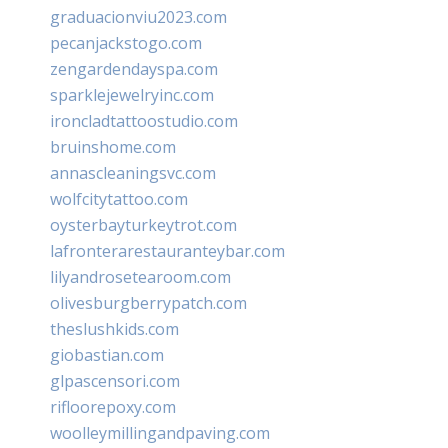
graduacionviu2023.com
pecanjackstogo.com
zengardendayspa.com
sparklejewelryinc.com
ironcladtattoostudio.com
bruinshome.com
annascleaningsvc.com
wolfcitytattoo.com
oysterbayturkeytrot.com
lafronterarestauranteybar.com
lilyandrosetearoom.com
olivesburgberrypatch.com
theslushkids.com
giobastian.com
glpascensori.com
rifloorepoxy.com
woolleymillingandpaving.com