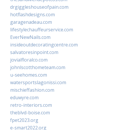
drgiggleshouseofpain.com
hotflashdesigns.com
garagenadeau.com
lifestylechauffeurservice.com
EverNewNails.com
insideoutdecoratingcentre.com
salvatoresinpoint.com
jovialfloralco.com
johnlscotthometeam.com
u-seehomes.com
watersportslagonissi.com
mischieffashion.com
eduwyre.com
retro-interiors.com
theblvd-boise.com
fpet2023.org
e-smart2022.org