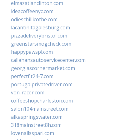
elmazatlanclinton.com
ideacoffeenyc.com
odieschillicothe.com
lacantinitagalesburg.com
pizzadeliverybristol.com
greenstarsmogcheck.com
happypawspl.com
callahansautoservicecenter.com
georgiascornermarket.com
perfectfit24-7.com
portugalprivatedriver.com
von-racer.com
coffeeshopcharleston.com
salon104mainstreet.com
alkaspringswater.com
318mainstreet8h.com
lovenailsspari.com