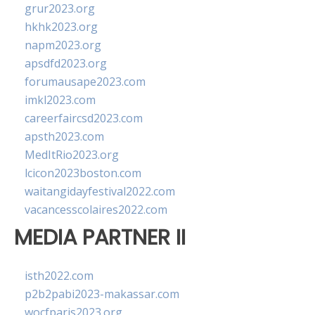
grur2023.org
hkhk2023.org
napm2023.org
apsdfd2023.org
forumausape2023.com
imkl2023.com
careerfaircsd2023.com
apsth2023.com
MedItRio2023.org
lcicon2023boston.com
waitangidayfestival2022.com
vacancesscolaires2022.com
MEDIA PARTNER II
isth2022.com
p2b2pabi2023-makassar.com
wocfparis2023.org