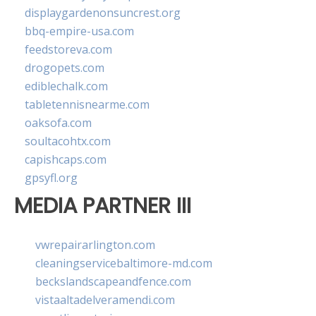
displaygardenonsuncrest.org
bbq-empire-usa.com
feedstoreva.com
drogopets.com
ediblechalk.com
tabletennisnearme.com
oaksofa.com
soultacohtx.com
capishcaps.com
gpsyfl.org
MEDIA PARTNER III
vwrepairarlington.com
cleaningservicebaltimore-md.com
beckslandscapeandfence.com
vistaaltadelveramendi.com