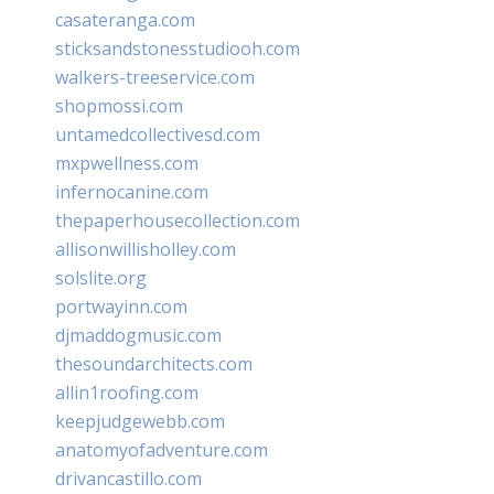
casateranga.com
sticksandstonesstudiooh.com
walkers-treeservice.com
shopmossi.com
untamedcollectivesd.com
mxpwellness.com
infernocanine.com
thepaperhousecollection.com
allisonwillisholley.com
solslite.org
portwayinn.com
djmaddogmusic.com
thesoundarchitects.com
allin1roofing.com
keepjudgewebb.com
anatomyofadventure.com
drivancastillo.com