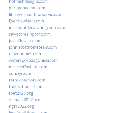
hotflashdesigns.com
garagenadeau.com
lifestylechauffeurservice.com
EverNewNails.com
insideoutdecoratingcentre.com
salvatoresinpoint.com
jovialfloralco.com
johnlscotthometeam.com
u-seehomes.com
watersportslagonissi.com
mischieffashion.com
eduwyre.com
retro-interiors.com
theblvd-boise.com
fpet2023.org
e-smart2022.org
ngrc2022.org
leesfamilyfoods.com