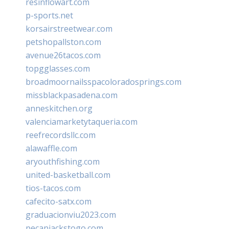
resinflowart.com
p-sports.net
korsairstreetwear.com
petshopallston.com
avenue26tacos.com
topgglasses.com
broadmoornailsspacoloradosprings.com
missblackpasadena.com
anneskitchen.org
valenciamarketytaqueria.com
reefrecordsllc.com
alawaffle.com
aryouthfishing.com
united-basketball.com
tios-tacos.com
cafecito-satx.com
graduacionviu2023.com
pecanjackstogo.com