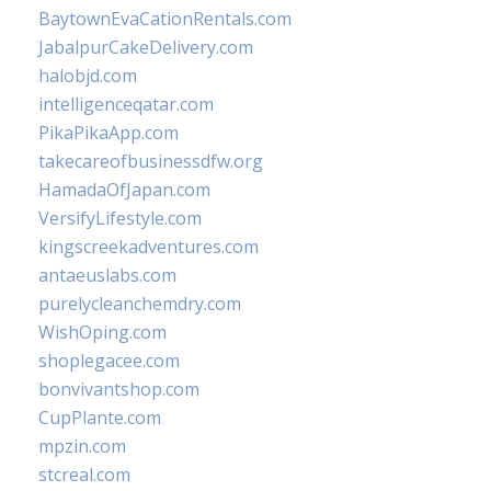
BaytownEvaCationRentals.com
JabalpurCakeDelivery.com
halobjd.com
intelligenceqatar.com
PikaPikaApp.com
takecareofbusinessdfw.org
HamadaOfJapan.com
VersifyLifestyle.com
kingscreekadventures.com
antaeuslabs.com
purelycleanchemdry.com
WishOping.com
shoplegacee.com
bonvivantshop.com
CupPlante.com
mpzin.com
stcreal.com