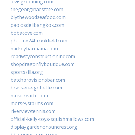
alvisgrooming.com
thegeorginaestate.com
blythewoodseafood.com
paolosdelibangkok.com
bobacove.com
phoone24brookfield.com
mickeybarmama.com
roadwayconstructioninc.com
shopdragonflyboutique.com
sportszilla.org
batchprovisionsbar.com
brasserie-gobette.com
musicrearte.com
morseysfarms.com
riverviewtennis.com
official-kelly-toys-squishmallows.com
displaygardenonsuncrest.org
bbq-empire-usa.com