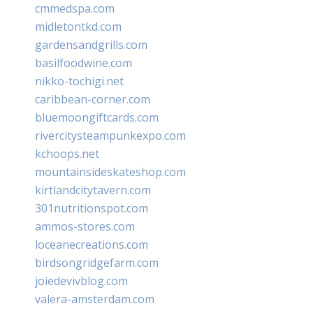
cmmedspa.com
midletontkd.com
gardensandgrills.com
basilfoodwine.com
nikko-tochigi.net
caribbean-corner.com
bluemoongiftcards.com
rivercitysteampunkexpo.com
kchoops.net
mountainsideskateshop.com
kirtlandcitytavern.com
301nutritionspot.com
ammos-stores.com
loceanecreations.com
birdsongridgefarm.com
joiedevivblog.com
valera-amsterdam.com