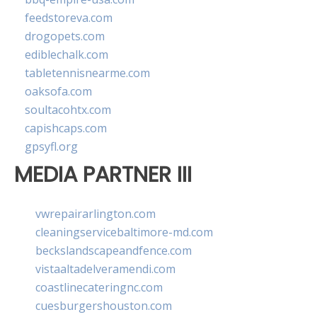
feedstoreva.com
drogopets.com
ediblechalk.com
tabletennisnearme.com
oaksofa.com
soultacohtx.com
capishcaps.com
gpsyfl.org
MEDIA PARTNER III
vwrepairarlington.com
cleaningservicebaltimore-md.com
beckslandscapeandfence.com
vistaaltadelveramendi.com
coastlinecateringnc.com
cuesburgershouston.com