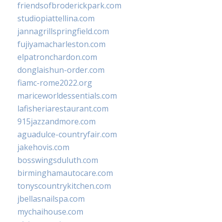
friendsofbroderickpark.com
studiopiattellina.com
jannagrillspringfield.com
fujiyamacharleston.com
elpatronchardon.com
donglaishun-order.com
fiamc-rome2022.org
mariceworldessentials.com
lafisheriarestaurant.com
915jazzandmore.com
aguadulce-countryfair.com
jakehovis.com
bosswingsduluth.com
birminghamautocare.com
tonyscountrykitchen.com
jbellasnailspa.com
mychaihouse.com