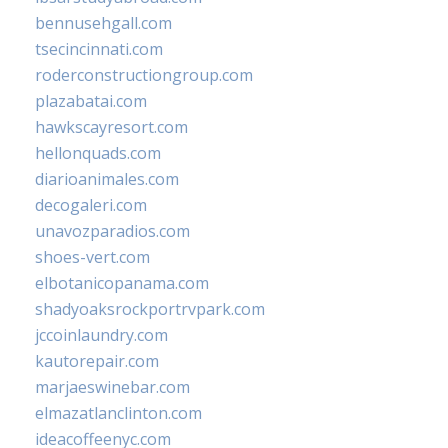
bennusehgall.com
tsecincinnati.com
roderconstructiongroup.com
plazabatai.com
hawkscayresort.com
hellonquads.com
diarioanimales.com
decogaleri.com
unavozparadios.com
shoes-vert.com
elbotanicopanama.com
shadyoaksrockportrvpark.com
jccoinlaundry.com
kautorepair.com
marjaeswinebar.com
elmazatlanclinton.com
ideacoffeenyc.com