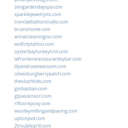
zengardendayspa.com
sparklejewelryinc.com
ironcladtattoostudio.com
bruinshome.com
annascleaningsvc.com
wolfcitytattoo.com
oysterbayturkeytrot.com
lafronterarestauranteybar.com
lilyandrosetearoom.com
olivesburgberrypatch.com
theslushkids.com
giobastian.com
glpascensori.com
rifloorepoxy.com
woolleymillingandpaving.com
uptonpvd.com
2troublegrill.com