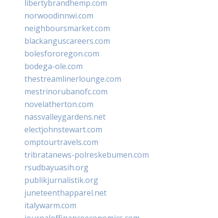
libertybrandhemp.com
norwoodinnwi.com
neighboursmarket.com
blackanguscareers.com
bolesfororegon.com
bodega-ole.com
thestreamlinerlounge.com
mestrinorubanofc.com
novelatherton.com
nassvalleygardens.net
electjohnstewart.com
omptourtravels.com
tribratanews-polreskebumen.com
rsudbayuasih.org
publikjurnalistik.org
juneteenthapparel.net
italywarm.com
journaloffinanceeconomics.com