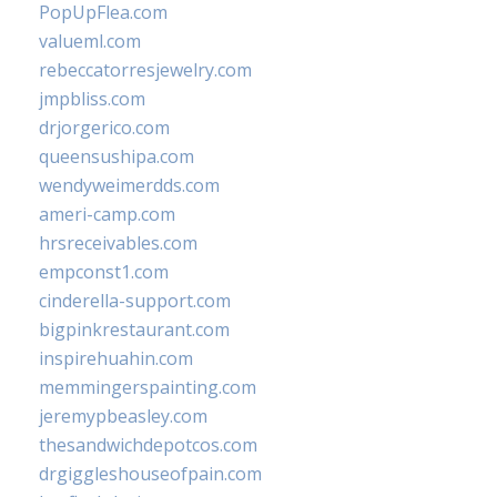
PopUpFlea.com
valueml.com
rebeccatorresjewelry.com
jmpbliss.com
drjorgerico.com
queensushipa.com
wendyweimerdds.com
ameri-camp.com
hrsreceivables.com
empconst1.com
cinderella-support.com
bigpinkrestaurant.com
inspirehuahin.com
memmingerspainting.com
jeremypbeasley.com
thesandwichdepotcos.com
drgiggleshouseofpain.com