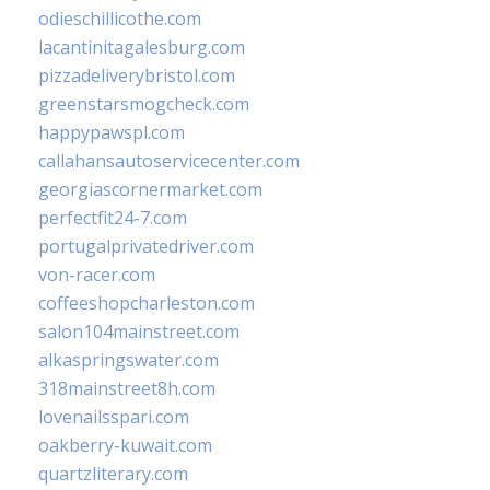
odieschillicothe.com
lacantinitagalesburg.com
pizzadeliverybristol.com
greenstarsmogcheck.com
happypawspl.com
callahansautoservicecenter.com
georgiascornermarket.com
perfectfit24-7.com
portugalprivatedriver.com
von-racer.com
coffeeshopcharleston.com
salon104mainstreet.com
alkaspringswater.com
318mainstreet8h.com
lovenailsspari.com
oakberry-kuwait.com
quartzliterary.com