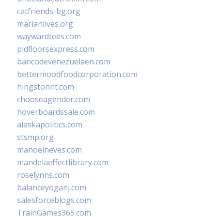
catfriends-bg.org
marianlives.org
waywardtees.com
pidfloorsexpress.com
bancodevenezuelaen.com
bettermoodfoodcorporation.com
hingstonnt.com
chooseagender.com
hoverboardssale.com
alaskapolitics.com
stsmp.org
manoelneves.com
mandelaeffectlibrary.com
roselynns.com
balanceyoganj.com
salesforceblogs.com
TrainGames365.com