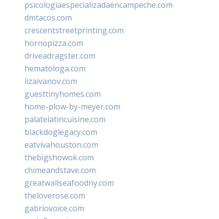
psicologiaespecializadaencampeche.com
dmtacos.com
crescentstreetprinting.com
hornopizza.com
driveadragster.com
hematologa.com
lizaivanov.com
guesttinyhomes.com
home-plow-by-meyer.com
palatelatincuisine.com
blackdoglegacy.com
eatvivahouston.com
thebigshowok.com
chimeandstave.com
greatwallseafoodny.com
theloverose.com
gabriovoice.com