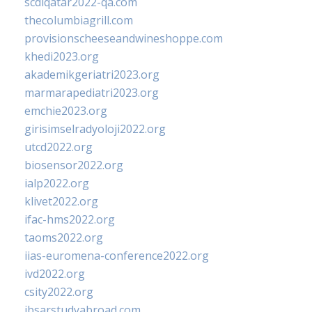
scdlqatar2022-qa.com
thecolumbiagrill.com
provisionscheeseandwineshoppe.com
khedi2023.org
akademikgeriatri2023.org
marmarapediatri2023.org
emchie2023.org
girisimselradyoloji2022.org
utcd2022.org
biosensor2022.org
ialp2022.org
klivet2022.org
ifac-hms2022.org
taoms2022.org
iias-euromena-conference2022.org
ivd2022.org
csity2022.org
ibsarstudyabroad.com