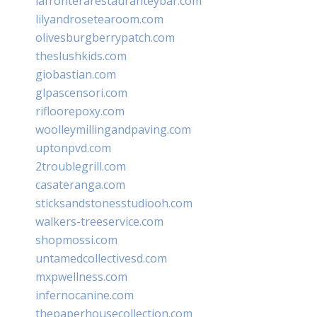
lafronterarestauranteybar.com
lilyandrosetearoom.com
olivesburgberrypatch.com
theslushkids.com
giobastian.com
glpascensori.com
rifloorepoxy.com
woolleymillingandpaving.com
uptonpvd.com
2troublegrill.com
casateranga.com
sticksandstonesstudiooh.com
walkers-treeservice.com
shopmossi.com
untamedcollectivesd.com
mxpwellness.com
infernocanine.com
thepaperhousecollection.com