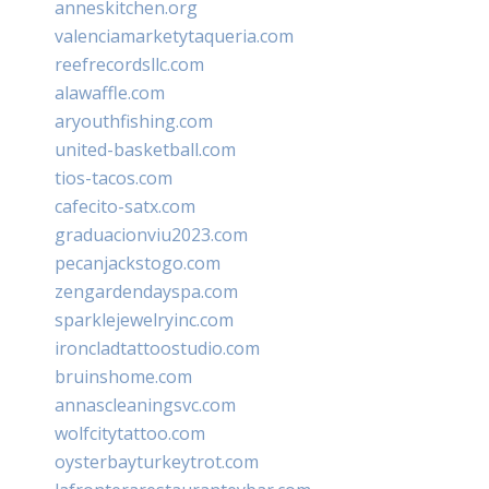
anneskitchen.org
valenciamarketytaqueria.com
reefrecordsllc.com
alawaffle.com
aryouthfishing.com
united-basketball.com
tios-tacos.com
cafecito-satx.com
graduacionviu2023.com
pecanjackstogo.com
zengardendayspa.com
sparklejewelryinc.com
ironcladtattoostudio.com
bruinshome.com
annascleaningsvc.com
wolfcitytattoo.com
oysterbayturkeytrot.com