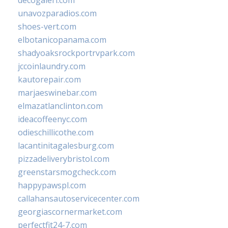
decogaleri.com
unavozparadios.com
shoes-vert.com
elbotanicopanama.com
shadyoaksrockportrvpark.com
jccoinlaundry.com
kautorepair.com
marjaeswinebar.com
elmazatlanclinton.com
ideacoffeenyc.com
odieschillicothe.com
lacantinitagalesburg.com
pizzadeliverybristol.com
greenstarsmogcheck.com
happypawspl.com
callahansautoservicecenter.com
georgiascornermarket.com
perfectfit24-7.com