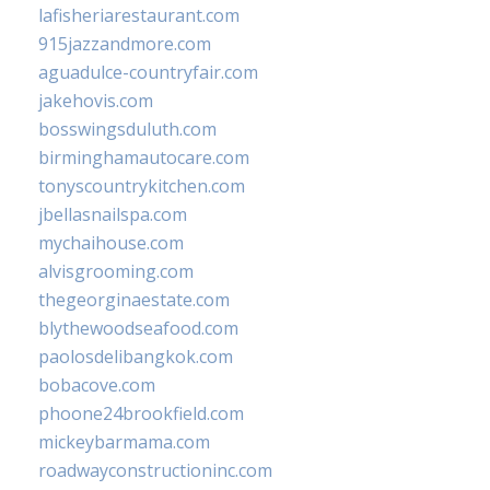
lafisheriarestaurant.com
915jazzandmore.com
aguadulce-countryfair.com
jakehovis.com
bosswingsduluth.com
birminghamautocare.com
tonyscountrykitchen.com
jbellasnailspa.com
mychaihouse.com
alvisgrooming.com
thegeorginaestate.com
blythewoodseafood.com
paolosdelibangkok.com
bobacove.com
phoone24brookfield.com
mickeybarmama.com
roadwayconstructioninc.com