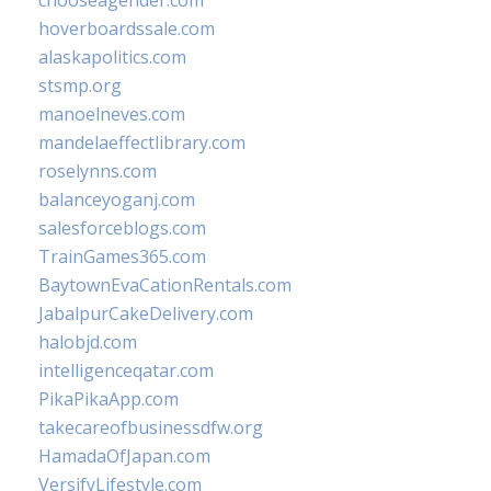
chooseagender.com
hoverboardssale.com
alaskapolitics.com
stsmp.org
manoelneves.com
mandelaeffectlibrary.com
roselynns.com
balanceyoganj.com
salesforceblogs.com
TrainGames365.com
BaytownEvaCationRentals.com
JabalpurCakeDelivery.com
halobjd.com
intelligenceqatar.com
PikaPikaApp.com
takecareofbusinessdfw.org
HamadaOfJapan.com
VersifyLifestyle.com