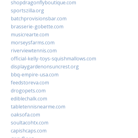
shopdragonflyboutique.com
sportszilla.org
batchprovisionsbar.com
brasserie-gobette.com
musicrearte.com
morseysfarms.com
riverviewtennis.com
official-kelly-toys-squishmallows.com
displaygardenonsuncrest.org
bbq-empire-usa.com
feedstoreva.com
drogopets.com
ediblechalk.com
tabletennisnearme.com
oaksofa.com
soultacohtx.com
capishcaps.com