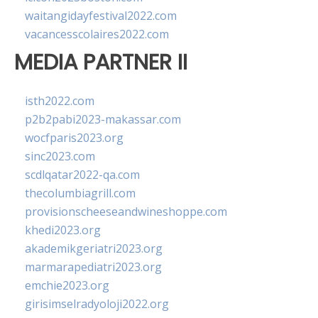
waitangidayfestival2022.com
vacancesscolaires2022.com
MEDIA PARTNER II
isth2022.com
p2b2pabi2023-makassar.com
wocfparis2023.org
sinc2023.com
scdlqatar2022-qa.com
thecolumbiagrill.com
provisionscheeseandwineshoppe.com
khedi2023.org
akademikgeriatri2023.org
marmarapediatri2023.org
emchie2023.org
girisimselradyoloji2022.org