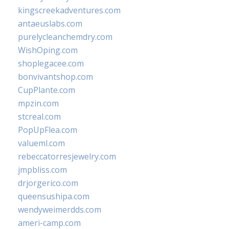
kingscreekadventures.com
antaeuslabs.com
purelycleanchemdry.com
WishOping.com
shoplegacee.com
bonvivantshop.com
CupPlante.com
mpzin.com
stcreal.com
PopUpFlea.com
valueml.com
rebeccatorresjewelry.com
jmpbliss.com
drjorgerico.com
queensushipa.com
wendyweimerdds.com
ameri-camp.com