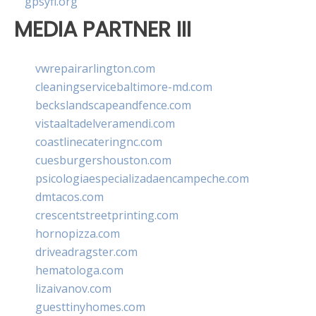
gpsyfl.org
MEDIA PARTNER III
vwrepairarlington.com
cleaningservicebaltimore-md.com
beckslandscapeandfence.com
vistaaltadelveramendi.com
coastlinecateringnc.com
cuesburgershouston.com
psicologiaespecializadaencampeche.com
dmtacos.com
crescentstreetprinting.com
hornopizza.com
driveadragster.com
hematologa.com
lizaivanov.com
guesttinyhomes.com