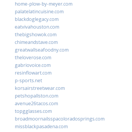
home-plow-by-meyer.com
palatelatincuisine.com
blackdoglegacy.com
eatvivahouston.com
thebigshowok.com
chimeandstave.com
greatwallseafoodny.com
theloverose.com
gabriovoice.com
resinflowart.com
p-sports.net
korsairstreetwear.com
petshopallston.com
avenue26tacos.com
topgglasses.com
broadmoornailsspacoloradosprings.com
missblackpasadena.com