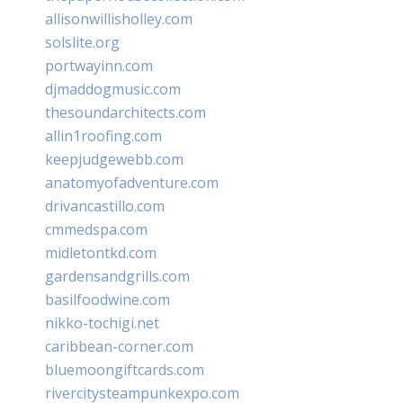
allisonwillisholley.com
solslite.org
portwayinn.com
djmaddogmusic.com
thesoundarchitects.com
allin1roofing.com
keepjudgewebb.com
anatomyofadventure.com
drivancastillo.com
cmmedspa.com
midletontkd.com
gardensandgrills.com
basilfoodwine.com
nikko-tochigi.net
caribbean-corner.com
bluemoongiftcards.com
rivercitysteampunkexpo.com