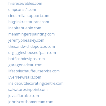
hrsreceivables.com
empconst1.com
cinderella-support.com
bigpinkrestaurant.com
inspirehuahin.com
memmingerspainting.com
jeremypbeasley.com
thesandwichdepotcos.com
drgiggleshouseofpain.com
hotflashdesigns.com
garagenadeau.com
lifestylechauffeurservice.com
EverNewNails.com
insideoutdecoratingcentre.com
salvatoresinpoint.com
jovialfloralco.com
johnlscotthometeam.com