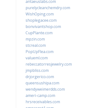
antaeuslabs.com
purelycleanchemdry.com
WishOping.com
shoplegacee.com
bonvivantshop.com
CupPlante.com
mpzin.com
stcreal.com
PopUpFlea.com
valueml.com
rebeccatorresjewelry.com
jmpbliss.com
drjorgerico.com
queensushipa.com
wendyweimerdds.com
ameri-camp.com
hrsreceivables.com