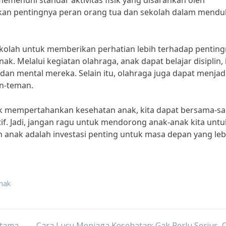
emenuhi standar aktivitas fisik yang disarankan oleh
kkan pentingnya peran orang tua dan sekolah dalam mend
sekolah untuk memberikan perhatian lebih terhadap pentin
 Melalui kegiatan olahraga, anak dapat belajar disiplin, 
 mental mereka. Selain itu, olahraga juga dapat menjad
n-teman.
 mempertahankan kesehatan anak, kita dapat bersama-s
if. Jadi, jangan ragu untuk mendorong anak-anak kita untu
an anak adalah investasi penting untuk masa depan yang leb
anak
Utama
Cara Lucu Menjaga Kesehatan: Gak Perlu Serius,