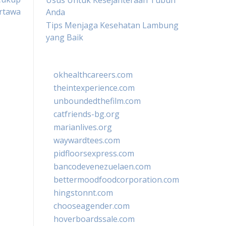
Usus Untuk Kesejahteraan Tubuh
rtawa
Anda
Tips Menjaga Kesehatan Lambung
yang Baik
okhealthcareers.com
theintexperience.com
unboundedthefilm.com
catfriends-bg.org
marianlives.org
waywardtees.com
pidfloorsexpress.com
bancodevenezuelaen.com
bettermoodfoodcorporation.com
hingstonnt.com
chooseagender.com
hoverboardssale.com