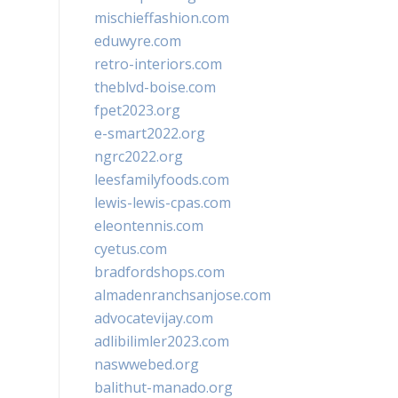
mischieffashion.com
eduwyre.com
retro-interiors.com
theblvd-boise.com
fpet2023.org
e-smart2022.org
ngrc2022.org
leesfamilyfoods.com
lewis-lewis-cpas.com
eleontennis.com
cyetus.com
bradfordshops.com
almadenranchsanjose.com
advocatevijay.com
adlibilimler2023.com
naswwebed.org
balithut-manado.org