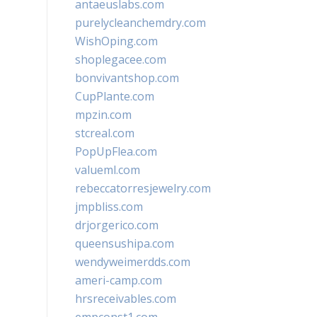
antaeuslabs.com
purelycleanchemdry.com
WishOping.com
shoplegacee.com
bonvivantshop.com
CupPlante.com
mpzin.com
stcreal.com
PopUpFlea.com
valueml.com
rebeccatorresjewelry.com
jmpbliss.com
drjorgerico.com
queensushipa.com
wendyweimerdds.com
ameri-camp.com
hrsreceivables.com