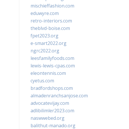
mischieffashion.com
eduwyre.com
retro-interiors.com
theblvd-boise.com
fpet2023.org
e-smart2022.org
ngrc2022.org
leesfamilyfoods.com
lewis-lewis-cpas.com
eleontennis.com
cyetus.com
bradfordshops.com
almadenranchsanjose.com
advocatevijay.com
adlibilimler2023.com
naswwebed.org
balithut-manado.org