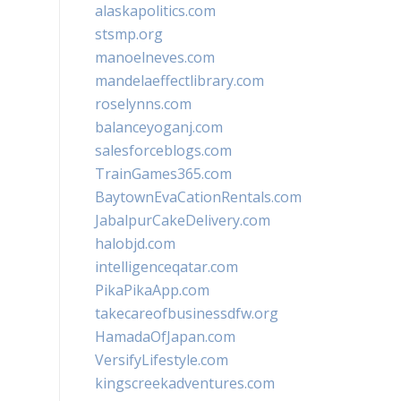
alaskapolitics.com
stsmp.org
manoelneves.com
mandelaeffectlibrary.com
roselynns.com
balanceyoganj.com
salesforceblogs.com
TrainGames365.com
BaytownEvaCationRentals.com
JabalpurCakeDelivery.com
halobjd.com
intelligenceqatar.com
PikaPikaApp.com
takecareofbusinessdfw.org
HamadaOfJapan.com
VersifyLifestyle.com
kingscreekadventures.com