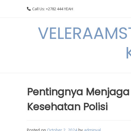
Skip
Call Us: +2782 444 YEAH
to
content
VELERAAMST
Pentingnya Menjaga
Kesehatan Polisi
Posted on
October 2, 2024
by
adminval