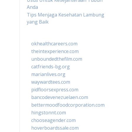
Usus Untuk Kesejahteraan Tubuh
Anda
Tips Menjaga Kesehatan Lambung
yang Baik
okhealthcareers.com
theintexperience.com
unboundedthefilm.com
catfriends-bg.org
marianlives.org
waywardtees.com
pidfloorsexpress.com
bancodevenezuelaen.com
bettermoodfoodcorporation.com
hingstonnt.com
chooseagender.com
hoverboardssale.com