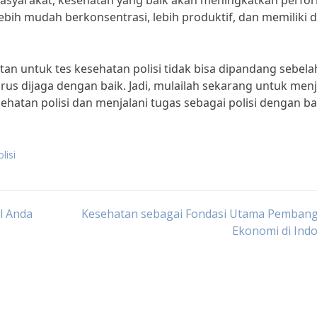
masyarakat, kesehatan yang baik akan meningkatkan perfo
ebih mudah berkonsentrasi, lebih produktif, dan memiliki 
n untuk tes kesehatan polisi tidak bisa dipandang sebela
rus dijaga dengan baik. Jadi, mulailah sekarang untuk men
ehatan polisi dan menjalani tugas sebagai polisi dengan ba
lisi
l Anda
Kesehatan sebagai Fondasi Utama Pemban
Ekonomi di Ind