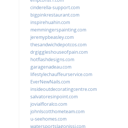
empconst1.com
cinderella-support.com
bigpinkrestaurant.com
inspirehuahin.com
memmingerspainting.com
jeremypbeasley.com
thesandwichdepotcos.com
drgiggleshouseofpain.com
hotflashdesigns.com
garagenadeau.com
lifestylechauffeurservice.com
EverNewNails.com
insideoutdecoratingcentre.com
salvatoresinpoint.com
jovialfloralco.com
johnlscotthometeam.com
u-seehomes.com
watersportslagonissi.com