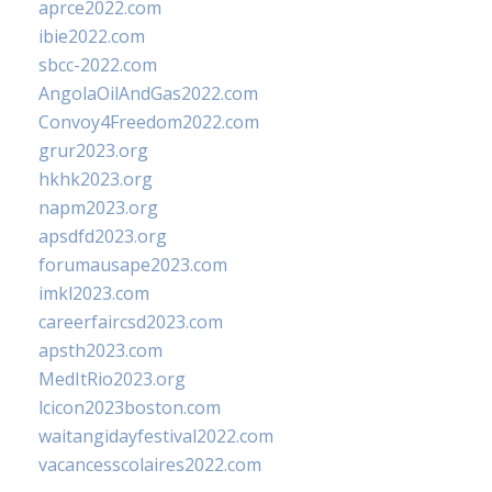
aprce2022.com
ibie2022.com
sbcc-2022.com
AngolaOilAndGas2022.com
Convoy4Freedom2022.com
grur2023.org
hkhk2023.org
napm2023.org
apsdfd2023.org
forumausape2023.com
imkl2023.com
careerfaircsd2023.com
apsth2023.com
MedItRio2023.org
lcicon2023boston.com
waitangidayfestival2022.com
vacancesscolaires2022.com