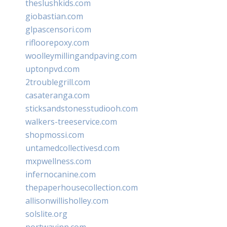
theslushkids.com
giobastian.com
glpascensori.com
rifloorepoxy.com
woolleymillingandpaving.com
uptonpvd.com
2troublegrill.com
casateranga.com
sticksandstonesstudiooh.com
walkers-treeservice.com
shopmossi.com
untamedcollectivesd.com
mxpwellness.com
infernocanine.com
thepaperhousecollection.com
allisonwillisholley.com
solslite.org
portwayinn.com