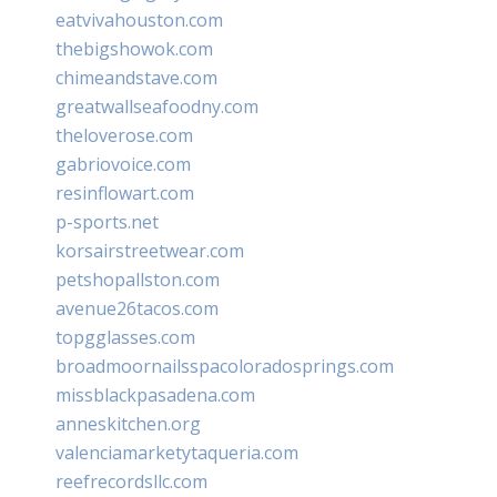
eatvivahouston.com
thebigshowok.com
chimeandstave.com
greatwallseafoodny.com
theloverose.com
gabriovoice.com
resinflowart.com
p-sports.net
korsairstreetwear.com
petshopallston.com
avenue26tacos.com
topgglasses.com
broadmoornailsspacoloradosprings.com
missblackpasadena.com
anneskitchen.org
valenciamarketytaqueria.com
reefrecordsllc.com