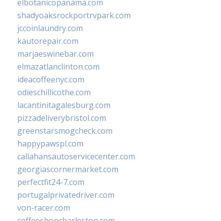
elbotanicopanama.com
shadyoaksrockportrvpark.com
jccoinlaundry.com
kautorepair.com
marjaeswinebar.com
elmazatlanclinton.com
ideacoffeenyc.com
odieschillicothe.com
lacantinitagalesburg.com
pizzadeliverybristol.com
greenstarsmogcheck.com
happypawspl.com
callahansautoservicecenter.com
georgiascornermarket.com
perfectfit24-7.com
portugalprivatedriver.com
von-racer.com
coffeeshopcharleston.com