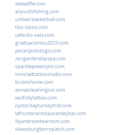
alawaffle.com
aryouthfishing.com
united-basketball.com
tios-tacos.com
cafecito-satx.com
graduacionviu2023.com
pecanjackstogo.com
zengardendayspa.com
sparklejewelryinc.com
ironcladtattoostudio.com
bruinshome.com
annascleaningsvc.com
wolfcitytattoo.com
oysterbayturkeytrot.com
lafronterarestauranteybar.com
lilyandrosetearoom.com
olivesburgberrypatch.com