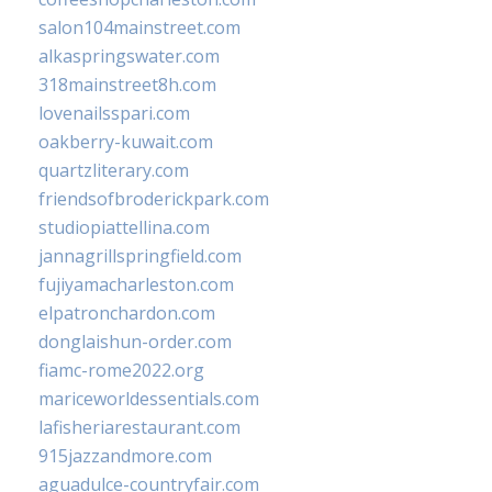
salon104mainstreet.com
alkaspringswater.com
318mainstreet8h.com
lovenailsspari.com
oakberry-kuwait.com
quartzliterary.com
friendsofbroderickpark.com
studiopiattellina.com
jannagrillspringfield.com
fujiyamacharleston.com
elpatronchardon.com
donglaishun-order.com
fiamc-rome2022.org
mariceworldessentials.com
lafisheriarestaurant.com
915jazzandmore.com
aguadulce-countryfair.com