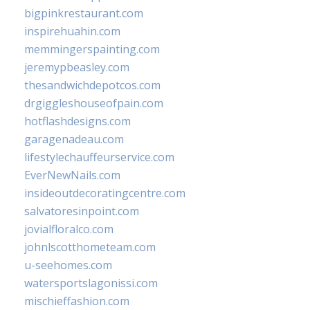
bigpinkrestaurant.com
inspirehuahin.com
memmingerspainting.com
jeremypbeasley.com
thesandwichdepotcos.com
drgiggleshouseofpain.com
hotflashdesigns.com
garagenadeau.com
lifestylechauffeurservice.com
EverNewNails.com
insideoutdecoratingcentre.com
salvatoresinpoint.com
jovialfloralco.com
johnlscotthometeam.com
u-seehomes.com
watersportslagonissi.com
mischieffashion.com