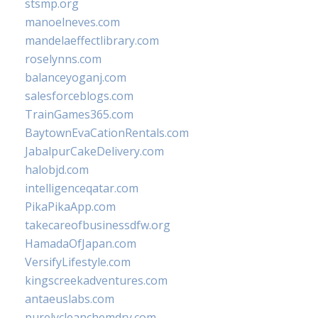
stsmp.org
manoelneves.com
mandelaeffectlibrary.com
roselynns.com
balanceyoganj.com
salesforceblogs.com
TrainGames365.com
BaytownEvaCationRentals.com
JabalpurCakeDelivery.com
halobjd.com
intelligenceqatar.com
PikaPikaApp.com
takecareofbusinessdfw.org
HamadaOfJapan.com
VersifyLifestyle.com
kingscreekadventures.com
antaeuslabs.com
purelycleanchemdry.com