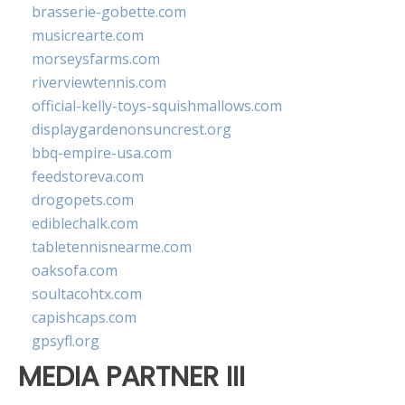
brasserie-gobette.com
musicrearte.com
morseysfarms.com
riverviewtennis.com
official-kelly-toys-squishmallows.com
displaygardenonsuncrest.org
bbq-empire-usa.com
feedstoreva.com
drogopets.com
ediblechalk.com
tabletennisnearme.com
oaksofa.com
soultacohtx.com
capishcaps.com
gpsyfl.org
MEDIA PARTNER III