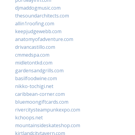
djmaddogmusic.com
thesoundarchitects.com
allin1roofing.com
keepjudgewebb.com
anatomyofadventure.com
drivancastillo.com
cmmedspa.com
midletontkd.com
gardensandgrills.com
basilfoodwine.com
nikko-tochigi.net
caribbean-corner.com
bluemoongiftcards.com
rivercitysteampunkexpo.com
kchoops.net
mountainsideskateshop.com
kirtlandcitytavern.com