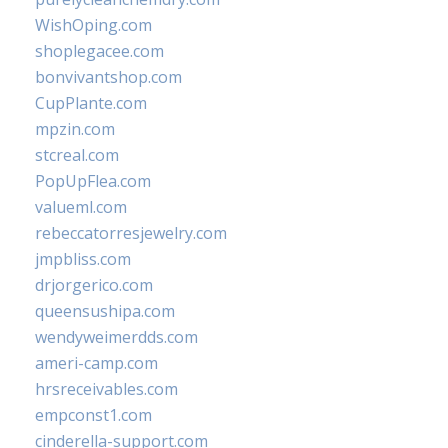
WishOping.com
shoplegacee.com
bonvivantshop.com
CupPlante.com
mpzin.com
stcreal.com
PopUpFlea.com
valueml.com
rebeccatorresjewelry.com
jmpbliss.com
drjorgerico.com
queensushipa.com
wendyweimerdds.com
ameri-camp.com
hrsreceivables.com
empconst1.com
cinderella-support.com