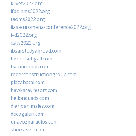
klivet2022.org
ifac-hms2022.org
taoms2022.org
iias-euromena-conference2022.org
ivd2022.org
csity2022.org
ibsarstudyabroad.com
bennusehgall.com
tsecincinnati.com
roderconstructiongroup.com
plazabatai.com
hawkscayresort.com
hellonquads.com
diarioanimales.com
decogaleri.com
unavozparadios.com
shoes-vert.com