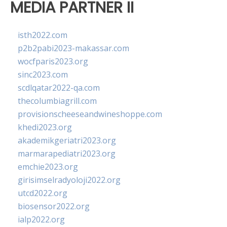
MEDIA PARTNER II
isth2022.com
p2b2pabi2023-makassar.com
wocfparis2023.org
sinc2023.com
scdlqatar2022-qa.com
thecolumbiagrill.com
provisionscheeseandwineshoppe.com
khedi2023.org
akademikgeriatri2023.org
marmarapediatri2023.org
emchie2023.org
girisimselradyoloji2022.org
utcd2022.org
biosensor2022.org
ialp2022.org