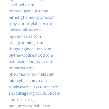
jakehovis.com
bosswingsduluth.com
birminghamautocare.com
tonyscountrykitchen.com
jbellasnailspa.com
mychaihouse.com
alvisgrooming.com
thegeorginaestate.com
blythewoodseafood.com
paolosdelibangkok.com
bobacove.com
phoone24brookfield.com
mickeybarmama.com
roadwayconstructioninc.com
shopdragonflyboutique.com
sportszilla.org
batchprovisionsbar.com