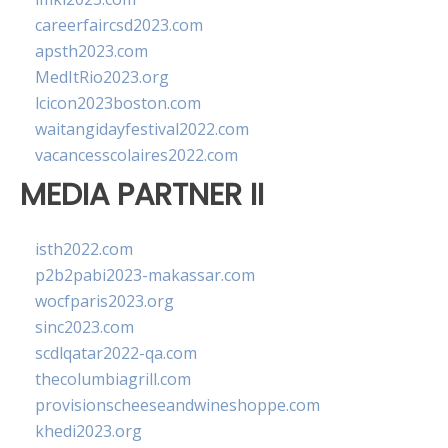
careerfaircsd2023.com
apsth2023.com
MedItRio2023.org
lcicon2023boston.com
waitangidayfestival2022.com
vacancesscolaires2022.com
MEDIA PARTNER II
isth2022.com
p2b2pabi2023-makassar.com
wocfparis2023.org
sinc2023.com
scdlqatar2022-qa.com
thecolumbiagrill.com
provisionscheeseandwineshoppe.com
khedi2023.org