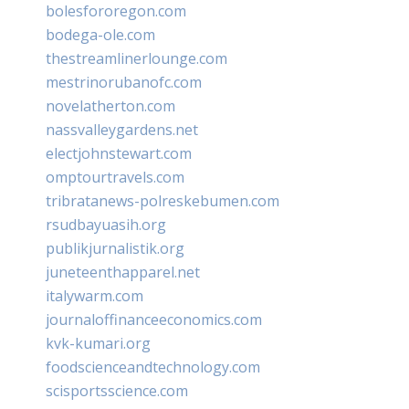
bolesfororegon.com
bodega-ole.com
thestreamlinerlounge.com
mestrinorubanofc.com
novelatherton.com
nassvalleygardens.net
electjohnstewart.com
omptourtravels.com
tribratanews-polreskebumen.com
rsudbayuasih.org
publikjurnalistik.org
juneteenthapparel.net
italywarm.com
journaloffinanceeconomics.com
kvk-kumari.org
foodscienceandtechnology.com
scisportsscience.com