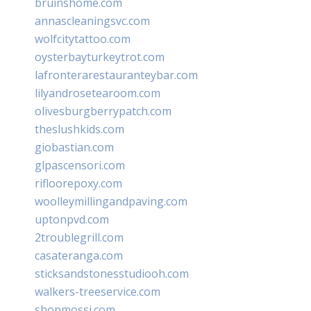
bruinshome.com
annascleaningsvc.com
wolfcitytattoo.com
oysterbayturkeytrot.com
lafronterarestauranteybar.com
lilyandrosetearoom.com
olivesburgberrypatch.com
theslushkids.com
giobastian.com
glpascensori.com
rifloorepoxy.com
woolleymillingandpaving.com
uptonpvd.com
2troublegrill.com
casateranga.com
sticksandstonesstudiooh.com
walkers-treeservice.com
shopmossi.com