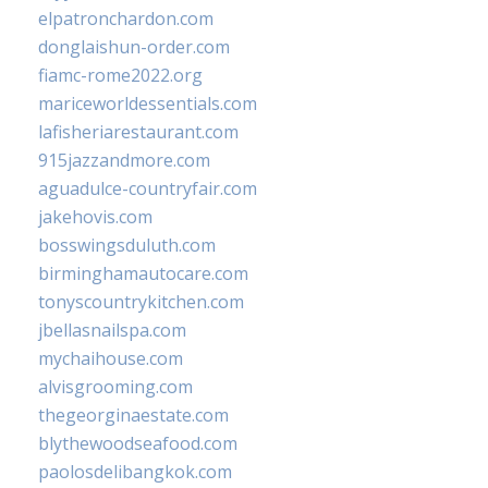
elpatronchardon.com
donglaishun-order.com
fiamc-rome2022.org
mariceworldessentials.com
lafisheriarestaurant.com
915jazzandmore.com
aguadulce-countryfair.com
jakehovis.com
bosswingsduluth.com
birminghamautocare.com
tonyscountrykitchen.com
jbellasnailspa.com
mychaihouse.com
alvisgrooming.com
thegeorginaestate.com
blythewoodseafood.com
paolosdelibangkok.com