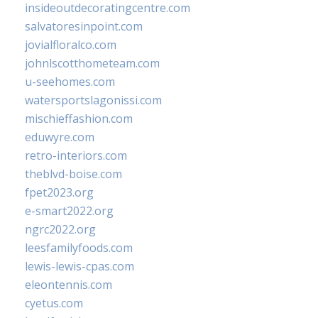
insideoutdecoratingcentre.com
salvatoresinpoint.com
jovialfloralco.com
johnlscotthometeam.com
u-seehomes.com
watersportslagonissi.com
mischieffashion.com
eduwyre.com
retro-interiors.com
theblvd-boise.com
fpet2023.org
e-smart2022.org
ngrc2022.org
leesfamilyfoods.com
lewis-lewis-cpas.com
eleontennis.com
cyetus.com