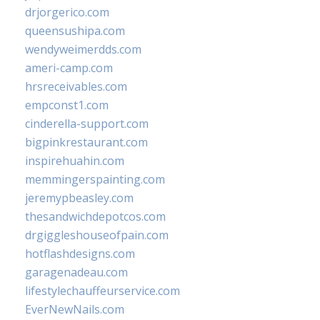
drjorgerico.com
queensushipa.com
wendyweimerdds.com
ameri-camp.com
hrsreceivables.com
empconst1.com
cinderella-support.com
bigpinkrestaurant.com
inspirehuahin.com
memmingerspainting.com
jeremypbeasley.com
thesandwichdepotcos.com
drgiggleshouseofpain.com
hotflashdesigns.com
garagenadeau.com
lifestylechauffeurservice.com
EverNewNails.com