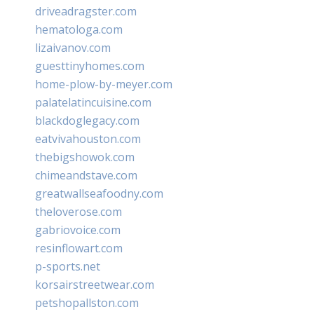
driveadragster.com
hematologa.com
lizaivanov.com
guesttinyhomes.com
home-plow-by-meyer.com
palatelatincuisine.com
blackdoglegacy.com
eatvivahouston.com
thebigshowok.com
chimeandstave.com
greatwallseafoodny.com
theloverose.com
gabriovoice.com
resinflowart.com
p-sports.net
korsairstreetwear.com
petshopallston.com