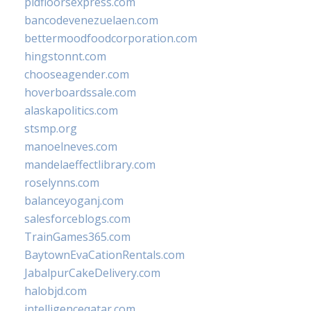
pidfloorsexpress.com
bancodevenezuelaen.com
bettermoodfoodcorporation.com
hingstonnt.com
chooseagender.com
hoverboardssale.com
alaskapolitics.com
stsmp.org
manoelneves.com
mandelaeffectlibrary.com
roselynns.com
balanceyoganj.com
salesforceblogs.com
TrainGames365.com
BaytownEvaCationRentals.com
JabalpurCakeDelivery.com
halobjd.com
intelligenceqatar.com