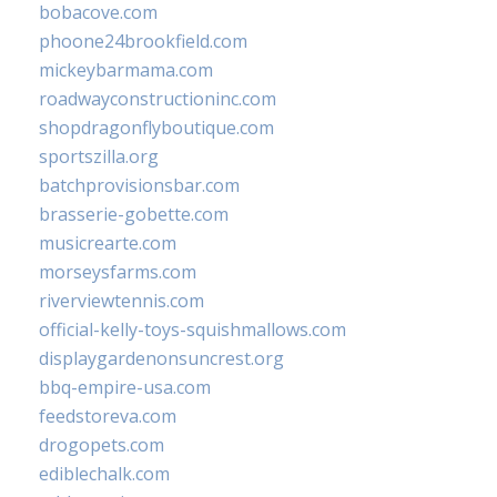
bobacove.com
phoone24brookfield.com
mickeybarmama.com
roadwayconstructioninc.com
shopdragonflyboutique.com
sportszilla.org
batchprovisionsbar.com
brasserie-gobette.com
musicrearte.com
morseysfarms.com
riverviewtennis.com
official-kelly-toys-squishmallows.com
displaygardenonsuncrest.org
bbq-empire-usa.com
feedstoreva.com
drogopets.com
ediblechalk.com