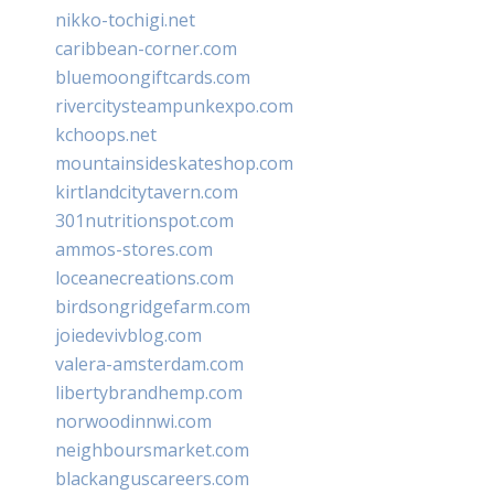
nikko-tochigi.net
caribbean-corner.com
bluemoongiftcards.com
rivercitysteampunkexpo.com
kchoops.net
mountainsideskateshop.com
kirtlandcitytavern.com
301nutritionspot.com
ammos-stores.com
loceanecreations.com
birdsongridgefarm.com
joiedevivblog.com
valera-amsterdam.com
libertybrandhemp.com
norwoodinnwi.com
neighboursmarket.com
blackanguscareers.com