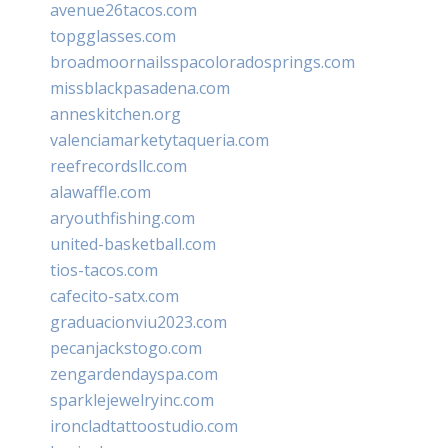
avenue26tacos.com
topgglasses.com
broadmoornailsspacoloradosprings.com
missblackpasadena.com
anneskitchen.org
valenciamarketytaqueria.com
reefrecordsllc.com
alawaffle.com
aryouthfishing.com
united-basketball.com
tios-tacos.com
cafecito-satx.com
graduacionviu2023.com
pecanjackstogo.com
zengardendayspa.com
sparklejewelryinc.com
ironcladtattoostudio.com