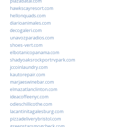
plazabatai.com
hawkscayresort.com
hellonquads.com
diarioanimales.com
decogaleri.com
unavozparadios.com
shoes-vert.com
elbotanicopanama.com
shadyoaksrockportrvpark.com
jccoinlaundry.com
kautorepair.com
marjaeswinebar.com
elmazatlanclinton.com
ideacoffeenyc.com
odieschillicothe.com
lacantinitagalesburg.com
pizzadeliverybristol.com
greenstarsmogcheck.com