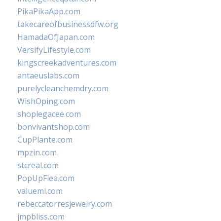
PikaPikaApp.com
takecareofbusinessdfw.org
HamadaOfJapan.com
VersifyLifestyle.com
kingscreekadventures.com
antaeuslabs.com
purelycleanchemdry.com
WishOping.com
shoplegacee.com
bonvivantshop.com
CupPlante.com
mpzin.com
stcreal.com
PopUpFlea.com
valueml.com
rebeccatorresjewelry.com
jmpbliss.com