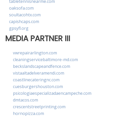
tabletennisnearme.com
oaksofa.com
soultacohtx.com
capishcaps.com
gpsyfl.org
MEDIA PARTNER III
vwrepairarlington.com
cleaningservicebaltimore-md.com
beckslandscapeandfence.com
vistaaltadelveramendi.com
coastlinecateringnc.com
cuesburgershouston.com
psicologiaespecializadaencampeche.com
dmtacos.com
crescentstreetprinting.com
hornopizza.com