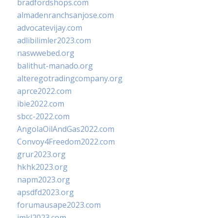
bradfordshops.com
almadenranchsanjose.com
advocatevijay.com
adlibilimler2023.com
naswwebed.org
balithut-manado.org
alteregotradingcompany.org
aprce2022.com
ibie2022.com
sbcc-2022.com
AngolaOilAndGas2022.com
Convoy4Freedom2022.com
grur2023.org
hkhk2023.org
napm2023.org
apsdfd2023.org
forumausape2023.com
imkl2023.com