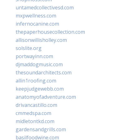
untamedcollectivesd.com
mxpwellness.com
infernocanine.com
thepaperhousecollection.com
allisonwillisholley.com
solslite.org
portwayinn.com
djmaddogmusic.com
thesoundarchitects.com
allin1roofing.com
keepjudgewebb.com
anatomyofadventure.com
drivancastillo.com
cmmedspa.com
midletontkd.com
gardensandgrills.com
basilfoodwine.com