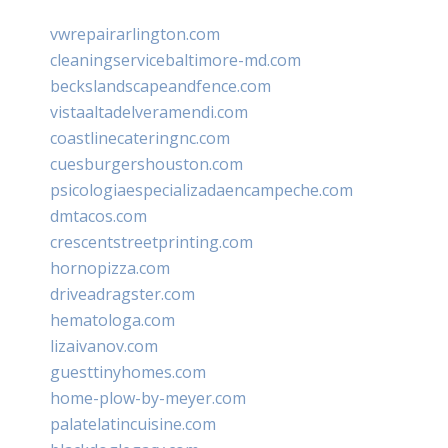
vwrepairarlington.com
cleaningservicebaltimore-md.com
beckslandscapeandfence.com
vistaaltadelveramendi.com
coastlinecateringnc.com
cuesburgershouston.com
psicologiaespecializadaencampeche.com
dmtacos.com
crescentstreetprinting.com
hornopizza.com
driveadragster.com
hematologa.com
lizaivanov.com
guesttinyhomes.com
home-plow-by-meyer.com
palatelatincuisine.com