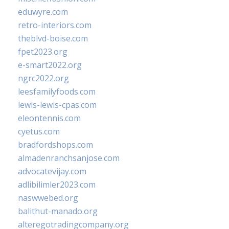
eduwyre.com
retro-interiors.com
theblvd-boise.com
fpet2023.org
e-smart2022.org
ngrc2022.org
leesfamilyfoods.com
lewis-lewis-cpas.com
eleontennis.com
cyetus.com
bradfordshops.com
almadenranchsanjose.com
advocatevijay.com
adlibilimler2023.com
naswwebed.org
balithut-manado.org
alteregotradingcompany.org