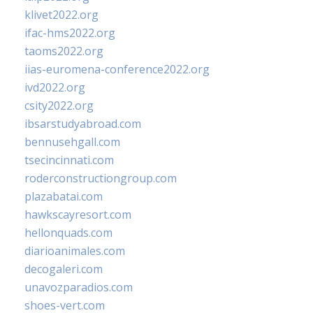
klivet2022.org
ifac-hms2022.org
taoms2022.org
iias-euromena-conference2022.org
ivd2022.org
csity2022.org
ibsarstudyabroad.com
bennusehgall.com
tsecincinnati.com
roderconstructiongroup.com
plazabatai.com
hawkscayresort.com
hellonquads.com
diarioanimales.com
decogaleri.com
unavozparadios.com
shoes-vert.com