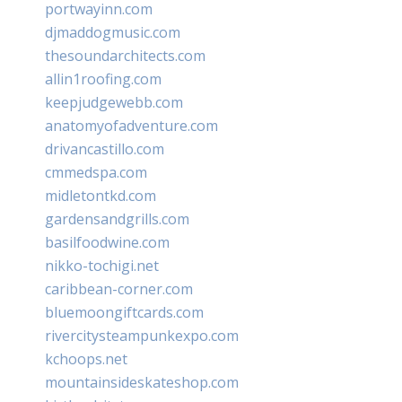
portwayinn.com
djmaddogmusic.com
thesoundarchitects.com
allin1roofing.com
keepjudgewebb.com
anatomyofadventure.com
drivancastillo.com
cmmedspa.com
midletontkd.com
gardensandgrills.com
basilfoodwine.com
nikko-tochigi.net
caribbean-corner.com
bluemoongiftcards.com
rivercitysteampunkexpo.com
kchoops.net
mountainsideskateshop.com