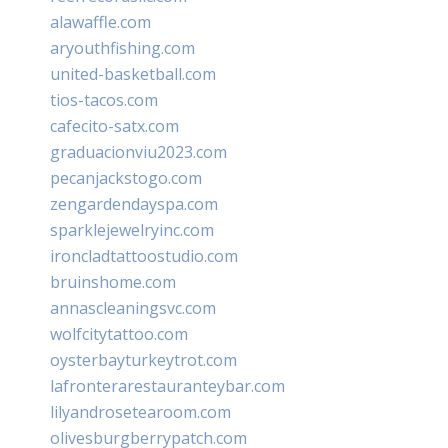
alawaffle.com
aryouthfishing.com
united-basketball.com
tios-tacos.com
cafecito-satx.com
graduacionviu2023.com
pecanjackstogo.com
zengardendayspa.com
sparklejewelryinc.com
ironcladtattoostudio.com
bruinshome.com
annascleaningsvc.com
wolfcitytattoo.com
oysterbayturkeytrot.com
lafronterarestauranteybar.com
lilyandrosetearoom.com
olivesburgberrypatch.com