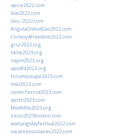
aprce2022.com
ibie2022.com
sbcc-2022.com
AngolaOilAndGas2022.com
Convoy4Freedom2022.com
grur2023.org
hkhk2023.org
napm2023.org
apsdfd2023.org
forumausape2023.com
imkl2023.com
careerfaircsd2023.com
apsth2023.com
MedItRio2023.org
lcicon2023boston.com
waitangidayfestival2022.com
vacancesscolaires2022.com