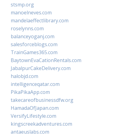
stsmp.org
manoelneves.com
mandelaeffectlibrary.com
roselynns.com
balanceyoganj.com
salesforceblogs.com
TrainGames365.com
BaytownEvaCationRentals.com
JabalpurCakeDelivery.com
halobjd.com
intelligenceqatar.com
PikaPikaApp.com
takecareofbusinessdfw.org
HamadaOfJapan.com
VersifyLifestyle.com
kingscreekadventures.com
antaeuslabs.com