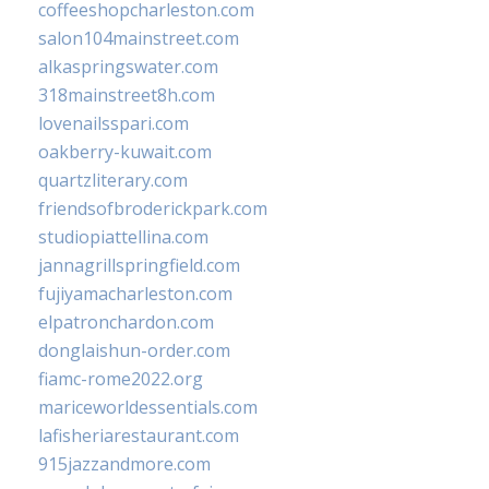
coffeeshopcharleston.com
salon104mainstreet.com
alkaspringswater.com
318mainstreet8h.com
lovenailsspari.com
oakberry-kuwait.com
quartzliterary.com
friendsofbroderickpark.com
studiopiattellina.com
jannagrillspringfield.com
fujiyamacharleston.com
elpatronchardon.com
donglaishun-order.com
fiamc-rome2022.org
mariceworldessentials.com
lafisheriarestaurant.com
915jazzandmore.com