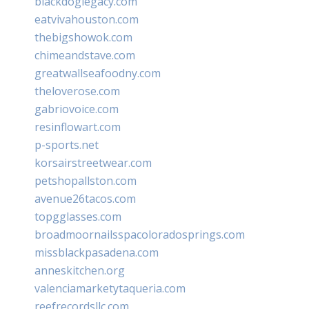
blackdoglegacy.com
eatvivahouston.com
thebigshowok.com
chimeandstave.com
greatwallseafoodny.com
theloverose.com
gabriovoice.com
resinflowart.com
p-sports.net
korsairstreetwear.com
petshopallston.com
avenue26tacos.com
topgglasses.com
broadmoornailsspacoloradosprings.com
missblackpasadena.com
anneskitchen.org
valenciamarketytaqueria.com
reefrecordsllc.com