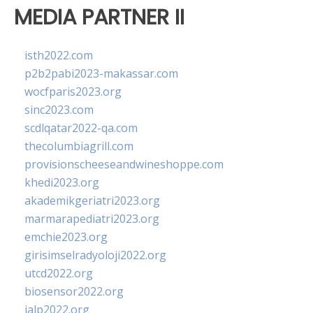
MEDIA PARTNER II
isth2022.com
p2b2pabi2023-makassar.com
wocfparis2023.org
sinc2023.com
scdlqatar2022-qa.com
thecolumbiagrill.com
provisionscheeseandwineshoppe.com
khedi2023.org
akademikgeriatri2023.org
marmarapediatri2023.org
emchie2023.org
girisimselradyoloji2022.org
utcd2022.org
biosensor2022.org
ialp2022.org