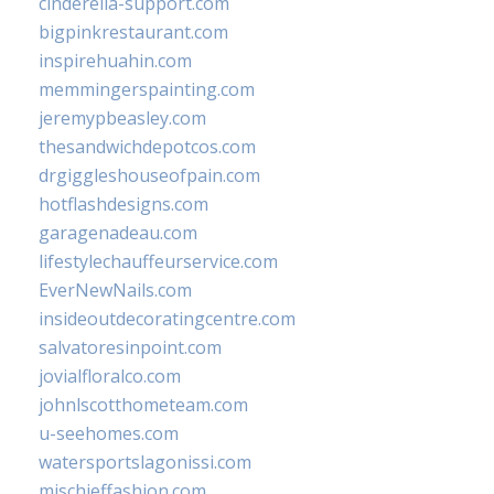
cinderella-support.com
bigpinkrestaurant.com
inspirehuahin.com
memmingerspainting.com
jeremypbeasley.com
thesandwichdepotcos.com
drgiggleshouseofpain.com
hotflashdesigns.com
garagenadeau.com
lifestylechauffeurservice.com
EverNewNails.com
insideoutdecoratingcentre.com
salvatoresinpoint.com
jovialfloralco.com
johnlscotthometeam.com
u-seehomes.com
watersportslagonissi.com
mischieffashion.com