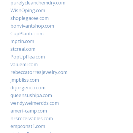
purelycleanchemdry.com
WishOping.com
shoplegacee.com
bonvivantshop.com
CupPlante.com
mpzin.com
stcreal.com
PopUpFlea.com
valueml.com
rebeccatorresjewelry.com
jmpbliss.com
drjorgerico.com
queensushipa.com
wendyweimerdds.com
ameri-camp.com
hrsreceivables.com
empconst1.com