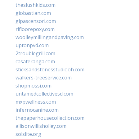
theslushkids.com
giobastian.com
glpascensori.com
rifloorepoxy.com
woolleymillingandpaving.com
uptonpvd.com
2troublegrill.com
casateranga.com
sticksandstonesstudiooh.com
walkers-treeservice.com
shopmossi.com
untamedcollectivesd.com
mxpwellness.com
infernocanine.com
thepaperhousecollection.com
allisonwillisholley.com
solslite.org