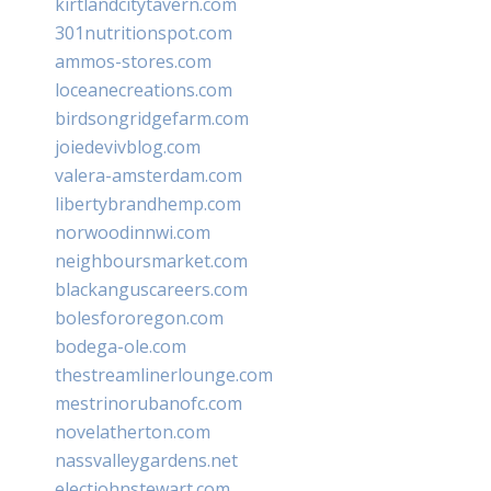
kirtlandcitytavern.com
301nutritionspot.com
ammos-stores.com
loceanecreations.com
birdsongridgefarm.com
joiedevivblog.com
valera-amsterdam.com
libertybrandhemp.com
norwoodinnwi.com
neighboursmarket.com
blackanguscareers.com
bolesfororegon.com
bodega-ole.com
thestreamlinerlounge.com
mestrinorubanofc.com
novelatherton.com
nassvalleygardens.net
electjohnstewart.com