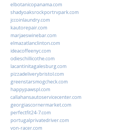
elbotanicopanama.com
shadyoaksrockportrvpark.com
jccoinlaundry.com
kautorepair.com
marjaeswinebar.com
elmazatlanclinton.com
ideacoffeenyc.com
odieschillicothe.com
lacantinitagalesburg.com
pizzadeliverybristol.com
greenstarsmogcheck.com
happypawspl.com
callahansautoservicecenter.com
georgiascornermarket.com
perfectfit24-7.com
portugalprivatedriver.com
von-racer.com