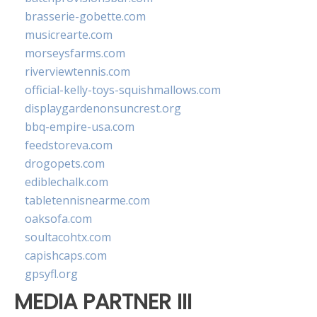
brasserie-gobette.com
musicrearte.com
morseysfarms.com
riverviewtennis.com
official-kelly-toys-squishmallows.com
displaygardenonsuncrest.org
bbq-empire-usa.com
feedstoreva.com
drogopets.com
ediblechalk.com
tabletennisnearme.com
oaksofa.com
soultacohtx.com
capishcaps.com
gpsyfl.org
MEDIA PARTNER III