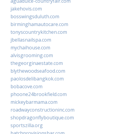
aguadulce-countryfair.com
jakehovis.com
bosswingsduluth.com
birminghamautocare.com
tonyscountrykitchen.com
jbellasnailspa.com
mychaihouse.com
alvisgrooming.com
thegeorginaestate.com
blythewoodseafood.com
paolosdelibangkok.com
bobacove.com
phoone24brookfield.com
mickeybarmama.com
roadwayconstructioninc.com
shopdragonflyboutique.com
sportszilla.org
batchprovisionsbar.com