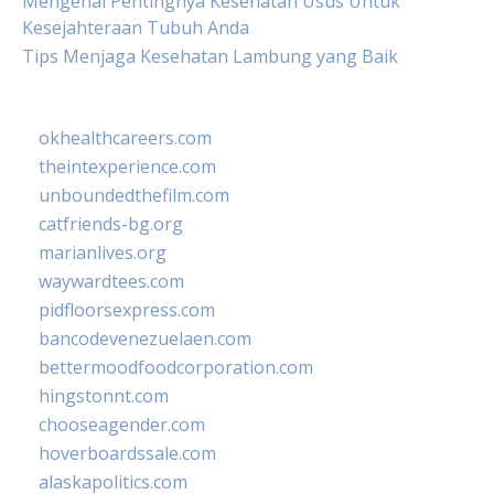
Mengenal Pentingnya Kesehatan Usus Untuk
Kesejahteraan Tubuh Anda
Tips Menjaga Kesehatan Lambung yang Baik
okhealthcareers.com
theintexperience.com
unboundedthefilm.com
catfriends-bg.org
marianlives.org
waywardtees.com
pidfloorsexpress.com
bancodevenezuelaen.com
bettermoodfoodcorporation.com
hingstonnt.com
chooseagender.com
hoverboardssale.com
alaskapolitics.com