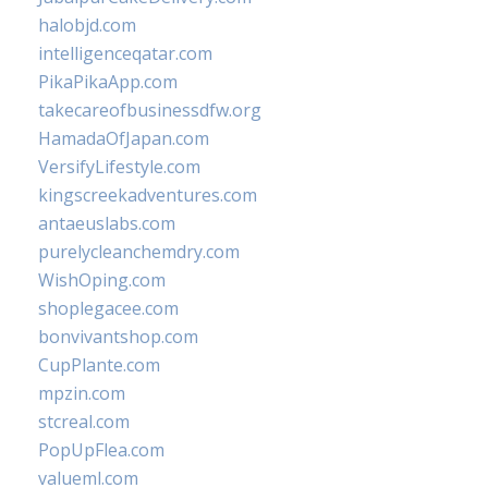
halobjd.com
intelligenceqatar.com
PikaPikaApp.com
takecareofbusinessdfw.org
HamadaOfJapan.com
VersifyLifestyle.com
kingscreekadventures.com
antaeuslabs.com
purelycleanchemdry.com
WishOping.com
shoplegacee.com
bonvivantshop.com
CupPlante.com
mpzin.com
stcreal.com
PopUpFlea.com
valueml.com