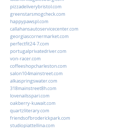
pizzadeliverybristol.com
greenstarsmogcheck.com
happypawspl.com
callahansautoservicecenter.com
georgiascornermarket.com
perfectfit24-7.com
portugalprivatedriver.com
von-racer.com
coffeeshopcharleston.com
salon104mainstreet.com
alkaspringswater.com
318mainstreet8h.com
lovenailsspari.com
oakberry-kuwait.com
quartzliterary.com
friendsofbroderickpark.com
studiopiattellina.com