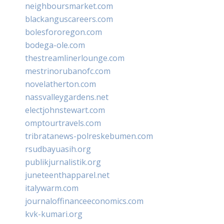
neighboursmarket.com
blackanguscareers.com
bolesfororegon.com
bodega-ole.com
thestreamlinerlounge.com
mestrinorubanofc.com
novelatherton.com
nassvalleygardens.net
electjohnstewart.com
omptourtravels.com
tribratanews-polreskebumen.com
rsudbayuasih.org
publikjurnalistik.org
juneteenthapparel.net
italywarm.com
journaloffinanceeconomics.com
kvk-kumari.org