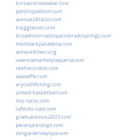
korsairstreetwear.com
petshopallston.com
avenue26tacos.com
topgglasses.com
broadmoornailsspacoloradosprings.com
missblackpasadena.com
anneskitchen.org
valenciamarketytaqueria.com
reefrecordsllc.com
alawaffle.com
aryouthfishing.com
united-basketball.com
tios-tacos.com
cafecito-satx.com
graduacionviu2023.com
pecanjackstogo.com
zengardendayspa.com