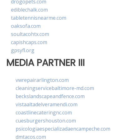
drogopets.com
ediblechalk.com
tabletennisnearme.com
oaksofa.com
soultacohtx.com
capishcaps.com
gpsyfl.org
MEDIA PARTNER III
vwrepairarlington.com
cleaningservicebaltimore-md.com
beckslandscapeandfence.com
vistaaltadelveramendi.com
coastlinecateringnc.com
cuesburgershouston.com
psicologiaespecializadaencampeche.com
dmtacos.com