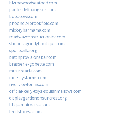
blythewoodseafood.com
paolosdelibangkok.com
bobacove.com
phoone24brookfield.com
mickeybarmama.com
roadwayconstructioninc.com
shopdragonflyboutique.com
sportszilla.org
batchprovisionsbar.com
brasserie-gobette.com
musicrearte.com
morseysfarms.com
riverviewtennis.com
official-kelly-toys-squishmallows.com
displaygardenonsuncrest.org
bbq-empire-usa.com
feedstoreva.com