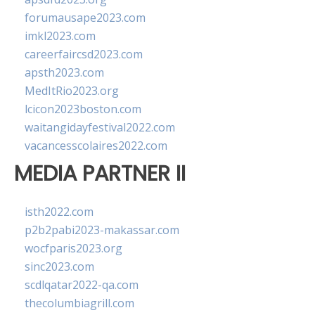
forumausape2023.com
imkl2023.com
careerfaircsd2023.com
apsth2023.com
MedItRio2023.org
lcicon2023boston.com
waitangidayfestival2022.com
vacancesscolaires2022.com
MEDIA PARTNER II
isth2022.com
p2b2pabi2023-makassar.com
wocfparis2023.org
sinc2023.com
scdlqatar2022-qa.com
thecolumbiagrill.com