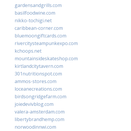
gardensandgrills.com
basilfoodwine.com
nikko-tochigi.net
caribbean-corner.com
bluemoongiftcards.com
rivercitysteampunkexpo.com
kchoops.net
mountainsideskateshop.com
kirtlandcitytavern.com
301nutritionspot.com
ammos-stores.com
loceanecreations.com
birdsongridgefarm.com
joiedevivblog.com
valera-amsterdam.com
libertybrandhemp.com
norwoodinnwi.com