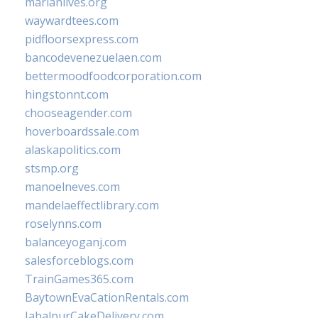
marianlives.org
waywardtees.com
pidfloorsexpress.com
bancodevenezuelaen.com
bettermoodfoodcorporation.com
hingstonnt.com
chooseagender.com
hoverboardssale.com
alaskapolitics.com
stsmp.org
manoelneves.com
mandelaeffectlibrary.com
roselynns.com
balanceyoganj.com
salesforceblogs.com
TrainGames365.com
BaytownEvaCationRentals.com
JabalpurCakeDelivery.com