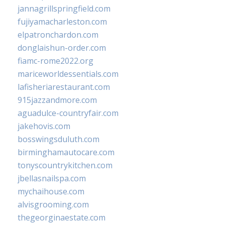
jannagrillspringfield.com
fujiyamacharleston.com
elpatronchardon.com
donglaishun-order.com
fiamc-rome2022.org
mariceworldessentials.com
lafisheriarestaurant.com
915jazzandmore.com
aguadulce-countryfair.com
jakehovis.com
bosswingsduluth.com
birminghamautocare.com
tonyscountrykitchen.com
jbellasnailspa.com
mychaihouse.com
alvisgrooming.com
thegeorginaestate.com