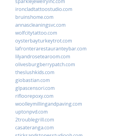
sparklejewelryinc.com
ironcladtattoostudio.com
bruinshome.com
annascleaningsvc.com
wolfcitytattoo.com
oysterbayturkeytrot.com
lafronterarestauranteybar.com
lilyandrosetearoom.com
olivesburgberrypatch.com
theslushkids.com
giobastian.com
glpascensori.com
rifloorepoxy.com
woolleymillingandpaving.com
uptonpvd.com
2troublegrill.com
casateranga.com
sticksandstonesstudiooh.com