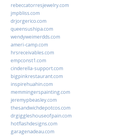
rebeccatorresjewelry.com
jmpbliss.com
drjorgerico.com
queensushipa.com
wendyweimerdds.com
ameri-camp.com
hrsreceivables.com
empconst1.com
cinderella-support.com
bigpinkrestaurant.com
inspirehuahin.com
memmingerspainting.com
jeremypbeasley.com
thesandwichdepotcos.com
drgiggleshouseofpain.com
hotflashdesigns.com
garagenadeau.com