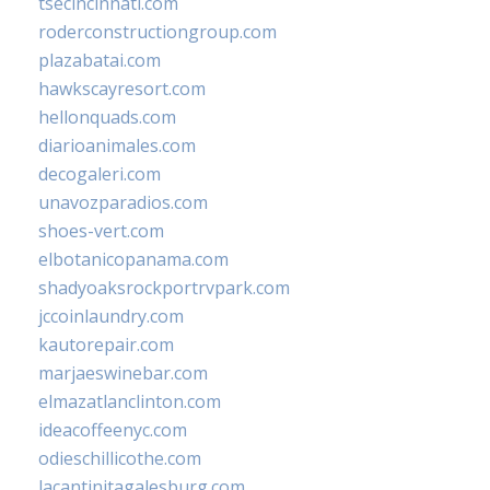
tsecincinnati.com
roderconstructiongroup.com
plazabatai.com
hawkscayresort.com
hellonquads.com
diarioanimales.com
decogaleri.com
unavozparadios.com
shoes-vert.com
elbotanicopanama.com
shadyoaksrockportrvpark.com
jccoinlaundry.com
kautorepair.com
marjaeswinebar.com
elmazatlanclinton.com
ideacoffeenyc.com
odieschillicothe.com
lacantinitagalesburg.com