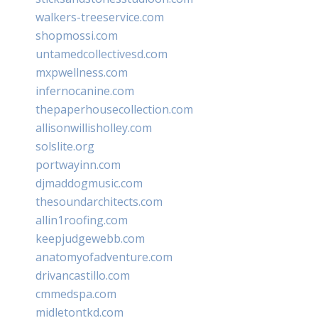
walkers-treeservice.com
shopmossi.com
untamedcollectivesd.com
mxpwellness.com
infernocanine.com
thepaperhousecollection.com
allisonwillisholley.com
solslite.org
portwayinn.com
djmaddogmusic.com
thesoundarchitects.com
allin1roofing.com
keepjudgewebb.com
anatomyofadventure.com
drivancastillo.com
cmmedspa.com
midletontkd.com