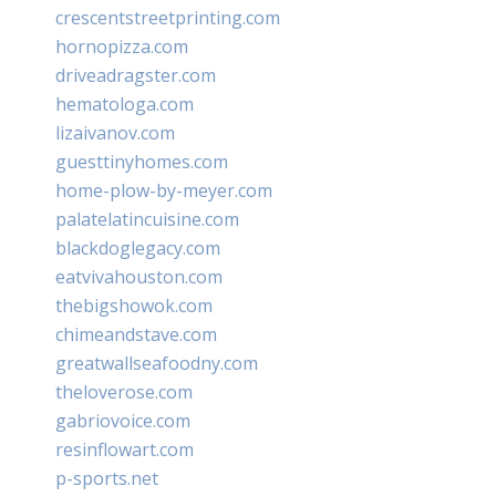
crescentstreetprinting.com
hornopizza.com
driveadragster.com
hematologa.com
lizaivanov.com
guesttinyhomes.com
home-plow-by-meyer.com
palatelatincuisine.com
blackdoglegacy.com
eatvivahouston.com
thebigshowok.com
chimeandstave.com
greatwallseafoodny.com
theloverose.com
gabriovoice.com
resinflowart.com
p-sports.net