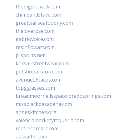
thebigshowok.com
chimeandstave.com
greatwallseafoodny.com
theloverose.com
gabriovoice.com
resinflowart.com
p-sports.net
korsairstreetwear.com
petshopallston.com
avenue26tacos.com
topgglasses.com
broadmoornailsspacoloradosprings.com
missblackpasadena.com
anneskitchen.org
valenciamarketytaqueria.com
reefrecordsllc.com
alawaffle.com