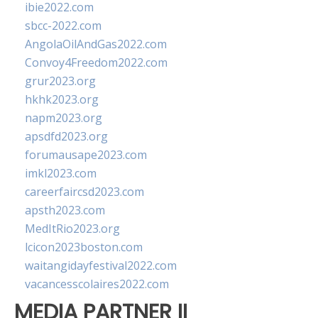
ibie2022.com
sbcc-2022.com
AngolaOilAndGas2022.com
Convoy4Freedom2022.com
grur2023.org
hkhk2023.org
napm2023.org
apsdfd2023.org
forumausape2023.com
imkl2023.com
careerfaircsd2023.com
apsth2023.com
MedItRio2023.org
lcicon2023boston.com
waitangidayfestival2022.com
vacancesscolaires2022.com
MEDIA PARTNER II