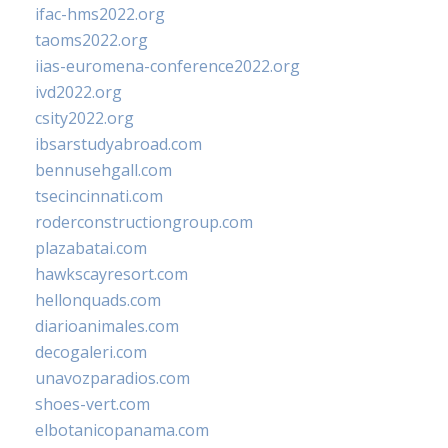
ifac-hms2022.org
taoms2022.org
iias-euromena-conference2022.org
ivd2022.org
csity2022.org
ibsarstudyabroad.com
bennusehgall.com
tsecincinnati.com
roderconstructiongroup.com
plazabatai.com
hawkscayresort.com
hellonquads.com
diarioanimales.com
decogaleri.com
unavozparadios.com
shoes-vert.com
elbotanicopanama.com