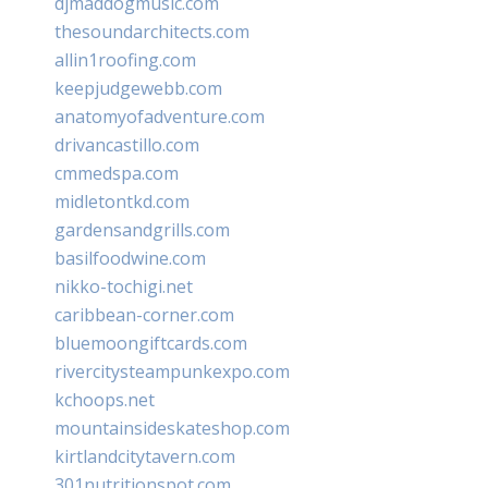
djmaddogmusic.com
thesoundarchitects.com
allin1roofing.com
keepjudgewebb.com
anatomyofadventure.com
drivancastillo.com
cmmedspa.com
midletontkd.com
gardensandgrills.com
basilfoodwine.com
nikko-tochigi.net
caribbean-corner.com
bluemoongiftcards.com
rivercitysteampunkexpo.com
kchoops.net
mountainsideskateshop.com
kirtlandcitytavern.com
301nutritionspot.com