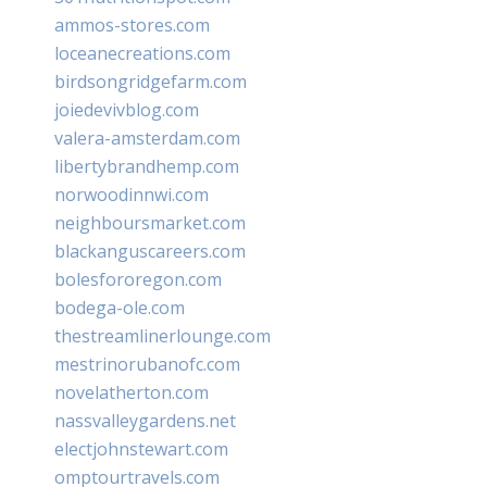
ammos-stores.com
loceanecreations.com
birdsongridgefarm.com
joiedevivblog.com
valera-amsterdam.com
libertybrandhemp.com
norwoodinnwi.com
neighboursmarket.com
blackanguscareers.com
bolesfororegon.com
bodega-ole.com
thestreamlinerlounge.com
mestrinorubanofc.com
novelatherton.com
nassvalleygardens.net
electjohnstewart.com
omptourtravels.com