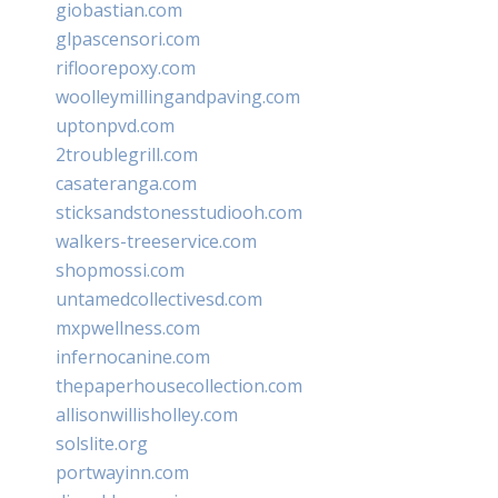
giobastian.com
glpascensori.com
rifloorepoxy.com
woolleymillingandpaving.com
uptonpvd.com
2troublegrill.com
casateranga.com
sticksandstonesstudiooh.com
walkers-treeservice.com
shopmossi.com
untamedcollectivesd.com
mxpwellness.com
infernocanine.com
thepaperhousecollection.com
allisonwillisholley.com
solslite.org
portwayinn.com