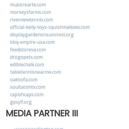
musicrearte.com
morseysfarms.com
riverviewtennis.com
official-kelly-toys-squishmallows.com
displaygardenonsuncrest.org
bbq-empire-usa.com
feedstoreva.com
drogopets.com
ediblechalk.com
tabletennisnearme.com
oaksofa.com
soultacohtx.com
capishcaps.com
gpsyfl.org
MEDIA PARTNER III