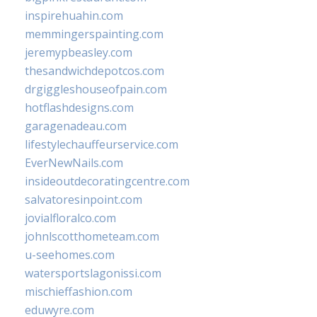
inspirehuahin.com
memmingerspainting.com
jeremypbeasley.com
thesandwichdepotcos.com
drgiggleshouseofpain.com
hotflashdesigns.com
garagenadeau.com
lifestylechauffeurservice.com
EverNewNails.com
insideoutdecoratingcentre.com
salvatoresinpoint.com
jovialfloralco.com
johnlscotthometeam.com
u-seehomes.com
watersportslagonissi.com
mischieffashion.com
eduwyre.com