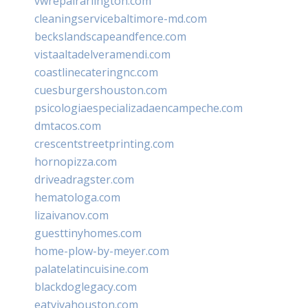
vwrepairarlington.com
cleaningservicebaltimore-md.com
beckslandscapeandfence.com
vistaaltadelveramendi.com
coastlinecateringnc.com
cuesburgershouston.com
psicologiaespecializadaencampeche.com
dmtacos.com
crescentstreetprinting.com
hornopizza.com
driveadragster.com
hematologa.com
lizaivanov.com
guesttinyhomes.com
home-plow-by-meyer.com
palatelatincuisine.com
blackdoglegacy.com
eatvivahouston.com