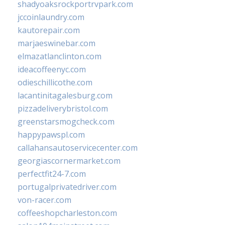
shadyoaksrockportrvpark.com
jccoinlaundry.com
kautorepair.com
marjaeswinebar.com
elmazatlanclinton.com
ideacoffeenyc.com
odieschillicothe.com
lacantinitagalesburg.com
pizzadeliverybristol.com
greenstarsmogcheck.com
happypawspl.com
callahansautoservicecenter.com
georgiascornermarket.com
perfectfit24-7.com
portugalprivatedriver.com
von-racer.com
coffeeshopcharleston.com