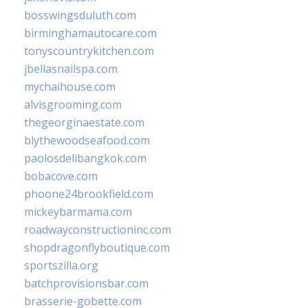
bosswingsduluth.com
birminghamautocare.com
tonyscountrykitchen.com
jbellasnailspa.com
mychaihouse.com
alvisgrooming.com
thegeorginaestate.com
blythewoodseafood.com
paolosdelibangkok.com
bobacove.com
phoone24brookfield.com
mickeybarmama.com
roadwayconstructioninc.com
shopdragonflyboutique.com
sportszilla.org
batchprovisionsbar.com
brasserie-gobette.com