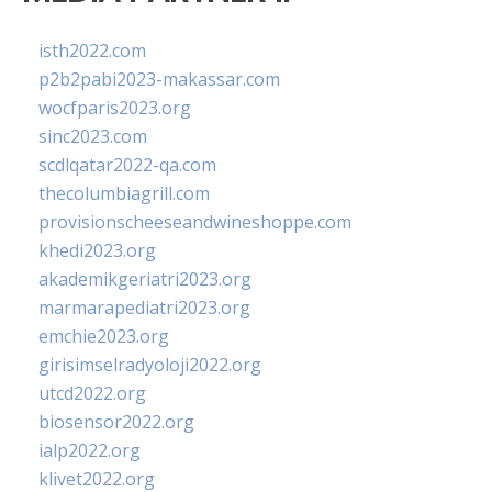
isth2022.com
p2b2pabi2023-makassar.com
wocfparis2023.org
sinc2023.com
scdlqatar2022-qa.com
thecolumbiagrill.com
provisionscheeseandwineshoppe.com
khedi2023.org
akademikgeriatri2023.org
marmarapediatri2023.org
emchie2023.org
girisimselradyoloji2022.org
utcd2022.org
biosensor2022.org
ialp2022.org
klivet2022.org