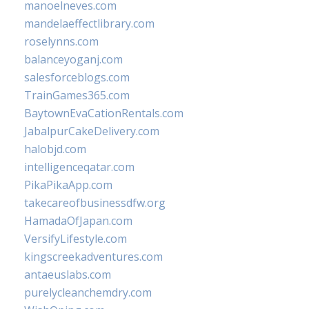
manoelneves.com
mandelaeffectlibrary.com
roselynns.com
balanceyoganj.com
salesforceblogs.com
TrainGames365.com
BaytownEvaCationRentals.com
JabalpurCakeDelivery.com
halobjd.com
intelligenceqatar.com
PikaPikaApp.com
takecareofbusinessdfw.org
HamadaOfJapan.com
VersifyLifestyle.com
kingscreekadventures.com
antaeuslabs.com
purelycleanchemdry.com