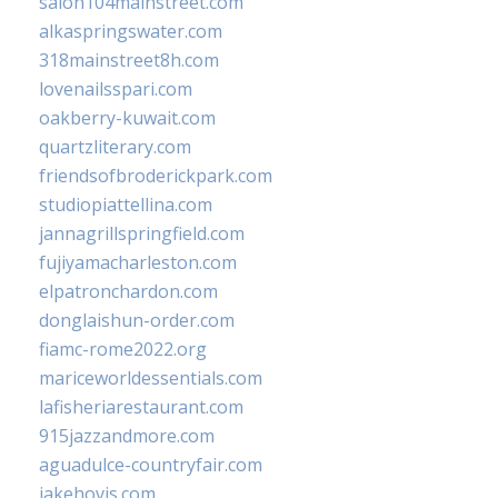
salon104mainstreet.com
alkaspringswater.com
318mainstreet8h.com
lovenailsspari.com
oakberry-kuwait.com
quartzliterary.com
friendsofbroderickpark.com
studiopiattellina.com
jannagrillspringfield.com
fujiyamacharleston.com
elpatronchardon.com
donglaishun-order.com
fiamc-rome2022.org
mariceworldessentials.com
lafisheriarestaurant.com
915jazzandmore.com
aguadulce-countryfair.com
jakehovis.com