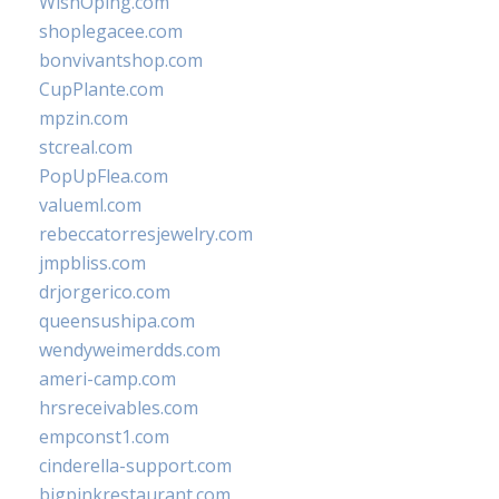
WishOping.com
shoplegacee.com
bonvivantshop.com
CupPlante.com
mpzin.com
stcreal.com
PopUpFlea.com
valueml.com
rebeccatorresjewelry.com
jmpbliss.com
drjorgerico.com
queensushipa.com
wendyweimerdds.com
ameri-camp.com
hrsreceivables.com
empconst1.com
cinderella-support.com
bigpinkrestaurant.com