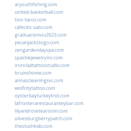
aryouthfishing.com
united-basketball.com
tios-tacos.com
cafecito-satx.com
graduacionviu2023.com
pecanjackstogo.com
zengardendayspa.com
sparklejewelryinc.com
ironcladtattoostudio.com
bruinshome.com
annascleaningsvc.com
wolfcitytattoo.com
oysterbayturkeytrot.com
lafronterarestauranteybar.com
lilyandrosetearoom.com
olivesburgberrypatch.com
theslushkids.com