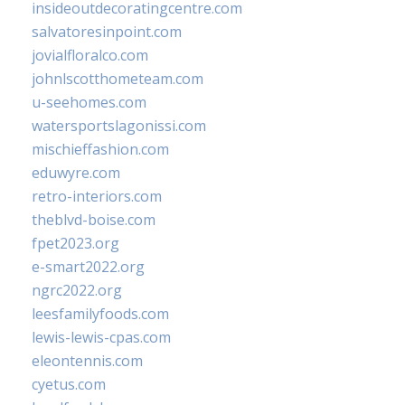
insideoutdecoratingcentre.com
salvatoresinpoint.com
jovialfloralco.com
johnlscotthometeam.com
u-seehomes.com
watersportslagonissi.com
mischieffashion.com
eduwyre.com
retro-interiors.com
theblvd-boise.com
fpet2023.org
e-smart2022.org
ngrc2022.org
leesfamilyfoods.com
lewis-lewis-cpas.com
eleontennis.com
cyetus.com