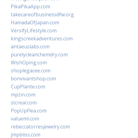
PikaPikaApp.com
takecareofbusinessdfw.org
HamadaOfJapan.com
VersifyLifestyle.com
kingscreekadventures.com
antaeuslabs.com
purelycleanchemdry.com
WishOping.com
shoplegacee.com
bonvivantshop.com
CupPlante.com
mpzin.com
stcreal.com
PopUpFlea.com
valueml.com
rebeccatorresjewelry.com
jmpbliss.com