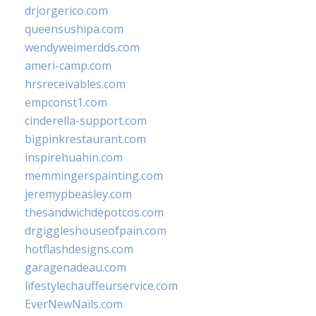
drjorgerico.com
queensushipa.com
wendyweimerdds.com
ameri-camp.com
hrsreceivables.com
empconst1.com
cinderella-support.com
bigpinkrestaurant.com
inspirehuahin.com
memmingerspainting.com
jeremypbeasley.com
thesandwichdepotcos.com
drgiggleshouseofpain.com
hotflashdesigns.com
garagenadeau.com
lifestylechauffeurservice.com
EverNewNails.com