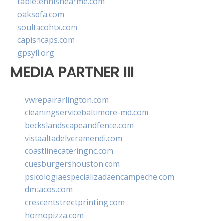
tabletennisnearme.com
oaksofa.com
soultacohtx.com
capishcaps.com
gpsyfl.org
MEDIA PARTNER III
vwrepairarlington.com
cleaningservicebaltimore-md.com
beckslandscapeandfence.com
vistaaltadelveramendi.com
coastlinecateringnc.com
cuesburgershouston.com
psicologiaespecializadaencampeche.com
dmtacos.com
crescentstreetprinting.com
hornopizza.com