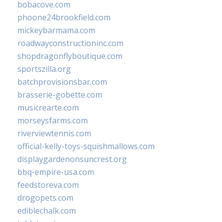
bobacove.com
phoone24brookfield.com
mickeybarmama.com
roadwayconstructioninc.com
shopdragonflyboutique.com
sportszilla.org
batchprovisionsbar.com
brasserie-gobette.com
musicrearte.com
morseysfarms.com
riverviewtennis.com
official-kelly-toys-squishmallows.com
displaygardenonsuncrest.org
bbq-empire-usa.com
feedstoreva.com
drogopets.com
ediblechalk.com