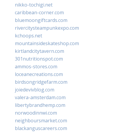
nikko-tochigi.net
caribbean-corner.com
bluemoongiftcards.com
rivercitysteampunkexpo.com
kchoops.net
mountainsideskateshop.com
kirtlandcitytavern.com
301nutritionspot.com
ammos-stores.com
loceanecreations.com
birdsongridgefarm.com
joiedevivblog.com
valera-amsterdam.com
libertybrandhemp.com
norwoodinnwi.com
neighboursmarket.com
blackanguscareers.com