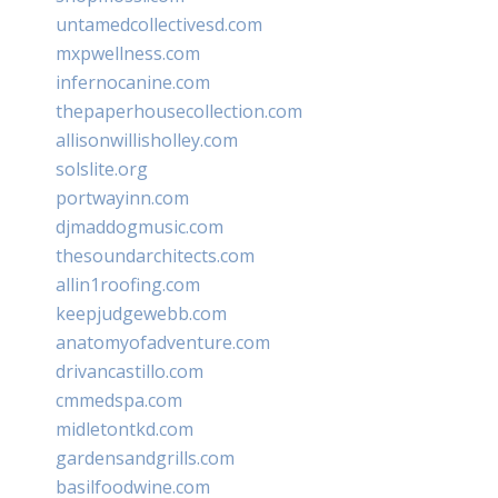
untamedcollectivesd.com
mxpwellness.com
infernocanine.com
thepaperhousecollection.com
allisonwillisholley.com
solslite.org
portwayinn.com
djmaddogmusic.com
thesoundarchitects.com
allin1roofing.com
keepjudgewebb.com
anatomyofadventure.com
drivancastillo.com
cmmedspa.com
midletontkd.com
gardensandgrills.com
basilfoodwine.com