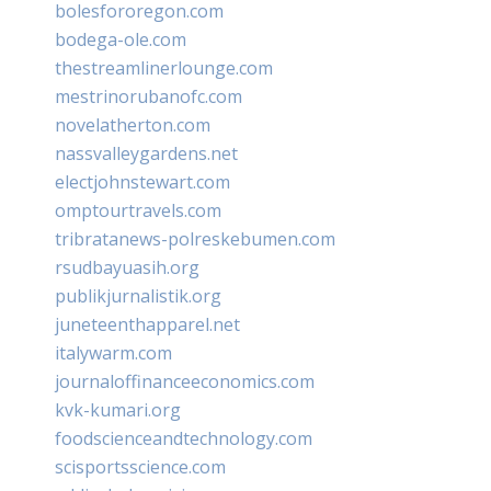
bolesfororegon.com
bodega-ole.com
thestreamlinerlounge.com
mestrinorubanofc.com
novelatherton.com
nassvalleygardens.net
electjohnstewart.com
omptourtravels.com
tribratanews-polreskebumen.com
rsudbayuasih.org
publikjurnalistik.org
juneteenthapparel.net
italywarm.com
journaloffinanceeconomics.com
kvk-kumari.org
foodscienceandtechnology.com
scisportsscience.com