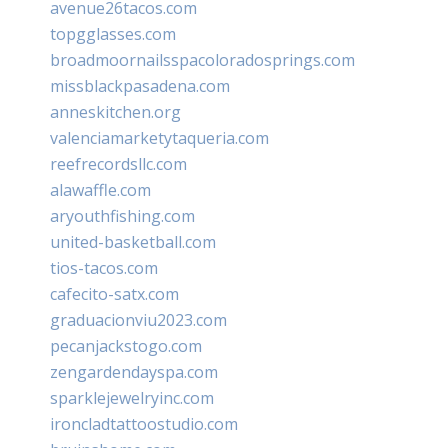
avenue26tacos.com
topgglasses.com
broadmoornailsspacoloradosprings.com
missblackpasadena.com
anneskitchen.org
valenciamarketytaqueria.com
reefrecordsllc.com
alawaffle.com
aryouthfishing.com
united-basketball.com
tios-tacos.com
cafecito-satx.com
graduacionviu2023.com
pecanjackstogo.com
zengardendayspa.com
sparklejewelryinc.com
ironcladtattoostudio.com