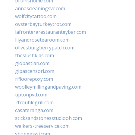
bruinshome.com
annascleaningsvc.com
wolfcitytattoo.com
oysterbayturkeytrot.com
lafronterarestauranteybar.com
lilyandrosetearoom.com
olivesburgberrypatch.com
theslushkids.com
giobastian.com
glpascensori.com
rifloorepoxy.com
woolleymillingandpaving.com
uptonpvd.com
2troublegrill.com
casateranga.com
sticksandstonesstudiooh.com
walkers-treeservice.com
shopmossi.com