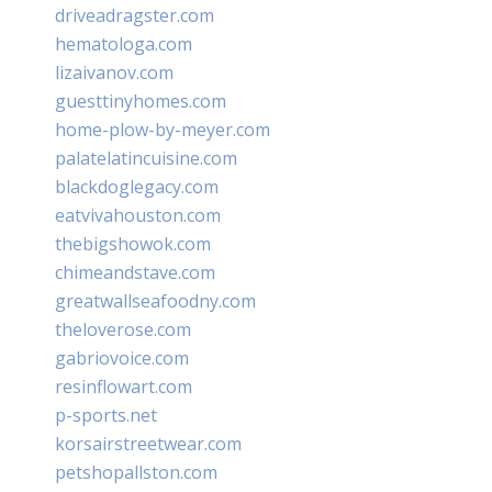
driveadragster.com
hematologa.com
lizaivanov.com
guesttinyhomes.com
home-plow-by-meyer.com
palatelatincuisine.com
blackdoglegacy.com
eatvivahouston.com
thebigshowok.com
chimeandstave.com
greatwallseafoodny.com
theloverose.com
gabriovoice.com
resinflowart.com
p-sports.net
korsairstreetwear.com
petshopallston.com