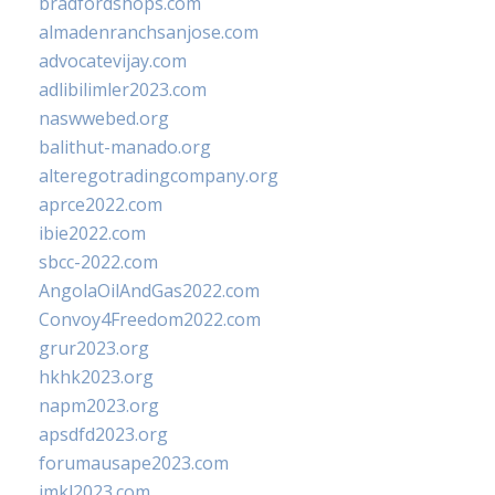
bradfordshops.com
almadenranchsanjose.com
advocatevijay.com
adlibilimler2023.com
naswwebed.org
balithut-manado.org
alteregotradingcompany.org
aprce2022.com
ibie2022.com
sbcc-2022.com
AngolaOilAndGas2022.com
Convoy4Freedom2022.com
grur2023.org
hkhk2023.org
napm2023.org
apsdfd2023.org
forumausape2023.com
imkl2023.com