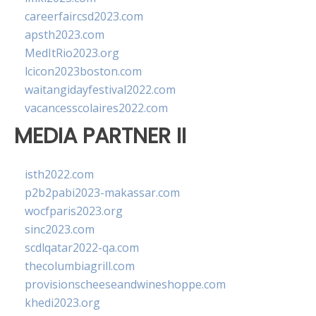
careerfaircsd2023.com
apsth2023.com
MedItRio2023.org
lcicon2023boston.com
waitangidayfestival2022.com
vacancesscolaires2022.com
MEDIA PARTNER II
isth2022.com
p2b2pabi2023-makassar.com
wocfparis2023.org
sinc2023.com
scdlqatar2022-qa.com
thecolumbiagrill.com
provisionscheeseandwineshoppe.com
khedi2023.org