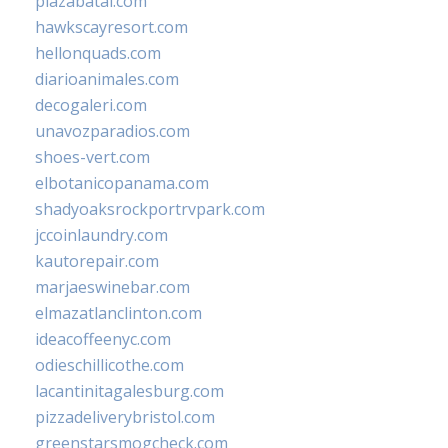
plazabatai.com
hawkscayresort.com
hellonquads.com
diarioanimales.com
decogaleri.com
unavozparadios.com
shoes-vert.com
elbotanicopanama.com
shadyoaksrockportrvpark.com
jccoinlaundry.com
kautorepair.com
marjaeswinebar.com
elmazatlanclinton.com
ideacoffeenyc.com
odieschillicothe.com
lacantinitagalesburg.com
pizzadeliverybristol.com
greenstarsmogcheck.com