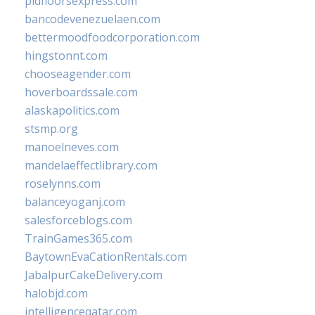
pidfloorsexpress.com
bancodevenezuelaen.com
bettermoodfoodcorporation.com
hingstonnt.com
chooseagender.com
hoverboardssale.com
alaskapolitics.com
stsmp.org
manoelneves.com
mandelaeffectlibrary.com
roselynns.com
balanceyoganj.com
salesforceblogs.com
TrainGames365.com
BaytownEvaCationRentals.com
JabalpurCakeDelivery.com
halobjd.com
intelligenceqatar.com