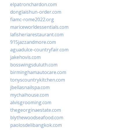
elpatronchardon.com
donglaishun-order.com
fiamc-rome2022.org
mariceworldessentials.com
lafisheriarestaurant.com
915jazzandmore.com
aguadulce-countryfair.com
jakehovis.com
bosswingsduluth.com
birminghamautocare.com
tonyscountrykitchen.com
jbellasnailspa.com
mychaihouse.com
alvisgrooming.com
thegeorginaestate.com
blythewoodseafood.com
paolosdelibangkok.com