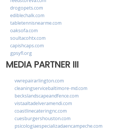
feedstoreva.com
drogopets.com
ediblechalk.com
tabletennisnearme.com
oaksofa.com
soultacohtx.com
capishcaps.com
gpsyfl.org
MEDIA PARTNER III
vwrepairarlington.com
cleaningservicebaltimore-md.com
beckslandscapeandfence.com
vistaaltadelveramendi.com
coastlinecateringnc.com
cuesburgershouston.com
psicologiaespecializadaencampeche.com