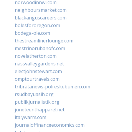
norwoodinnwi.com
neighboursmarket.com
blackanguscareers.com
bolesfororegon.com
bodega-ole.com
thestreamlinerlounge.com
mestrinorubanofc.com
novelatherton.com
nassvalleygardens.net
electjohnstewart.com
omptourtravels.com
tribratanews-polreskebumen.com
rsudbayuasih.org
publikjurnalistik.org
juneteenthapparel.net
italywarm.com
journaloffinanceeconomics.com