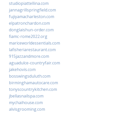
studiopiattellina.com
jannagrillspringfield.com
fujiyamacharleston.com
elpatronchardon.com
donglaishun-order.com
fiamc-rome2022.org
mariceworldessentials.com
lafisheriarestaurant.com
915jazzandmore.com
aguadulce-countryfair.com
jakehovis.com
bosswingsduluth.com
birminghamautocare.com
tonyscountrykitchen.com
jbellasnailspa.com
mychaihouse.com
alvisgrooming.com