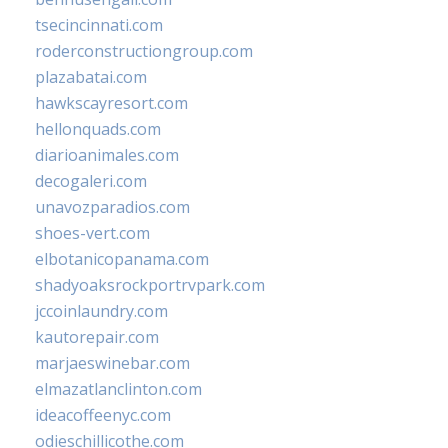
tsecincinnati.com
roderconstructiongroup.com
plazabatai.com
hawkscayresort.com
hellonquads.com
diarioanimales.com
decogaleri.com
unavozparadios.com
shoes-vert.com
elbotanicopanama.com
shadyoaksrockportrvpark.com
jccoinlaundry.com
kautorepair.com
marjaeswinebar.com
elmazatlanclinton.com
ideacoffeenyc.com
odieschillicothe.com