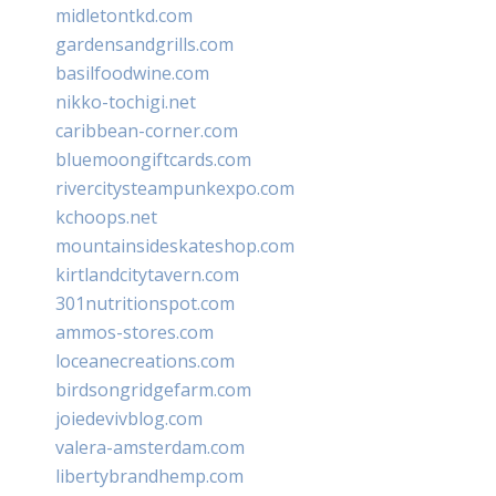
midletontkd.com
gardensandgrills.com
basilfoodwine.com
nikko-tochigi.net
caribbean-corner.com
bluemoongiftcards.com
rivercitysteampunkexpo.com
kchoops.net
mountainsideskateshop.com
kirtlandcitytavern.com
301nutritionspot.com
ammos-stores.com
loceanecreations.com
birdsongridgefarm.com
joiedevivblog.com
valera-amsterdam.com
libertybrandhemp.com