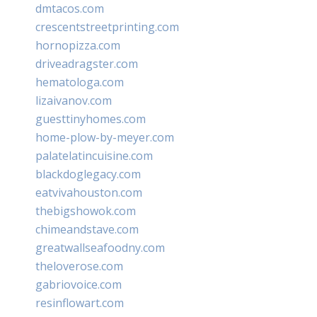
dmtacos.com
crescentstreetprinting.com
hornopizza.com
driveadragster.com
hematologa.com
lizaivanov.com
guesttinyhomes.com
home-plow-by-meyer.com
palatelatincuisine.com
blackdoglegacy.com
eatvivahouston.com
thebigshowok.com
chimeandstave.com
greatwallseafoodny.com
theloverose.com
gabriovoice.com
resinflowart.com