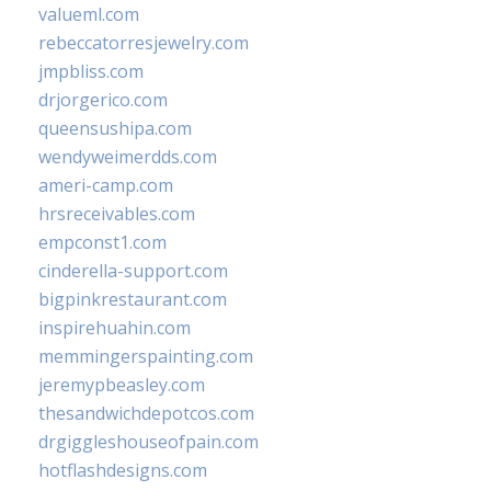
valueml.com
rebeccatorresjewelry.com
jmpbliss.com
drjorgerico.com
queensushipa.com
wendyweimerdds.com
ameri-camp.com
hrsreceivables.com
empconst1.com
cinderella-support.com
bigpinkrestaurant.com
inspirehuahin.com
memmingerspainting.com
jeremypbeasley.com
thesandwichdepotcos.com
drgiggleshouseofpain.com
hotflashdesigns.com