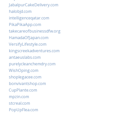
JabalpurCakeDelivery.com
halobjd.com
intelligenceqatar.com
PikaPikaApp.com
takecareofbusinessdfw.org
HamadaOfJapan.com
VersifyLifestyle.com
kingscreekadventures.com
antaeuslabs.com
purelycleanchemdry.com
WishOping.com
shoplegacee.com
bonvivantshop.com
CupPlante.com
mpzin.com
stcreal.com
PopUpFlea.com