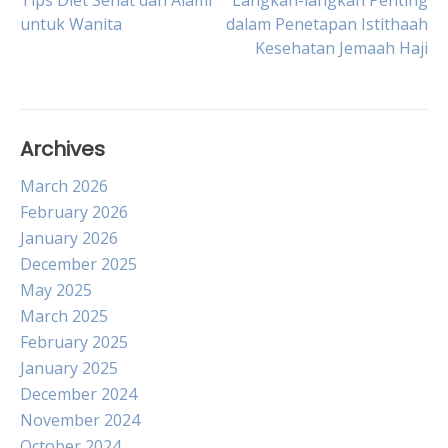
Post
Tips Diet Sehat dan Alami
Langkah-langkah Penting
untuk Wanita
dalam Penetapan Istithaah
Kesehatan Jemaah Haji
navigation
Archives
March 2026
February 2026
January 2026
December 2025
May 2025
March 2025
February 2025
January 2025
December 2024
November 2024
October 2024