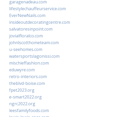
garagenadeau.com
lifestylechauffeurservice.com
EverNewNails.com
insideoutdecoratingcentre.com
salvatoresinpoint.com
jovialfloralco.com
johnlscotthometeam.com
u-seehomes.com
watersportslagonissi.com
mischieffashion.com
eduwyre.com
retro-interiors.com
theblvd-boise.com
fpet2023.org
e-smart2022.org
ngrc2022.org
leesfamilyfoods.com