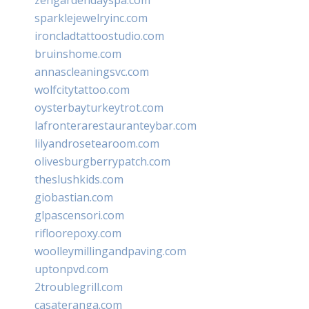
sparklejewelryinc.com
ironcladtattoostudio.com
bruinshome.com
annascleaningsvc.com
wolfcitytattoo.com
oysterbayturkeytrot.com
lafronterarestauranteybar.com
lilyandrosetearoom.com
olivesburgberrypatch.com
theslushkids.com
giobastian.com
glpascensori.com
rifloorepoxy.com
woolleymillingandpaving.com
uptonpvd.com
2troublegrill.com
casateranga.com