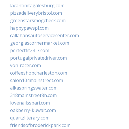
lacantinitagalesburg.com
pizzadeliverybristol.com
greenstarsmogcheck.com
happypawspl.com
callahansautoservicecenter.com
georgiascornermarket.com
perfectfit24-7.com
portugalprivatedriver.com
von-racer.com
coffeeshopcharleston.com
salon104mainstreet.com
alkaspringswater.com
318mainstreet8h.com
lovenailsspari.com
oakberry-kuwait.com
quartzliterary.com
friendsofbroderickpark.com