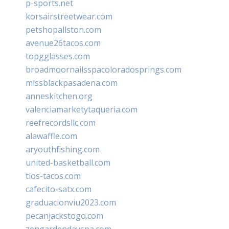
p-sports.net
korsairstreetwear.com
petshopallston.com
avenue26tacos.com
topgglasses.com
broadmoornailsspacoloradosprings.com
missblackpasadena.com
anneskitchen.org
valenciamarketytaqueria.com
reefrecordsllc.com
alawaffle.com
aryouthfishing.com
united-basketball.com
tios-tacos.com
cafecito-satx.com
graduacionviu2023.com
pecanjackstogo.com
zengardendayspa.com