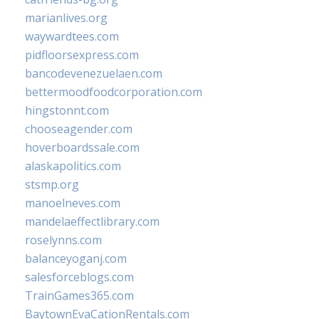
marianlives.org
waywardtees.com
pidfloorsexpress.com
bancodevenezuelaen.com
bettermoodfoodcorporation.com
hingstonnt.com
chooseagender.com
hoverboardssale.com
alaskapolitics.com
stsmp.org
manoelneves.com
mandelaeffectlibrary.com
roselynns.com
balanceyoganj.com
salesforceblogs.com
TrainGames365.com
BaytownEvaCationRentals.com