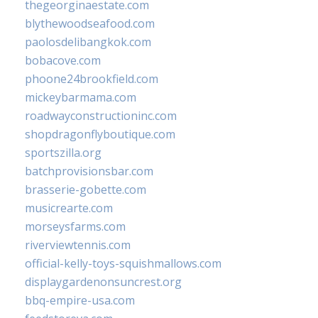
thegeorginaestate.com
blythewoodseafood.com
paolosdelibangkok.com
bobacove.com
phoone24brookfield.com
mickeybarmama.com
roadwayconstructioninc.com
shopdragonflyboutique.com
sportszilla.org
batchprovisionsbar.com
brasserie-gobette.com
musicrearte.com
morseysfarms.com
riverviewtennis.com
official-kelly-toys-squishmallows.com
displaygardenonsuncrest.org
bbq-empire-usa.com