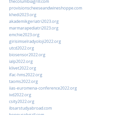
thecolumbiagrill.com
provisionscheeseandwineshoppe.com
khedi2023.org
akademikgeriatri2023.org
marmarapediatri2023.org
emchie2023.org
girisimselradyoloji2022.org
utcd2022.org
biosensor2022.org
ialp2022.org
klivet2022.org
ifac-hms2022.org
taoms2022.org
iias-euromena-conference2022.org
ivd2022.org
csity2022.org
ibsarstudyabroad.com
bennusehgall.com