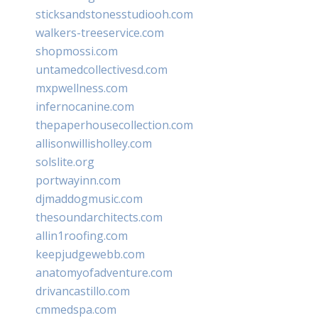
sticksandstonesstudiooh.com
walkers-treeservice.com
shopmossi.com
untamedcollectivesd.com
mxpwellness.com
infernocanine.com
thepaperhousecollection.com
allisonwillisholley.com
solslite.org
portwayinn.com
djmaddogmusic.com
thesoundarchitects.com
allin1roofing.com
keepjudgewebb.com
anatomyofadventure.com
drivancastillo.com
cmmedspa.com