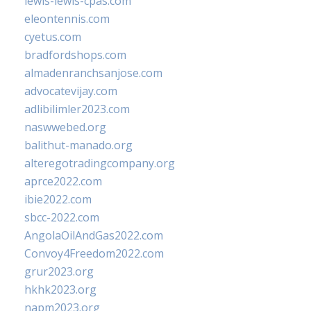
lewis-lewis-cpas.com
eleontennis.com
cyetus.com
bradfordshops.com
almadenranchsanjose.com
advocatevijay.com
adlibilimler2023.com
naswwebed.org
balithut-manado.org
alteregotradingcompany.org
aprce2022.com
ibie2022.com
sbcc-2022.com
AngolaOilAndGas2022.com
Convoy4Freedom2022.com
grur2023.org
hkhk2023.org
napm2023.org