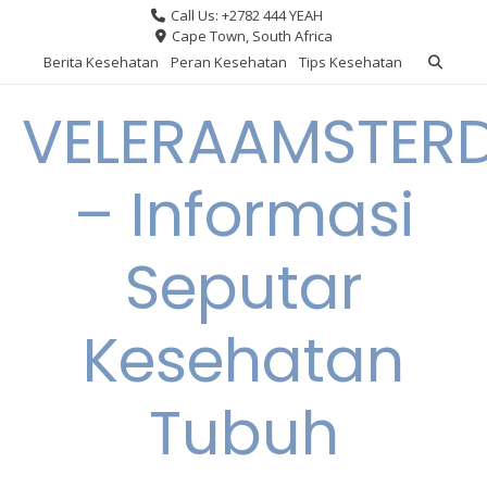
Skip
Call Us: +2782 444 YEAH
to
Cape Town, South Africa
content
Berita Kesehatan
Peran Kesehatan
Tips Kesehatan
VELERAAMSTER
– Informasi
Seputar
Kesehatan
Tubuh