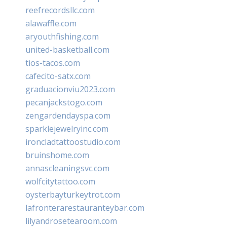
reefrecordsllc.com
alawaffle.com
aryouthfishing.com
united-basketball.com
tios-tacos.com
cafecito-satx.com
graduacionviu2023.com
pecanjackstogo.com
zengardendayspa.com
sparklejewelryinc.com
ironcladtattoostudio.com
bruinshome.com
annascleaningsvc.com
wolfcitytattoo.com
oysterbayturkeytrot.com
lafronterarestauranteybar.com
lilyandrosetearoom.com