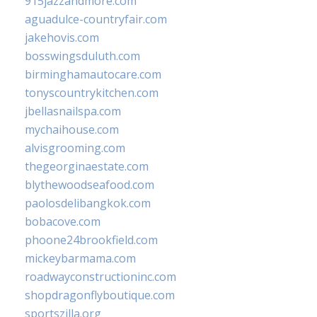
915jazzandmore.com
aguadulce-countryfair.com
jakehovis.com
bosswingsduluth.com
birminghamautocare.com
tonyscountrykitchen.com
jbellasnailspa.com
mychaihouse.com
alvisgrooming.com
thegeorginaestate.com
blythewoodseafood.com
paolosdelibangkok.com
bobacove.com
phoone24brookfield.com
mickeybarmama.com
roadwayconstructioninc.com
shopdragonflyboutique.com
sportszilla.org