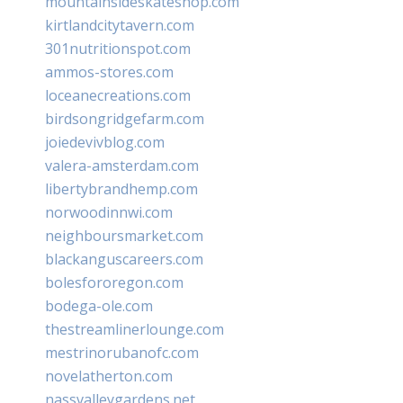
mountainsideskateshop.com
kirtlandcitytavern.com
301nutritionspot.com
ammos-stores.com
loceanecreations.com
birdsongridgefarm.com
joiedevivblog.com
valera-amsterdam.com
libertybrandhemp.com
norwoodinnwi.com
neighboursmarket.com
blackanguscareers.com
bolesfororegon.com
bodega-ole.com
thestreamlinerlounge.com
mestrinorubanofc.com
novelatherton.com
nassvalleygardens.net