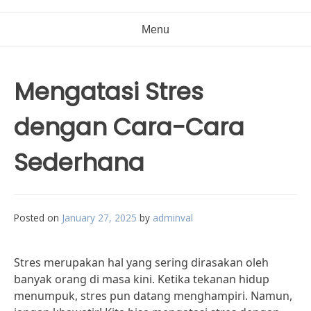
Menu
Mengatasi Stres
dengan Cara-Cara
Sederhana
Posted on
January 27, 2025
by
adminval
Stres merupakan hal yang sering dirasakan oleh
banyak orang di masa kini. Ketika tekanan hidup
menumpuk, stres pun datang menghampiri. Namun,