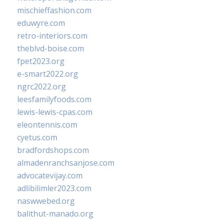
mischieffashion.com
eduwyre.com
retro-interiors.com
theblvd-boise.com
fpet2023.org
e-smart2022.org
ngrc2022.org
leesfamilyfoods.com
lewis-lewis-cpas.com
eleontennis.com
cyetus.com
bradfordshops.com
almadenranchsanjose.com
advocatevijay.com
adlibilimler2023.com
naswwebed.org
balithut-manado.org