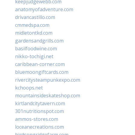
keepjudgewebb.com
anatomyofadventure.com
drivancastillo.com
cmmedspa.com
midletontkd.com
gardensandgrills.com
basilfoodwine.com
nikko-tochigi.net
caribbean-corner.com
bluemoongiftcards.com
rivercitysteampunkexpo.com
kchoops.net
mountainsideskateshop.com
kirtlandcitytavern.com
301nutritionspot.com
ammos-stores.com
loceanecreations.com
birdsongridgefarm.com