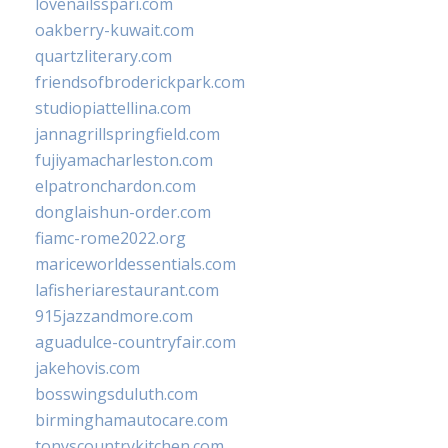
lovenailsspari.com
oakberry-kuwait.com
quartzliterary.com
friendsofbroderickpark.com
studiopiattellina.com
jannagrillspringfield.com
fujiyamacharleston.com
elpatronchardon.com
donglaishun-order.com
fiamc-rome2022.org
mariceworldessentials.com
lafisheriarestaurant.com
915jazzandmore.com
aguadulce-countryfair.com
jakehovis.com
bosswingsduluth.com
birminghamautocare.com
tonyscountrykitchen.com