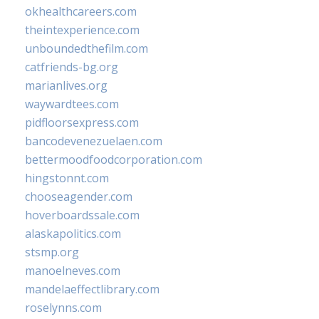
okhealthcareers.com
theintexperience.com
unboundedthefilm.com
catfriends-bg.org
marianlives.org
waywardtees.com
pidfloorsexpress.com
bancodevenezuelaen.com
bettermoodfoodcorporation.com
hingstonnt.com
chooseagender.com
hoverboardssale.com
alaskapolitics.com
stsmp.org
manoelneves.com
mandelaeffectlibrary.com
roselynns.com