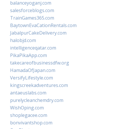
balanceyoganj.com
salesforceblogs.com
TrainGames365.com
BaytownEvaCationRentals.com
JabalpurCakeDelivery.com
halobjd.com
intelligenceqatar.com
PikaPikaApp.com
takecareofbusinessdfw.org
HamadaOfJapan.com
VersifyLifestyle.com
kingscreekadventures.com
antaeuslabs.com
purelycleanchemdry.com
WishOping.com
shoplegacee.com
bonvivantshop.com