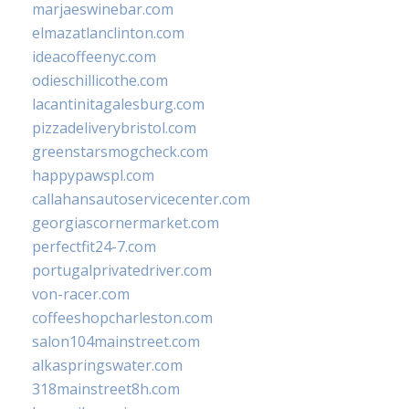
marjaeswinebar.com
elmazatlanclinton.com
ideacoffeenyc.com
odieschillicothe.com
lacantinitagalesburg.com
pizzadeliverybristol.com
greenstarsmogcheck.com
happypawspl.com
callahansautoservicecenter.com
georgiascornermarket.com
perfectfit24-7.com
portugalprivatedriver.com
von-racer.com
coffeeshopcharleston.com
salon104mainstreet.com
alkaspringswater.com
318mainstreet8h.com