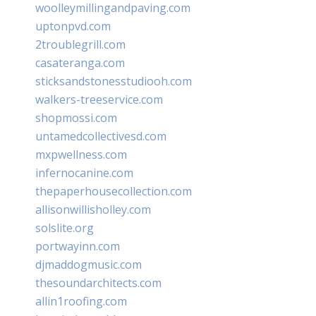
woolleymillingandpaving.com
uptonpvd.com
2troublegrill.com
casateranga.com
sticksandstonesstudiooh.com
walkers-treeservice.com
shopmossi.com
untamedcollectivesd.com
mxpwellness.com
infernocanine.com
thepaperhousecollection.com
allisonwillisholley.com
solslite.org
portwayinn.com
djmaddogmusic.com
thesoundarchitects.com
allin1roofing.com