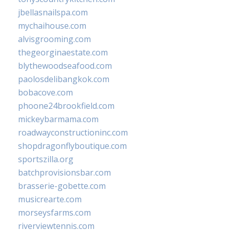
jbellasnailspa.com
mychaihouse.com
alvisgrooming.com
thegeorginaestate.com
blythewoodseafood.com
paolosdelibangkok.com
bobacove.com
phoone24brookfield.com
mickeybarmama.com
roadwayconstructioninc.com
shopdragonflyboutique.com
sportszilla.org
batchprovisionsbar.com
brasserie-gobette.com
musicrearte.com
morseysfarms.com
riverviewtennis.com