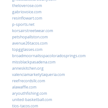
theloverose.com
gabriovoice.com
resinflowart.com
p-sports.net
korsairstreetwear.com
petshopallston.com
avenue26tacos.com
topgglasses.com
broadmoornailsspacoloradosprings.com
missblackpasadena.com
anneskitchen.org
valenciamarketytaqueria.com
reefrecordsllc.com
alawaffle.com
aryouthfishing.com
united-basketball.com
tios-tacos.com