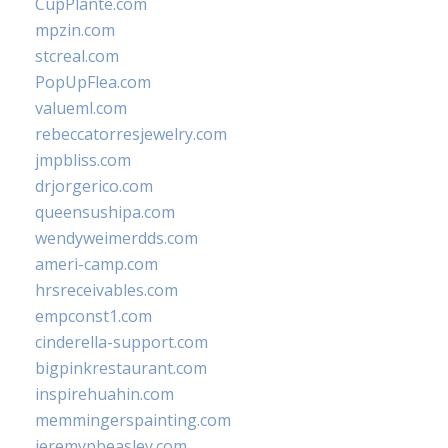
CupPlante.com
mpzin.com
stcreal.com
PopUpFlea.com
valueml.com
rebeccatorresjewelry.com
jmpbliss.com
drjorgerico.com
queensushipa.com
wendyweimerdds.com
ameri-camp.com
hrsreceivables.com
empconst1.com
cinderella-support.com
bigpinkrestaurant.com
inspirehuahin.com
memmingerspainting.com
jeremypbeasley.com