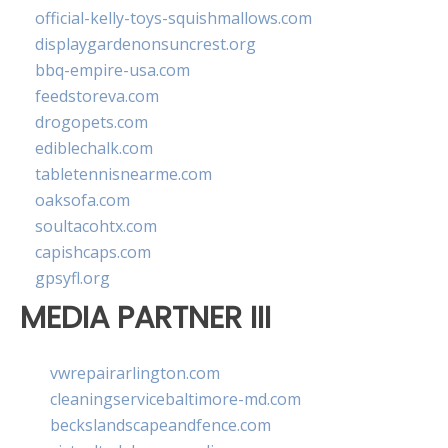
official-kelly-toys-squishmallows.com
displaygardenonsuncrest.org
bbq-empire-usa.com
feedstoreva.com
drogopets.com
ediblechalk.com
tabletennisnearme.com
oaksofa.com
soultacohtx.com
capishcaps.com
gpsyfl.org
MEDIA PARTNER III
vwrepairarlington.com
cleaningservicebaltimore-md.com
beckslandscapeandfence.com