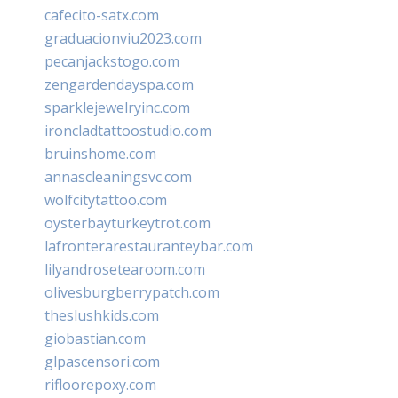
cafecito-satx.com
graduacionviu2023.com
pecanjackstogo.com
zengardendayspa.com
sparklejewelryinc.com
ironcladtattoostudio.com
bruinshome.com
annascleaningsvc.com
wolfcitytattoo.com
oysterbayturkeytrot.com
lafronterarestauranteybar.com
lilyandrosetearoom.com
olivesburgberrypatch.com
theslushkids.com
giobastian.com
glpascensori.com
rifloorepoxy.com