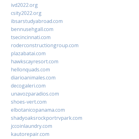
ivd2022.org
csity2022.org
ibsarstudyabroad.com
bennusehgall.com
tsecincinnati.com
roderconstructiongroup.com
plazabatai.com
hawkscayresort.com
hellonquads.com
diarioanimales.com
decogaleri.com
unavozparadios.com
shoes-vert.com
elbotanicopanama.com
shadyoaksrockportrvpark.com
jccoinlaundry.com
kautorepair.com