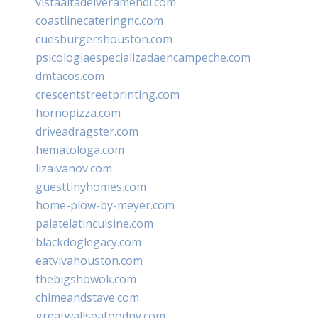
vistaaltadelveramendi.com
coastlinecateringnc.com
cuesburgershouston.com
psicologiaespecializadaencampeche.com
dmtacos.com
crescentstreetprinting.com
hornopizza.com
driveadragster.com
hematologa.com
lizaivanov.com
guesttinyhomes.com
home-plow-by-meyer.com
palatelatincuisine.com
blackdoglegacy.com
eatvivahouston.com
thebigshowok.com
chimeandstave.com
greatwallseafoodny.com