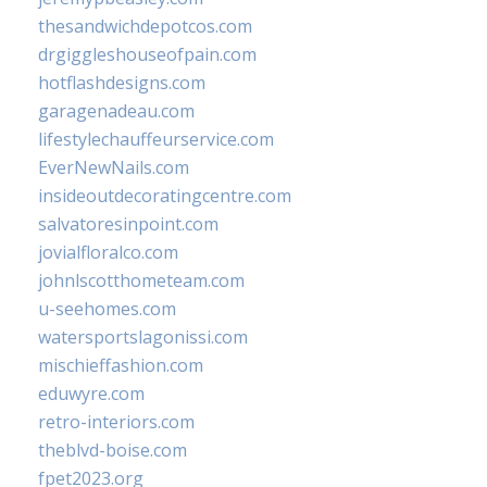
thesandwichdepotcos.com
drgiggleshouseofpain.com
hotflashdesigns.com
garagenadeau.com
lifestylechauffeurservice.com
EverNewNails.com
insideoutdecoratingcentre.com
salvatoresinpoint.com
jovialfloralco.com
johnlscotthometeam.com
u-seehomes.com
watersportslagonissi.com
mischieffashion.com
eduwyre.com
retro-interiors.com
theblvd-boise.com
fpet2023.org