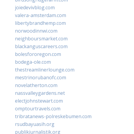
joiedevivblog.com
valera-amsterdam.com
libertybrandhemp.com
norwoodinnwi.com
neighboursmarket.com
blackanguscareers.com
bolesfororegon.com
bodega-ole.com
thestreamlinerlounge.com
mestrinorubanofc.com
novelatherton.com
nassvalleygardens.net
electjohnstewart.com
omptourtravels.com
tribratanews-polreskebumen.com
rsudbayuasih.org
publikjurnalistik.org