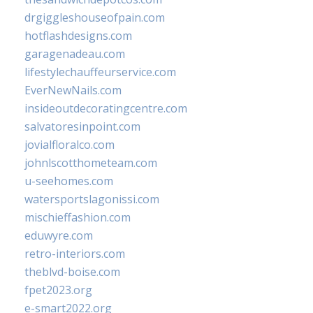
drgiggleshouseofpain.com
hotflashdesigns.com
garagenadeau.com
lifestylechauffeurservice.com
EverNewNails.com
insideoutdecoratingcentre.com
salvatoresinpoint.com
jovialfloralco.com
johnlscotthometeam.com
u-seehomes.com
watersportslagonissi.com
mischieffashion.com
eduwyre.com
retro-interiors.com
theblvd-boise.com
fpet2023.org
e-smart2022.org