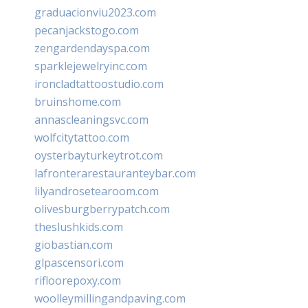
graduacionviu2023.com
pecanjackstogo.com
zengardendayspa.com
sparklejewelryinc.com
ironcladtattoostudio.com
bruinshome.com
annascleaningsvc.com
wolfcitytattoo.com
oysterbayturkeytrot.com
lafronterarestauranteybar.com
lilyandrosetearoom.com
olivesburgberrypatch.com
theslushkids.com
giobastian.com
glpascensori.com
rifloorepoxy.com
woolleymillingandpaving.com