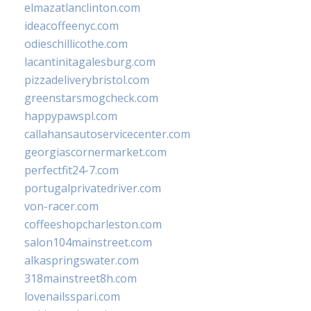
elmazatlanclinton.com
ideacoffeenyc.com
odieschillicothe.com
lacantinitagalesburg.com
pizzadeliverybristol.com
greenstarsmogcheck.com
happypawspl.com
callahansautoservicecenter.com
georgiascornermarket.com
perfectfit24-7.com
portugalprivatedriver.com
von-racer.com
coffeeshopcharleston.com
salon104mainstreet.com
alkaspringswater.com
318mainstreet8h.com
lovenailsspari.com