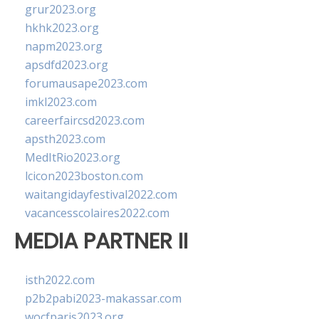
grur2023.org
hkhk2023.org
napm2023.org
apsdfd2023.org
forumausape2023.com
imkl2023.com
careerfaircsd2023.com
apsth2023.com
MedItRio2023.org
lcicon2023boston.com
waitangidayfestival2022.com
vacancesscolaires2022.com
MEDIA PARTNER II
isth2022.com
p2b2pabi2023-makassar.com
wocfparis2023.org