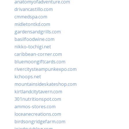
anatomyofadventure.com
drivancastillo.com
cmmedspa.com
midletontkd.com
gardensandgrills.com
basilfoodwine.com
nikko-tochigi.net
caribbean-corner.com
bluemoongiftcards.com
rivercitysteampunkexpo.com
kchoops.net
mountainsideskateshop.com
kirtlandcitytavern.com
301nutritionspot.com
ammos-stores.com
loceanecreations.com
birdsongridgefarm.com
joiedevivblog.com