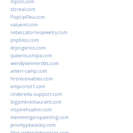
mpzin.com
stcreal.com
PopUpFlea.com
valueml.com
rebeccatorresjewelry.com
jmpbliss.com
drjorgerico.com
queensushipa.com
wendyweimerdds.com
ameri-camp.com
hrsreceivables.com
empconst1.com
cinderella-support.com
bigpinkrestaurant.com
inspirehuahin.com
memmingerspainting.com
jeremypbeasley.com
thesandwichdepotcos.com