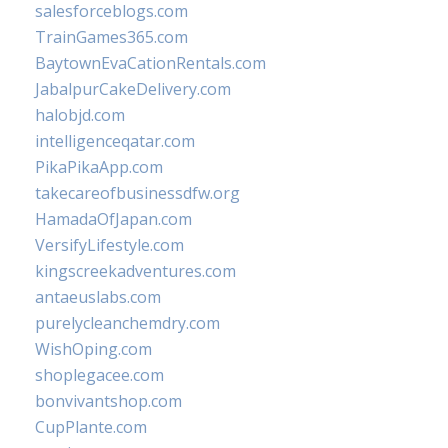
salesforceblogs.com
TrainGames365.com
BaytownEvaCationRentals.com
JabalpurCakeDelivery.com
halobjd.com
intelligenceqatar.com
PikaPikaApp.com
takecareofbusinessdfw.org
HamadaOfJapan.com
VersifyLifestyle.com
kingscreekadventures.com
antaeuslabs.com
purelycleanchemdry.com
WishOping.com
shoplegacee.com
bonvivantshop.com
CupPlante.com