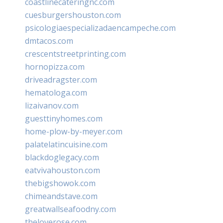
coastlinecateringnc.com
cuesburgershouston.com
psicologiaespecializadaencampeche.com
dmtacos.com
crescentstreetprinting.com
hornopizza.com
driveadragster.com
hematologa.com
lizaivanov.com
guesttinyhomes.com
home-plow-by-meyer.com
palatelatincuisine.com
blackdoglegacy.com
eatvivahouston.com
thebigshowok.com
chimeandstave.com
greatwallseafoodny.com
theloverose.com