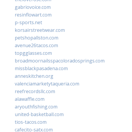
gabriovoice.com
resinflowart.com
p-sports.net
korsairstreetwear.com
petshopallston.com
avenue26tacos.com
topgglasses.com
broadmoornailsspacoloradosprings.com
missblackpasadena.com
anneskitchen.org
valenciamarketytaqueria.com
reefrecordsllc.com
alawaffle.com
aryouthfishing.com
united-basketball.com
tios-tacos.com
cafecito-satx.com