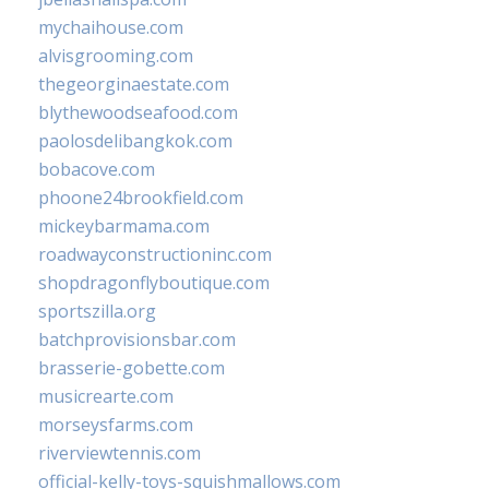
mychaihouse.com
alvisgrooming.com
thegeorginaestate.com
blythewoodseafood.com
paolosdelibangkok.com
bobacove.com
phoone24brookfield.com
mickeybarmama.com
roadwayconstructioninc.com
shopdragonflyboutique.com
sportszilla.org
batchprovisionsbar.com
brasserie-gobette.com
musicrearte.com
morseysfarms.com
riverviewtennis.com
official-kelly-toys-squishmallows.com