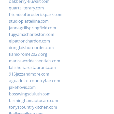
oakberry-kuwait.com
quartzliterary.com
friendsofbroderickpark.com
studiopiattellina.com
jannagrillspringfield.com
fujiyamacharleston.com
elpatronchardon.com
donglaishun-order.com
fiamc-rome2022.org
mariceworldessentials.com
lafisheriarestaurant.com
915jazzandmore.com
aguadulce-countryfair.com
jakehovis.com
bosswingsduluth.com
birminghamautocare.com
tonyscountrykitchen.com
jbellasnailspa.com