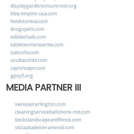
displaygardenonsuncrest.org
bbq-empire-usa.com
feedstoreva.com
drogopets.com
ediblechalk.com
tabletennisnearme.com
oaksofa.com
soultacohtx.com
capishcaps.com
gpsyfl.org
MEDIA PARTNER III
vwrepairarlington.com
cleaningservicebaltimore-md.com
beckslandscapeandfence.com
vistaaltadelveramendi.com