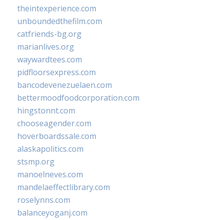
theintexperience.com
unboundedthefilm.com
catfriends-bg.org
marianlives.org
waywardtees.com
pidfloorsexpress.com
bancodevenezuelaen.com
bettermoodfoodcorporation.com
hingstonnt.com
chooseagender.com
hoverboardssale.com
alaskapolitics.com
stsmp.org
manoelneves.com
mandelaeffectlibrary.com
roselynns.com
balanceyoganj.com