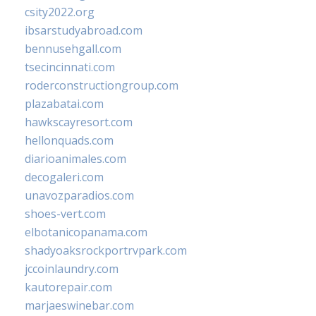
csity2022.org
ibsarstudyabroad.com
bennusehgall.com
tsecincinnati.com
roderconstructiongroup.com
plazabatai.com
hawkscayresort.com
hellonquads.com
diarioanimales.com
decogaleri.com
unavozparadios.com
shoes-vert.com
elbotanicopanama.com
shadyoaksrockportrvpark.com
jccoinlaundry.com
kautorepair.com
marjaeswinebar.com