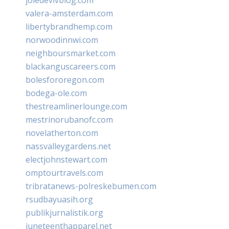
valera-amsterdam.com
libertybrandhemp.com
norwoodinnwi.com
neighboursmarket.com
blackanguscareers.com
bolesfororegon.com
bodega-ole.com
thestreamlinerlounge.com
mestrinorubanofc.com
novelatherton.com
nassvalleygardens.net
electjohnstewart.com
omptourtravels.com
tribratanews-polreskebumen.com
rsudbayuasih.org
publikjurnalistik.org
juneteenthapparel.net