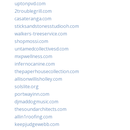
uptonpvd.com
2troublegrill.com
casateranga.com
sticksandstonesstudiooh.com
walkers-treeservice.com
shopmossi.com
untamedcollectivesd.com
mxpwellness.com
infernocanine.com
thepaperhousecollection.com
allisonwillisholley.com
solslite.org
portwayinn.com
djmaddogmusic.com
thesoundarchitects.com
allin1roofing.com
keepjudgewebb.com