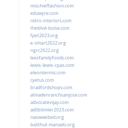
mischieffashion.com
eduwyre.com
retro-interiors.com
theblvd-boise.com
fpet2023.org
e-smart2022.org
ngrc2022.org
leesfamilyfoods.com
lewis-lewis-cpas.com
eleontennis.com
cyetus.com
bradfordshops.com
almadenranchsanjose.com
advocatevijay.com
adlibilimler2023.com
naswwebed.org
balithut-manado.org