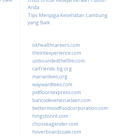
Usus Untuk Kesejahteraan Tubuh
Anda
Tips Menjaga Kesehatan Lambung
yang Baik
okhealthcareers.com
theintexperience.com
unboundedthefilm.com
catfriends-bg.org
marianlives.org
waywardtees.com
pidfloorsexpress.com
bancodevenezuelaen.com
bettermoodfoodcorporation.com
hingstonnt.com
chooseagender.com
hoverboardssale.com