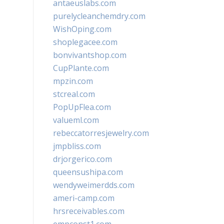
antaeuslabs.com
purelycleanchemdry.com
WishOping.com
shoplegacee.com
bonvivantshop.com
CupPlante.com
mpzin.com
stcreal.com
PopUpFlea.com
valueml.com
rebeccatorresjewelry.com
jmpbliss.com
drjorgerico.com
queensushipa.com
wendyweimerdds.com
ameri-camp.com
hrsreceivables.com