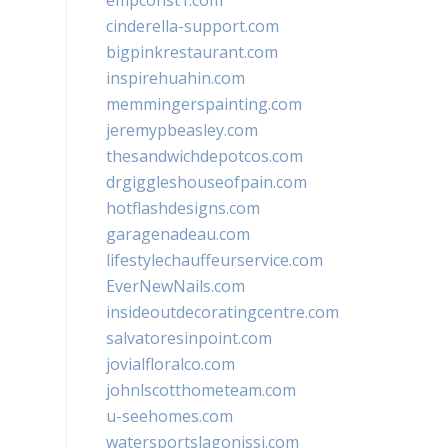
empconst1.com
cinderella-support.com
bigpinkrestaurant.com
inspirehuahin.com
memmingerspainting.com
jeremypbeasley.com
thesandwichdepotcos.com
drgiggleshouseofpain.com
hotflashdesigns.com
garagenadeau.com
lifestylechauffeurservice.com
EverNewNails.com
insideoutdecoratingcentre.com
salvatoresinpoint.com
jovialfloralco.com
johnlscotthometeam.com
u-seehomes.com
watersportslagonissi.com