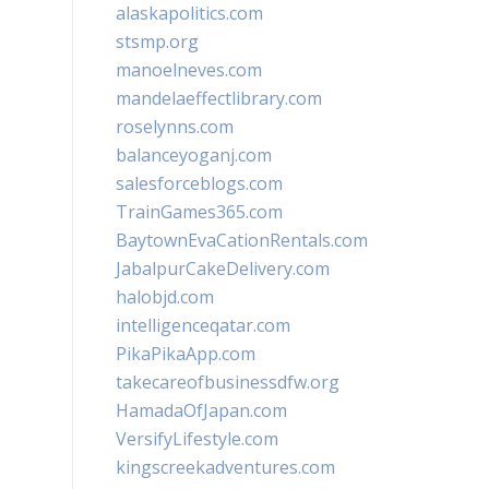
alaskapolitics.com
stsmp.org
manoelneves.com
mandelaeffectlibrary.com
roselynns.com
balanceyoganj.com
salesforceblogs.com
TrainGames365.com
BaytownEvaCationRentals.com
JabalpurCakeDelivery.com
halobjd.com
intelligenceqatar.com
PikaPikaApp.com
takecareofbusinessdfw.org
HamadaOfJapan.com
VersifyLifestyle.com
kingscreekadventures.com