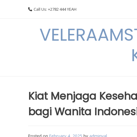
Skip
Call Us: +2782 444 YEAH
to
content
VELERAAMST
Kiat Menjaga Keseha
bagi Wanita Indones
Posted on
February 4, 2025
by
adminval