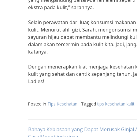
yang mengandung bahan-bahan alami seperti 
ekstra pada kulit,” sarannya.
Selain perawatan dari luar, konsumsi makana
kulit. Menurut ahli gizi, Sarah, mengonsumsi
sayuran hijau dapat membantu melindungi kulit 
dalam akan tercermin pada kulit kita. Jadi, j
katanya.
Dengan menerapkan kiat menjaga kesehatan kul
kulit yang sehat dan cantik sepanjang tahun. Ja
Ladies!
Posted in
Tips Kesehatan
Tagged
tips kesehatan kulit
Post
Bahaya Kebiasaan yang Dapat Merusak Ginjal 
Cara Menghindarinya