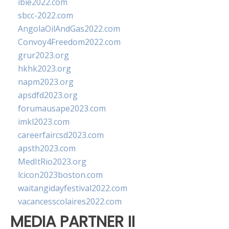
ibie2022.com
sbcc-2022.com
AngolaOilAndGas2022.com
Convoy4Freedom2022.com
grur2023.org
hkhk2023.org
napm2023.org
apsdfd2023.org
forumausape2023.com
imkl2023.com
careerfaircsd2023.com
apsth2023.com
MedItRio2023.org
lcicon2023boston.com
waitangidayfestival2022.com
vacancesscolaires2022.com
MEDIA PARTNER II