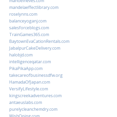
manoelneves.com
mandelaeffectlibrary.com
roselynns.com
balanceyoganj.com
salesforceblogs.com
TrainGames365.com
BaytownEvaCationRentals.com
JabalpurCakeDelivery.com
halobjd.com
intelligenceqatar.com
PikaPikaApp.com
takecareofbusinessdfw.org
HamadaOfJapan.com
VersifyLifestyle.com
kingscreekadventures.com
antaeuslabs.com
purelycleanchemdry.com
WishOping.com