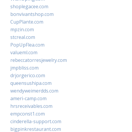
shoplegacee.com
bonvivantshop.com
CupPlante.com
mpzin.com
stcreal.com
PopUpFlea.com
valueml.com
rebeccatorresjewelry.com
jmpbliss.com
drjorgerico.com
queensushipa.com
wendyweimerdds.com
ameri-camp.com
hrsreceivables.com
empconst1.com
cinderella-support.com
bigpinkrestaurant.com