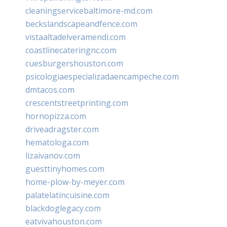
cleaningservicebaltimore-md.com
beckslandscapeandfence.com
vistaaltadelveramendi.com
coastlinecateringnc.com
cuesburgershouston.com
psicologiaespecializadaencampeche.com
dmtacos.com
crescentstreetprinting.com
hornopizza.com
driveadragster.com
hematologa.com
lizaivanov.com
guesttinyhomes.com
home-plow-by-meyer.com
palatelatincuisine.com
blackdoglegacy.com
eatvivahouston.com