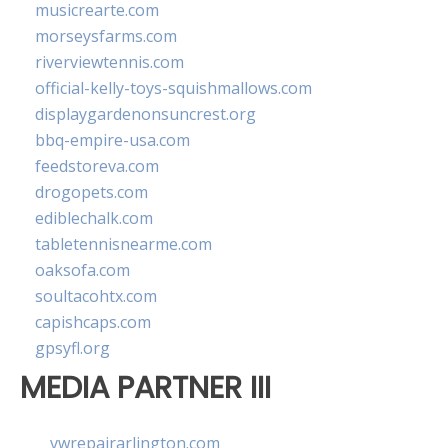
musicrearte.com
morseysfarms.com
riverviewtennis.com
official-kelly-toys-squishmallows.com
displaygardenonsuncrest.org
bbq-empire-usa.com
feedstoreva.com
drogopets.com
ediblechalk.com
tabletennisnearme.com
oaksofa.com
soultacohtx.com
capishcaps.com
gpsyfl.org
MEDIA PARTNER III
vwrepairarlington.com