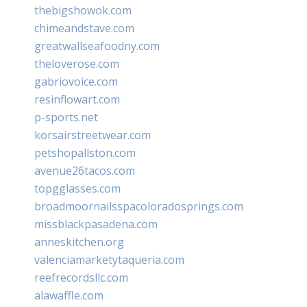
thebigshowok.com
chimeandstave.com
greatwallseafoodny.com
theloverose.com
gabriovoice.com
resinflowart.com
p-sports.net
korsairstreetwear.com
petshopallston.com
avenue26tacos.com
topgglasses.com
broadmoornailsspacoloradosprings.com
missblackpasadena.com
anneskitchen.org
valenciamarketytaqueria.com
reefrecordsllc.com
alawaffle.com