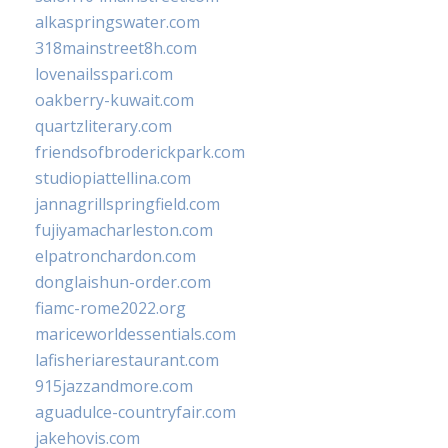
alkaspringswater.com
318mainstreet8h.com
lovenailsspari.com
oakberry-kuwait.com
quartzliterary.com
friendsofbroderickpark.com
studiopiattellina.com
jannagrillspringfield.com
fujiyamacharleston.com
elpatronchardon.com
donglaishun-order.com
fiamc-rome2022.org
mariceworldessentials.com
lafisheriarestaurant.com
915jazzandmore.com
aguadulce-countryfair.com
jakehovis.com