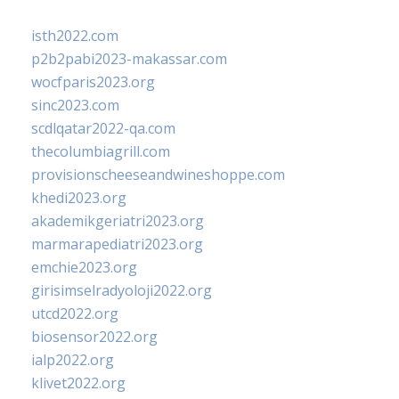
isth2022.com
p2b2pabi2023-makassar.com
wocfparis2023.org
sinc2023.com
scdlqatar2022-qa.com
thecolumbiagrill.com
provisionscheeseandwineshoppe.com
khedi2023.org
akademikgeriatri2023.org
marmarapediatri2023.org
emchie2023.org
girisimselradyoloji2022.org
utcd2022.org
biosensor2022.org
ialp2022.org
klivet2022.org