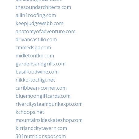
thesoundarchitects.com
allin1roofing.com
keepjudgewebb.com
anatomyofadventure.com
drivancastillo.com
cmmedspa.com
midletontkd.com
gardensandgrills.com
basilfoodwine.com
nikko-tochigi.net
caribbean-corner.com
bluemoongiftcards.com
rivercitysteampunkexpo.com
kchoops.net
mountainsideskateshop.com
kirtlandcitytavern.com
301nutritionspot.com