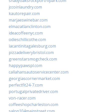
shadyoaksrockportrvpark.com
jccoinlaundry.com
kautorepair.com
marjaeswinebar.com
elmazatlanclinton.com
ideacoffeenyc.com
odieschillicothe.com
lacantinitagalesburg.com
pizzadeliverybristol.com
greenstarsmogcheck.com
happypawspl.com
callahansautoservicecenter.com
georgiascornermarket.com
perfectfit24-7.com
portugalprivatedriver.com
von-racer.com
coffeeshopcharleston.com
salon104mainstreet.com