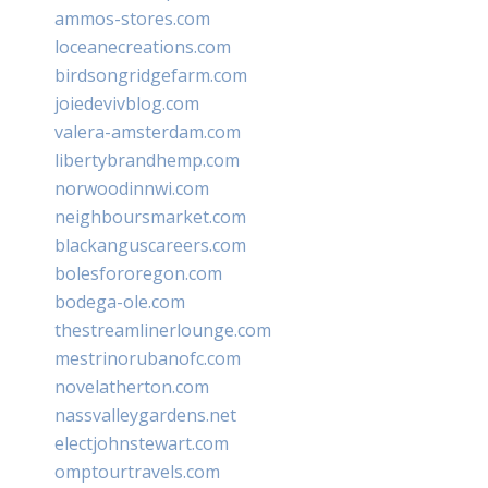
ammos-stores.com
loceanecreations.com
birdsongridgefarm.com
joiedevivblog.com
valera-amsterdam.com
libertybrandhemp.com
norwoodinnwi.com
neighboursmarket.com
blackanguscareers.com
bolesfororegon.com
bodega-ole.com
thestreamlinerlounge.com
mestrinorubanofc.com
novelatherton.com
nassvalleygardens.net
electjohnstewart.com
omptourtravels.com