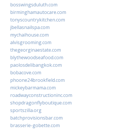
bosswingsduluth.com
birminghamautocare.com
tonyscountrykitchen.com
jbellasnailspa.com
mychaihouse.com
alvisgrooming.com
thegeorginaestate.com
blythewoodseafood.com
paolosdelibangkok.com
bobacove.com
phoone24brookfield.com
mickeybarmama.com
roadwayconstructioninc.com
shopdragonflyboutique.com
sportszilla.org
batchprovisionsbar.com
brasserie-gobette.com