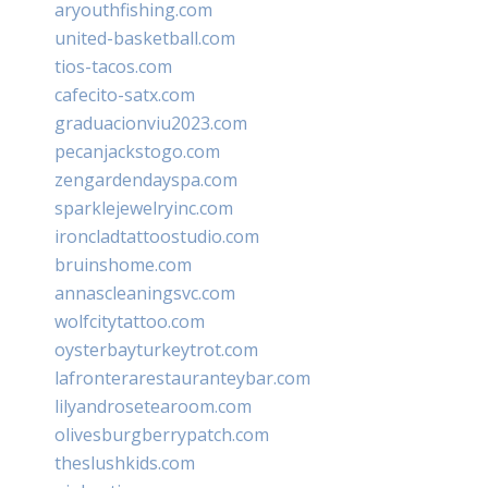
aryouthfishing.com
united-basketball.com
tios-tacos.com
cafecito-satx.com
graduacionviu2023.com
pecanjackstogo.com
zengardendayspa.com
sparklejewelryinc.com
ironcladtattoostudio.com
bruinshome.com
annascleaningsvc.com
wolfcitytattoo.com
oysterbayturkeytrot.com
lafronterarestauranteybar.com
lilyandrosetearoom.com
olivesburgberrypatch.com
theslushkids.com