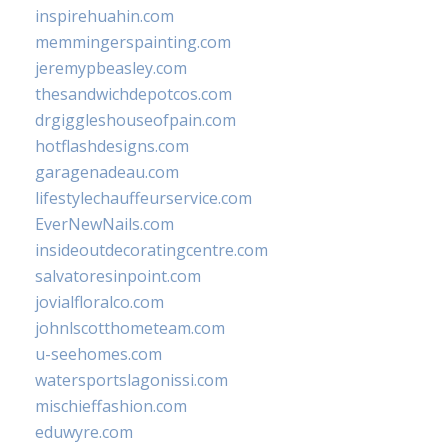
inspirehuahin.com
memmingerspainting.com
jeremypbeasley.com
thesandwichdepotcos.com
drgiggleshouseofpain.com
hotflashdesigns.com
garagenadeau.com
lifestylechauffeurservice.com
EverNewNails.com
insideoutdecoratingcentre.com
salvatoresinpoint.com
jovialfloralco.com
johnlscotthometeam.com
u-seehomes.com
watersportslagonissi.com
mischieffashion.com
eduwyre.com