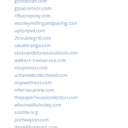
giobastian.com
glpascensori.com
rifloorepoxy.com
woolleymillingandpaving.com
uptonpvd.com
2troublegrill.com
casateranga.com
sticksandstonesstudiooh.com
walkers-treeservice.com
shopmossi.com
untamedcollectivesd.com
mxpwellness.com
infernocanine.com
thepaperhousecollection.com
allisonwillisholley.com
solslite.org
portwayinn.com
djmaddogmusic.com