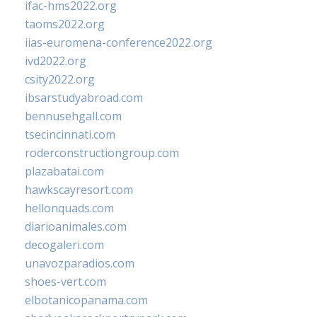
ifac-hms2022.org
taoms2022.org
iias-euromena-conference2022.org
ivd2022.org
csity2022.org
ibsarstudyabroad.com
bennusehgall.com
tsecincinnati.com
roderconstructiongroup.com
plazabatai.com
hawkscayresort.com
hellonquads.com
diarioanimales.com
decogaleri.com
unavozparadios.com
shoes-vert.com
elbotanicopanama.com