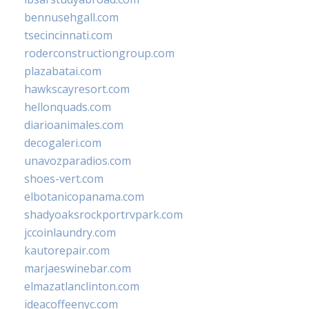
bennusehgall.com
tsecincinnati.com
roderconstructiongroup.com
plazabatai.com
hawkscayresort.com
hellonquads.com
diarioanimales.com
decogaleri.com
unavozparadios.com
shoes-vert.com
elbotanicopanama.com
shadyoaksrockportrvpark.com
jccoinlaundry.com
kautorepair.com
marjaeswinebar.com
elmazatlanclinton.com
ideacoffeenyc.com