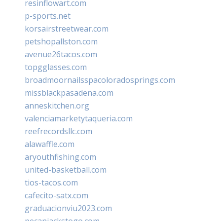
resinflowart.com
p-sports.net
korsairstreetwear.com
petshopallston.com
avenue26tacos.com
topgglasses.com
broadmoornailsspacoloradosprings.com
missblackpasadena.com
anneskitchen.org
valenciamarketytaqueria.com
reefrecordsllc.com
alawaffle.com
aryouthfishing.com
united-basketball.com
tios-tacos.com
cafecito-satx.com
graduacionviu2023.com
pecanjackstogo.com