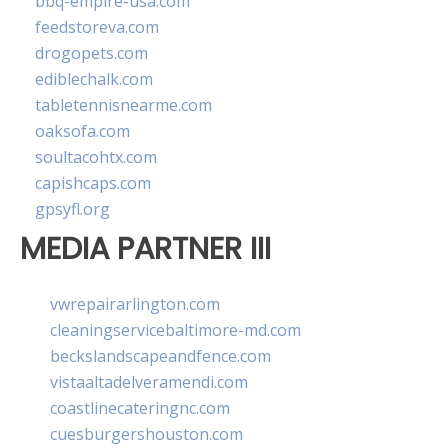
bbq-empire-usa.com
feedstoreva.com
drogopets.com
ediblechalk.com
tabletennisnearme.com
oaksofa.com
soultacohtx.com
capishcaps.com
gpsyfl.org
MEDIA PARTNER III
vwrepairarlington.com
cleaningservicebaltimore-md.com
beckslandscapeandfence.com
vistaaltadelveramendi.com
coastlinecateringnc.com
cuesburgershouston.com