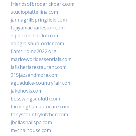
friendsofbroderickpark.com
studiopiattellina.com
jannagrillspringfield.com
fujiyamacharleston.com
elpatronchardon.com
donglaishun-order.com
fiamc-rome2022.org
mariceworldessentials.com
lafisheriarestaurant.com
915jazzandmore.com
aguadulce-countryfair.com
jakehovis.com
bosswingsduluth.com
birminghamautocare.com
tonyscountrykitchen.com
jbellasnailspa.com
mychaihouse.com