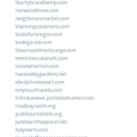
libertybrandhemp.com
norwoodinnwi.com
neighboursmarket.com
blackanguscareers.com
bolesfororegon.com
bodega-ole.com
thestreamlinerlounge.com
mestrinorubanofc.com
novelatherton.com
nassvalleygardens.net
electjohnstewart.com
omptourtravels.com
tribratanews-polreskebumen.com
rsudbayuasih.org
publikjurnalistik.org
juneteenthapparel.net
italywarm.com