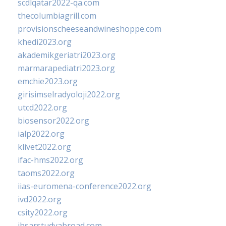
scdlqatar2022-qa.com
thecolumbiagrill.com
provisionscheeseandwineshoppe.com
khedi2023.org
akademikgeriatri2023.org
marmarapediatri2023.org
emchie2023.org
girisimselradyoloji2022.org
utcd2022.org
biosensor2022.org
ialp2022.org
klivet2022.org
ifac-hms2022.org
taoms2022.org
iias-euromena-conference2022.org
ivd2022.org
csity2022.org
ibsarstudyabroad.com