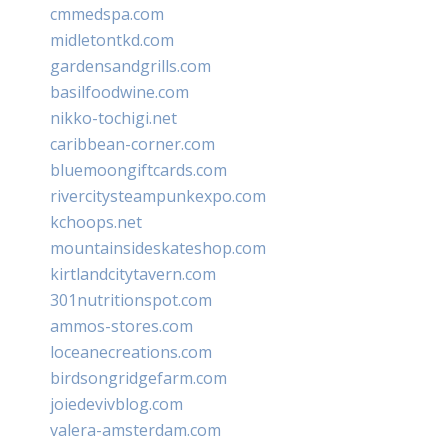
cmmedspa.com
midletontkd.com
gardensandgrills.com
basilfoodwine.com
nikko-tochigi.net
caribbean-corner.com
bluemoongiftcards.com
rivercitysteampunkexpo.com
kchoops.net
mountainsideskateshop.com
kirtlandcitytavern.com
301nutritionspot.com
ammos-stores.com
loceanecreations.com
birdsongridgefarm.com
joiedevivblog.com
valera-amsterdam.com