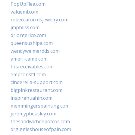
PopUpFlea.com
valueml.com
rebeccatorresjewelry.com
jmpbliss.com
drjorgerico.com
queensushipa.com
wendyweimerdds.com
ameri-camp.com
hrsreceivables.com
empconst1.com
cinderella-support.com
bigpinkrestaurant.com
inspirehuahin.com
memmingerspainting.com
jeremypbeasley.com
thesandwichdepotcos.com
drgiggleshouseofpain.com