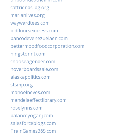
catfriends-bg.org
marianlives.org
waywardtees.com
pidfloorsexpress.com
bancodevenezuelaen.com
bettermoodfoodcorporation.com
hingstonnt.com
chooseagender.com
hoverboardssale.com
alaskapolitics.com
stsmp.org
manoelneves.com
mandelaeffectlibrary.com
roselynns.com
balanceyoganj.com
salesforceblogs.com
TrainGames365.com