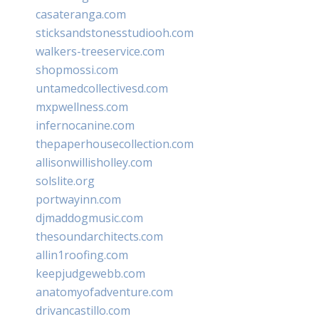
casateranga.com
sticksandstonesstudiooh.com
walkers-treeservice.com
shopmossi.com
untamedcollectivesd.com
mxpwellness.com
infernocanine.com
thepaperhousecollection.com
allisonwillisholley.com
solslite.org
portwayinn.com
djmaddogmusic.com
thesoundarchitects.com
allin1roofing.com
keepjudgewebb.com
anatomyofadventure.com
drivancastillo.com