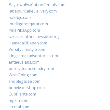
BaytownEvaCationRentals.com
JabalpurCakeDelivery.com
halobjd.com
intelligenceqatar.com
PikaPikaApp.com
takecareofbusinessdfw.org
HamadaOfJapan.com
VersifyLifestyle.com
kingscreekadventures.com
antaeuslabs.com
purelycleanchemdry.com
WishOping.com
shoplegacee.com
bonvivantshop.com
CupPlante.com
mpzin.com
stcreal.com