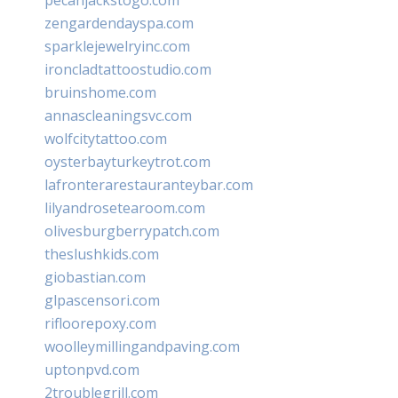
zengardendayspa.com
sparklejewelryinc.com
ironcladtattoostudio.com
bruinshome.com
annascleaningsvc.com
wolfcitytattoo.com
oysterbayturkeytrot.com
lafronterarestauranteybar.com
lilyandrosetearoom.com
olivesburgberrypatch.com
theslushkids.com
giobastian.com
glpascensori.com
rifloorepoxy.com
woolleymillingandpaving.com
uptonpvd.com
2troublegrill.com