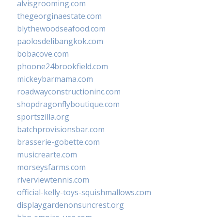
alvisgrooming.com
thegeorginaestate.com
blythewoodseafood.com
paolosdelibangkok.com
bobacove.com
phoone24brookfield.com
mickeybarmama.com
roadwayconstructioninc.com
shopdragonflyboutique.com
sportszilla.org
batchprovisionsbar.com
brasserie-gobette.com
musicrearte.com
morseysfarms.com
riverviewtennis.com
official-kelly-toys-squishmallows.com
displaygardenonsuncrest.org