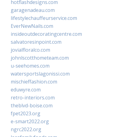
hotflashdesigns.com
garagenadeau.com
lifestylechauffeurservice.com
EverNewNails.com
insideoutdecoratingcentre.com
salvatoresinpoint.com
jovialfloralco.com
johnlscotthometeam.com
u-seehomes.com
watersportslagonissi.com
mischieffashion.com
eduwyre.com
retro-interiors.com
theblvd-boise.com
fpet2023.org
e-smart2022.org
ngrc2022.org