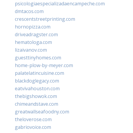
psicologiaespecializadaencampeche.com
dmtacos.com
crescentstreetprinting.com
hornopizza.com
driveadragster.com
hematologa.com
lizaivanov.com
guesttinyhomes.com
home-plow-by-meyer.com
palatelatincuisine.com
blackdoglegacy.com
eatvivahouston.com
thebigshowok.com
chimeandstave.com
greatwallseafoodny.com
theloverose.com
gabriovoice.com