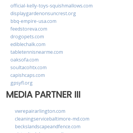
official-kelly-toys-squishmallows.com
displaygardenonsuncrest.org
bbq-empire-usa.com
feedstoreva.com
drogopets.com
ediblechalk.com
tabletennisnearme.com
oaksofa.com
soultacohtx.com
capishcaps.com
gpsyfl.org
MEDIA PARTNER III
vwrepairarlington.com
cleaningservicebaltimore-md.com
beckslandscapeandfence.com