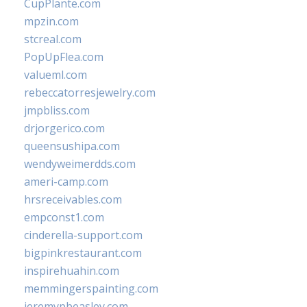
CupPlante.com
mpzin.com
stcreal.com
PopUpFlea.com
valueml.com
rebeccatorresjewelry.com
jmpbliss.com
drjorgerico.com
queensushipa.com
wendyweimerdds.com
ameri-camp.com
hrsreceivables.com
empconst1.com
cinderella-support.com
bigpinkrestaurant.com
inspirehuahin.com
memmingerspainting.com
jeremypbeasley.com