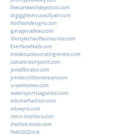
thesandwichdepotcos.com
drgiggleshouseofpain.com
hotflashdesigns.com
garagenadeau.com
lifestylechauffeurservice.com
EverNewNails.com
insideoutdecoratingcentre.com
salvatoresinpoint.com
jovialfloralco.com
johnlscotthometeam.com
u-seehomes.com
watersportslagonissi.com
mischieffashion.com
eduwyre.com
retro-interiors.com
theblvd-boise.com
fpet2023.org