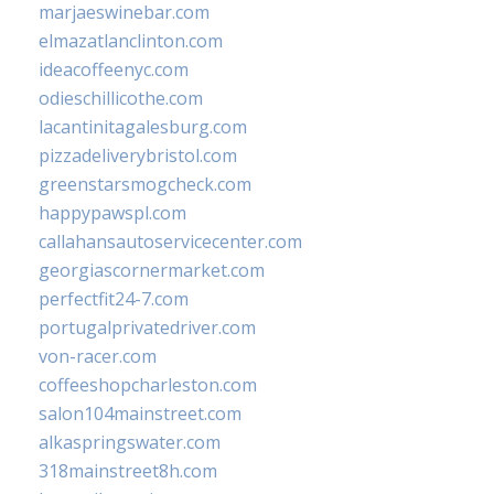
marjaeswinebar.com
elmazatlanclinton.com
ideacoffeenyc.com
odieschillicothe.com
lacantinitagalesburg.com
pizzadeliverybristol.com
greenstarsmogcheck.com
happypawspl.com
callahansautoservicecenter.com
georgiascornermarket.com
perfectfit24-7.com
portugalprivatedriver.com
von-racer.com
coffeeshopcharleston.com
salon104mainstreet.com
alkaspringswater.com
318mainstreet8h.com