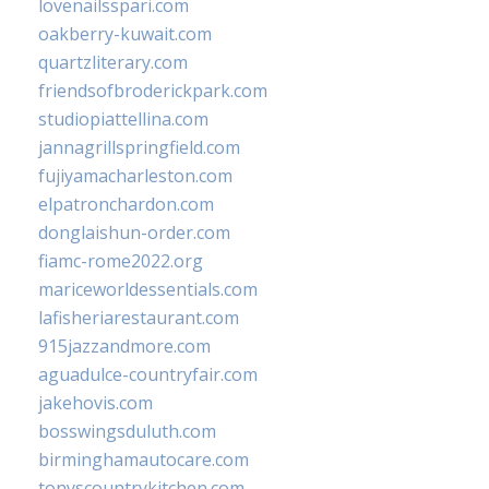
lovenailsspari.com
oakberry-kuwait.com
quartzliterary.com
friendsofbroderickpark.com
studiopiattellina.com
jannagrillspringfield.com
fujiyamacharleston.com
elpatronchardon.com
donglaishun-order.com
fiamc-rome2022.org
mariceworldessentials.com
lafisheriarestaurant.com
915jazzandmore.com
aguadulce-countryfair.com
jakehovis.com
bosswingsduluth.com
birminghamautocare.com
tonyscountrykitchen.com