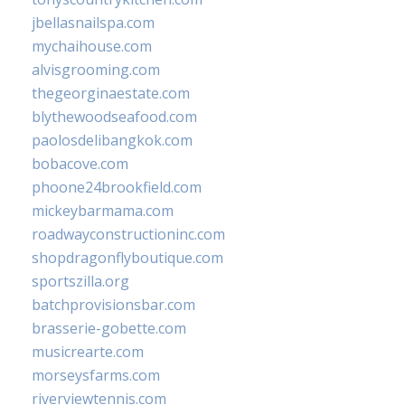
jbellasnailspa.com
mychaihouse.com
alvisgrooming.com
thegeorginaestate.com
blythewoodseafood.com
paolosdelibangkok.com
bobacove.com
phoone24brookfield.com
mickeybarmama.com
roadwayconstructioninc.com
shopdragonflyboutique.com
sportszilla.org
batchprovisionsbar.com
brasserie-gobette.com
musicrearte.com
morseysfarms.com
riverviewtennis.com