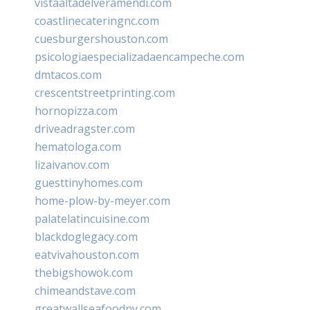
vistaaltadelveramendi.com
coastlinecateringnc.com
cuesburgershouston.com
psicologiaespecializadaencampeche.com
dmtacos.com
crescentstreetprinting.com
hornopizza.com
driveadragster.com
hematologa.com
lizaivanov.com
guesttinyhomes.com
home-plow-by-meyer.com
palatelatincuisine.com
blackdoglegacy.com
eatvivahouston.com
thebigshowok.com
chimeandstave.com
greatwallseafoodny.com