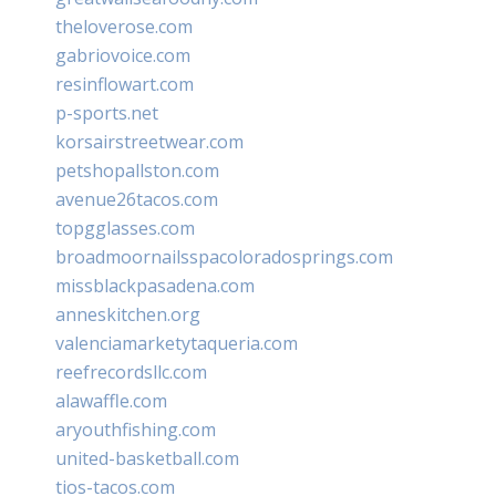
theloverose.com
gabriovoice.com
resinflowart.com
p-sports.net
korsairstreetwear.com
petshopallston.com
avenue26tacos.com
topgglasses.com
broadmoornailsspacoloradosprings.com
missblackpasadena.com
anneskitchen.org
valenciamarketytaqueria.com
reefrecordsllc.com
alawaffle.com
aryouthfishing.com
united-basketball.com
tios-tacos.com