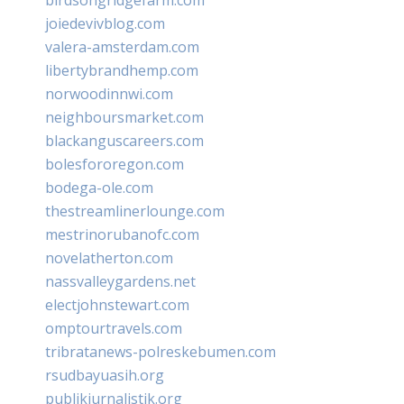
joiedevivblog.com
valera-amsterdam.com
libertybrandhemp.com
norwoodinnwi.com
neighboursmarket.com
blackanguscareers.com
bolesfororegon.com
bodega-ole.com
thestreamlinerlounge.com
mestrinorubanofc.com
novelatherton.com
nassvalleygardens.net
electjohnstewart.com
omptourtravels.com
tribratanews-polreskebumen.com
rsudbayuasih.org
publikjurnalistik.org