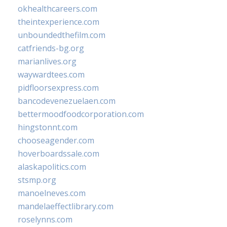
okhealthcareers.com
theintexperience.com
unboundedthefilm.com
catfriends-bg.org
marianlives.org
waywardtees.com
pidfloorsexpress.com
bancodevenezuelaen.com
bettermoodfoodcorporation.com
hingstonnt.com
chooseagender.com
hoverboardssale.com
alaskapolitics.com
stsmp.org
manoelneves.com
mandelaeffectlibrary.com
roselynns.com