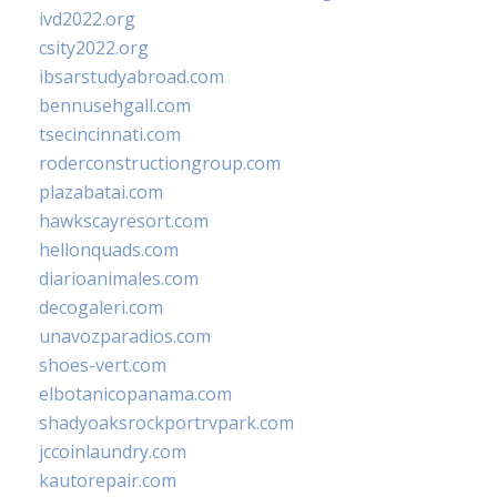
ivd2022.org
csity2022.org
ibsarstudyabroad.com
bennusehgall.com
tsecincinnati.com
roderconstructiongroup.com
plazabatai.com
hawkscayresort.com
hellonquads.com
diarioanimales.com
decogaleri.com
unavozparadios.com
shoes-vert.com
elbotanicopanama.com
shadyoaksrockportrvpark.com
jccoinlaundry.com
kautorepair.com