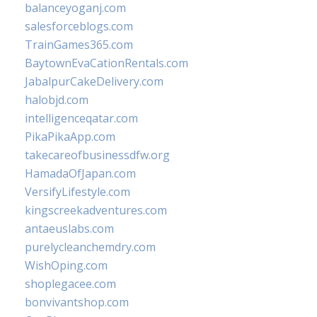
balanceyoganj.com
salesforceblogs.com
TrainGames365.com
BaytownEvaCationRentals.com
JabalpurCakeDelivery.com
halobjd.com
intelligenceqatar.com
PikaPikaApp.com
takecareofbusinessdfw.org
HamadaOfJapan.com
VersifyLifestyle.com
kingscreekadventures.com
antaeuslabs.com
purelycleanchemdry.com
WishOping.com
shoplegacee.com
bonvivantshop.com