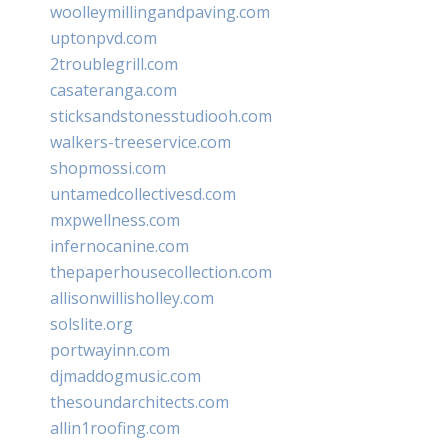
woolleymillingandpaving.com
uptonpvd.com
2troublegrill.com
casateranga.com
sticksandstonesstudiooh.com
walkers-treeservice.com
shopmossi.com
untamedcollectivesd.com
mxpwellness.com
infernocanine.com
thepaperhousecollection.com
allisonwillisholley.com
solslite.org
portwayinn.com
djmaddogmusic.com
thesoundarchitects.com
allin1roofing.com