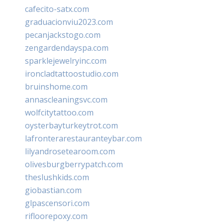
cafecito-satx.com
graduacionviu2023.com
pecanjackstogo.com
zengardendayspa.com
sparklejewelryinc.com
ironcladtattoostudio.com
bruinshome.com
annascleaningsvc.com
wolfcitytattoo.com
oysterbayturkeytrot.com
lafronterarestauranteybar.com
lilyandrosetearoom.com
olivesburgberrypatch.com
theslushkids.com
giobastian.com
glpascensori.com
rifloorepoxy.com