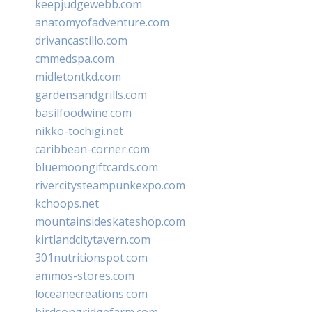
keepjudgewebb.com
anatomyofadventure.com
drivancastillo.com
cmmedspa.com
midletontkd.com
gardensandgrills.com
basilfoodwine.com
nikko-tochigi.net
caribbean-corner.com
bluemoongiftcards.com
rivercitysteampunkexpo.com
kchoops.net
mountainsideskateshop.com
kirtlandcitytavern.com
301nutritionspot.com
ammos-stores.com
loceanecreations.com
birdsongridgefarm.com