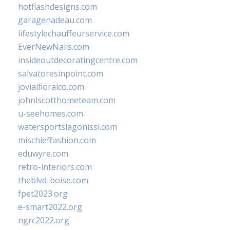
hotflashdesigns.com
garagenadeau.com
lifestylechauffeurservice.com
EverNewNails.com
insideoutdecoratingcentre.com
salvatoresinpoint.com
jovialfloralco.com
johnlscotthometeam.com
u-seehomes.com
watersportslagonissi.com
mischieffashion.com
eduwyre.com
retro-interiors.com
theblvd-boise.com
fpet2023.org
e-smart2022.org
ngrc2022.org