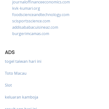
journaloffinanceeconomics.com
kvk-kumari.org
foodscienceandtechnology.com
scisportsscience.com
addisababacuisineaz.com
burgerimcamas.com
ADS
togel taiwan hari ini
Toto Macau
Slot
keluaran kamboja
result sgp hari ini