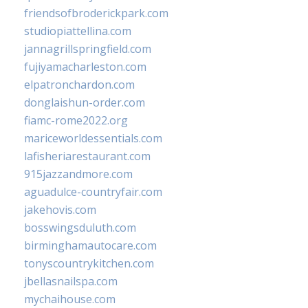
friendsofbroderickpark.com
studiopiattellina.com
jannagrillspringfield.com
fujiyamacharleston.com
elpatronchardon.com
donglaishun-order.com
fiamc-rome2022.org
mariceworldessentials.com
lafisheriarestaurant.com
915jazzandmore.com
aguadulce-countryfair.com
jakehovis.com
bosswingsduluth.com
birminghamautocare.com
tonyscountrykitchen.com
jbellasnailspa.com
mychaihouse.com