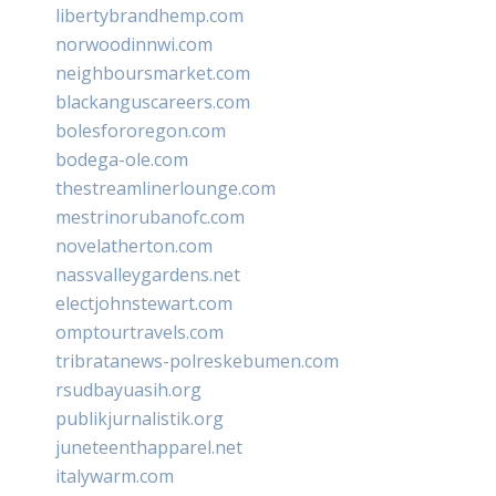
libertybrandhemp.com
norwoodinnwi.com
neighboursmarket.com
blackanguscareers.com
bolesfororegon.com
bodega-ole.com
thestreamlinerlounge.com
mestrinorubanofc.com
novelatherton.com
nassvalleygardens.net
electjohnstewart.com
omptourtravels.com
tribratanews-polreskebumen.com
rsudbayuasih.org
publikjurnalistik.org
juneteenthapparel.net
italywarm.com