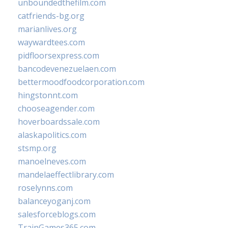
unboundedthefilm.com
catfriends-bg.org
marianlives.org
waywardtees.com
pidfloorsexpress.com
bancodevenezuelaen.com
bettermoodfoodcorporation.com
hingstonnt.com
chooseagender.com
hoverboardssale.com
alaskapolitics.com
stsmp.org
manoelneves.com
mandelaeffectlibrary.com
roselynns.com
balanceyoganj.com
salesforceblogs.com
TrainGames365.com