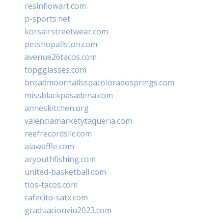
resinflowart.com
p-sports.net
korsairstreetwear.com
petshopallston.com
avenue26tacos.com
topgglasses.com
broadmoornailsspacoloradosprings.com
missblackpasadena.com
anneskitchen.org
valenciamarketytaqueria.com
reefrecordsllc.com
alawaffle.com
aryouthfishing.com
united-basketball.com
tios-tacos.com
cafecito-satx.com
graduacionviu2023.com