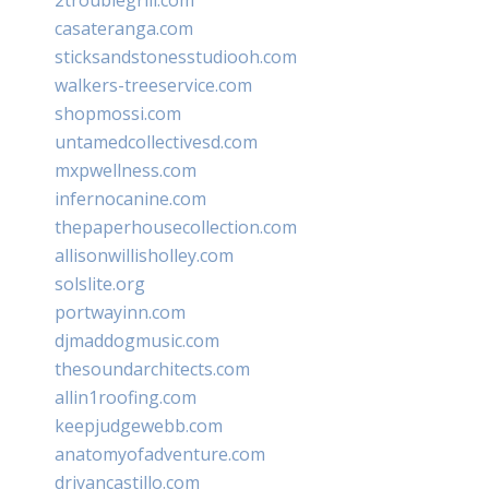
casateranga.com
sticksandstonesstudiooh.com
walkers-treeservice.com
shopmossi.com
untamedcollectivesd.com
mxpwellness.com
infernocanine.com
thepaperhousecollection.com
allisonwillisholley.com
solslite.org
portwayinn.com
djmaddogmusic.com
thesoundarchitects.com
allin1roofing.com
keepjudgewebb.com
anatomyofadventure.com
drivancastillo.com