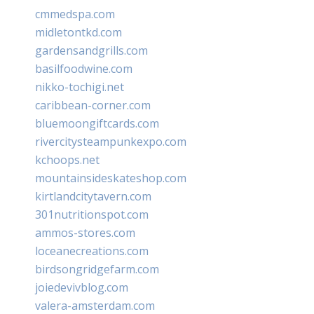
cmmedspa.com
midletontkd.com
gardensandgrills.com
basilfoodwine.com
nikko-tochigi.net
caribbean-corner.com
bluemoongiftcards.com
rivercitysteampunkexpo.com
kchoops.net
mountainsideskateshop.com
kirtlandcitytavern.com
301nutritionspot.com
ammos-stores.com
loceanecreations.com
birdsongridgefarm.com
joiedevivblog.com
valera-amsterdam.com