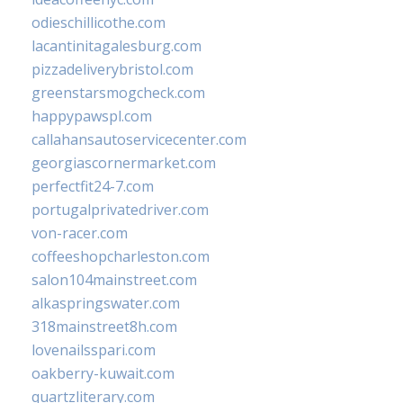
odieschillicothe.com
lacantinitagalesburg.com
pizzadeliverybristol.com
greenstarsmogcheck.com
happypawspl.com
callahansautoservicecenter.com
georgiascornermarket.com
perfectfit24-7.com
portugalprivatedriver.com
von-racer.com
coffeeshopcharleston.com
salon104mainstreet.com
alkaspringswater.com
318mainstreet8h.com
lovenailsspari.com
oakberry-kuwait.com
quartzliterary.com