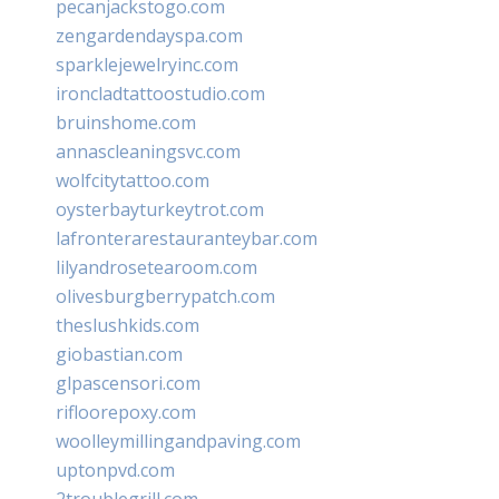
pecanjackstogo.com
zengardendayspa.com
sparklejewelryinc.com
ironcladtattoostudio.com
bruinshome.com
annascleaningsvc.com
wolfcitytattoo.com
oysterbayturkeytrot.com
lafronterarestauranteybar.com
lilyandrosetearoom.com
olivesburgberrypatch.com
theslushkids.com
giobastian.com
glpascensori.com
rifloorepoxy.com
woolleymillingandpaving.com
uptonpvd.com
2troublegrill.com