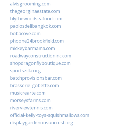
alvisgrooming.com
thegeorginaestate.com
blythewoodseafood.com
paolosdelibangkok.com
bobacove.com
phoone24brookfield.com
mickeybarmama.com
roadwayconstructioninc.com
shopdragonflyboutique.com
sportszilla.org
batchprovisionsbar.com
brasserie-gobette.com
musicrearte.com
morseysfarms.com
riverviewtennis.com
official-kelly-toys-squishmallows.com
displaygardenonsuncrest.org