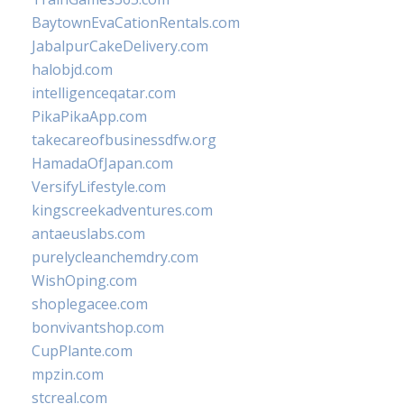
BaytownEvaCationRentals.com
JabalpurCakeDelivery.com
halobjd.com
intelligenceqatar.com
PikaPikaApp.com
takecareofbusinessdfw.org
HamadaOfJapan.com
VersifyLifestyle.com
kingscreekadventures.com
antaeuslabs.com
purelycleanchemdry.com
WishOping.com
shoplegacee.com
bonvivantshop.com
CupPlante.com
mpzin.com
stcreal.com