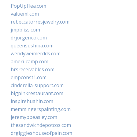
PopUpFlea.com
valueml.com
rebeccatorresjewelry.com
jmpbliss.com
drjorgerico.com
queensushipa.com
wendyweimerdds.com
ameri-camp.com
hrsreceivables.com
empconst1.com
cinderella-support.com
bigpinkrestaurant.com
inspirehuahin.com
memmingerspainting.com
jeremypbeasley.com
thesandwichdepotcos.com
drgiggleshouseofpain.com