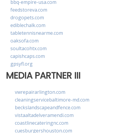
bbq-empire-usa.com
feedstoreva.com
drogopets.com
ediblechalk.com
tabletennisnearme.com
oaksofa.com
soultacohtx.com
capishcaps.com
gpsyfl.org
MEDIA PARTNER III
vwrepairarlington.com
cleaningservicebaltimore-md.com
beckslandscapeandfence.com
vistaaltadelveramendi.com
coastlinecateringnc.com
cuesburgershouston.com