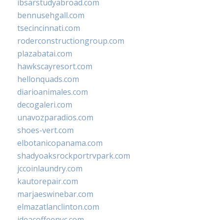
ibsarstudyabroad.com
bennusehgall.com
tsecincinnati.com
roderconstructiongroup.com
plazabatai.com
hawkscayresort.com
hellonquads.com
diarioanimales.com
decogaleri.com
unavozparadios.com
shoes-vert.com
elbotanicopanama.com
shadyoaksrockportrvpark.com
jccoinlaundry.com
kautorepair.com
marjaeswinebar.com
elmazatlanclinton.com
ideacoffeenyc.com