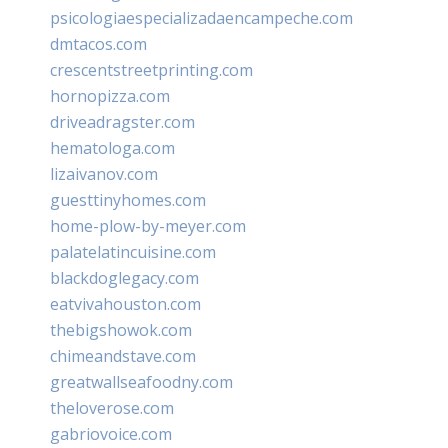
psicologiaespecializadaencampeche.com
dmtacos.com
crescentstreetprinting.com
hornopizza.com
driveadragster.com
hematologa.com
lizaivanov.com
guesttinyhomes.com
home-plow-by-meyer.com
palatelatincuisine.com
blackdoglegacy.com
eatvivahouston.com
thebigshowok.com
chimeandstave.com
greatwallseafoodny.com
theloverose.com
gabriovoice.com