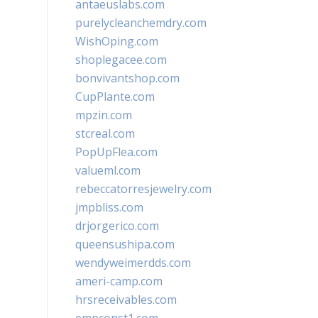
antaeuslabs.com
purelycleanchemdry.com
WishOping.com
shoplegacee.com
bonvivantshop.com
CupPlante.com
mpzin.com
stcreal.com
PopUpFlea.com
valueml.com
rebeccatorresjewelry.com
jmpbliss.com
drjorgerico.com
queensushipa.com
wendyweimerdds.com
ameri-camp.com
hrsreceivables.com