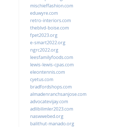
mischieffashion.com
eduwyre.com
retro-interiors.com
theblvd-boise.com
fpet2023.org
e-smart2022.org
ngrc2022.org
leesfamilyfoods.com
lewis-lewis-cpas.com
eleontennis.com
cyetus.com
bradfordshops.com
almadenranchsanjose.com
advocatevijay.com
adlibilimler2023.com
naswwebed.org
balithut-manado.org