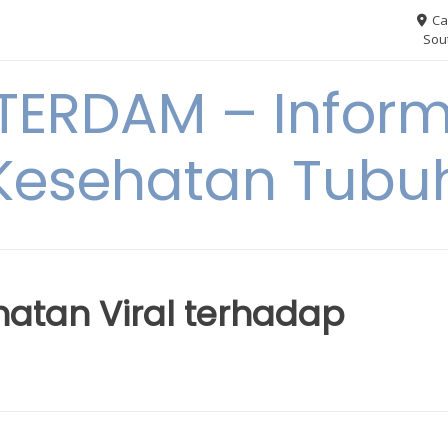
Ca
Sout
ERDAM – Inform
Kesehatan Tubu
atan Viral terhadap