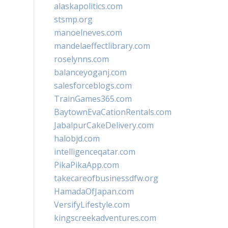
alaskapolitics.com
stsmp.org
manoelneves.com
mandelaeffectlibrary.com
roselynns.com
balanceyoganj.com
salesforceblogs.com
TrainGames365.com
BaytownEvaCationRentals.com
JabalpurCakeDelivery.com
halobjd.com
intelligenceqatar.com
PikaPikaApp.com
takecareofbusinessdfw.org
HamadaOfJapan.com
VersifyLifestyle.com
kingscreekadventures.com