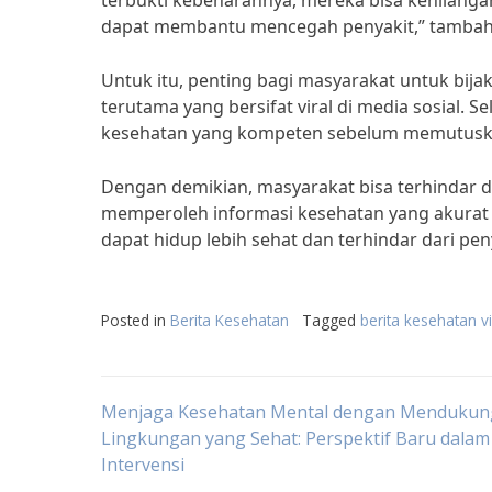
terbukti kebenarannya, mereka bisa kehilan
dapat membantu mencegah penyakit,” tambah d
Untuk itu, penting bagi masyarakat untuk bij
terutama yang bersifat viral di media sosial. 
kesehatan yang kompeten sebelum memutuskan
Dengan demikian, masyarakat bisa terhindar da
memperoleh informasi kesehatan yang akurat 
dapat hidup lebih sehat dan terhindar dari pe
Posted in
Berita Kesehatan
Tagged
berita kesehatan vi
Post
Menjaga Kesehatan Mental dengan Mendukun
Lingkungan yang Sehat: Perspektif Baru dalam
Intervensi
navigation