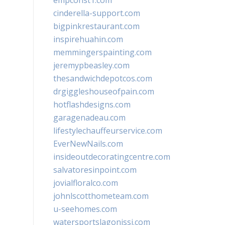
empconst1.com
cinderella-support.com
bigpinkrestaurant.com
inspirehuahin.com
memmingerspainting.com
jeremypbeasley.com
thesandwichdepotcos.com
drgiggleshouseofpain.com
hotflashdesigns.com
garagenadeau.com
lifestylechauffeurservice.com
EverNewNails.com
insideoutdecoratingcentre.com
salvatoresinpoint.com
jovialfloralco.com
johnlscotthometeam.com
u-seehomes.com
watersportslagonissi.com