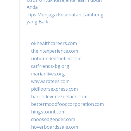
Usus Untuk Kesejahteraan Tubuh
Anda
Tips Menjaga Kesehatan Lambung
yang Baik
okhealthcareers.com
theintexperience.com
unboundedthefilm.com
catfriends-bg.org
marianlives.org
waywardtees.com
pidfloorsexpress.com
bancodevenezuelaen.com
bettermoodfoodcorporation.com
hingstonnt.com
chooseagender.com
hoverboardssale.com