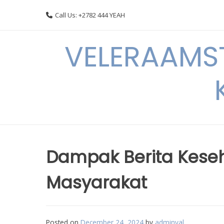
Skip
Call Us: +2782 444 YEAH
to
content
VELERAAMST
Dampak Berita Keseh
Masyarakat
Posted on
December 24, 2024
by
adminval