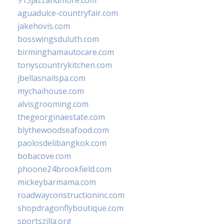
915jazzandmore.com
aguadulce-countryfair.com
jakehovis.com
bosswingsduluth.com
birminghamautocare.com
tonyscountrykitchen.com
jbellasnailspa.com
mychaihouse.com
alvisgrooming.com
thegeorginaestate.com
blythewoodseafood.com
paolosdelibangkok.com
bobacove.com
phoone24brookfield.com
mickeybarmama.com
roadwayconstructioninc.com
shopdragonflyboutique.com
sportszilla.org