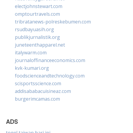
electjohnstewart.com
omptourtravels.com
tribratanews-polreskebumen.com
rsudbayuasih.org
publikjurnalistik.org
juneteenthapparel.net
italywarm.com
journaloffinanceeconomics.com
kvk-kumari.org
foodscienceandtechnology.com
scisportsscience.com
addisababacuisineaz.com
burgerimcamas.com
ADS
togel taiwan hari ini