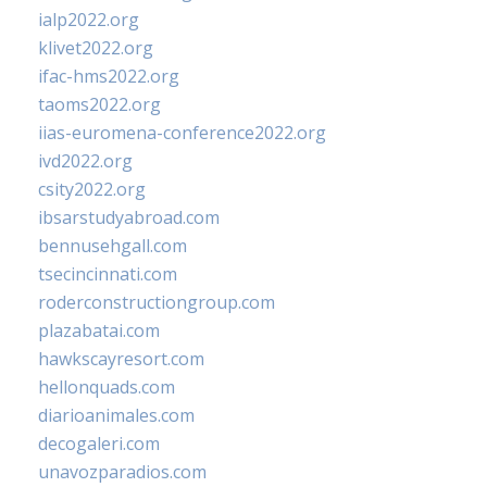
ialp2022.org
klivet2022.org
ifac-hms2022.org
taoms2022.org
iias-euromena-conference2022.org
ivd2022.org
csity2022.org
ibsarstudyabroad.com
bennusehgall.com
tsecincinnati.com
roderconstructiongroup.com
plazabatai.com
hawkscayresort.com
hellonquads.com
diarioanimales.com
decogaleri.com
unavozparadios.com