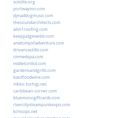
solslite.org
portwayinn.com
djmaddogmusic.com
thesoundarchitects.com
allin1roofing.com
keepjudgewebb.com
anatomyofadventure.com
drivancastillo.com
cmmedspa.com
midletontkd.com
gardensandgrills.com
basilfoodwine.com
nikko-tochigi.net
caribbean-corner.com
bluemoongiftcards.com
rivercitysteampunkexpo.com
kchoops.net