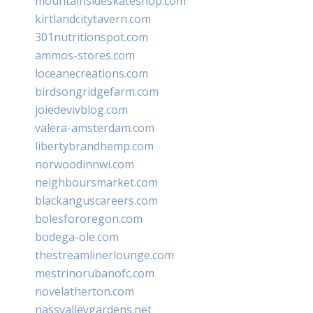
mountainsideskateshop.com
kirtlandcitytavern.com
301nutritionspot.com
ammos-stores.com
loceanecreations.com
birdsongridgefarm.com
joiedevivblog.com
valera-amsterdam.com
libertybrandhemp.com
norwoodinnwi.com
neighboursmarket.com
blackanguscareers.com
bolesfororegon.com
bodega-ole.com
thestreamlinerlounge.com
mestrinorubanofc.com
novelatherton.com
nassvalleygardens.net