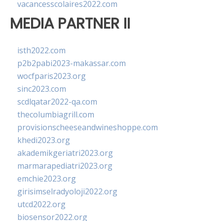
vacancesscolaires2022.com
MEDIA PARTNER II
isth2022.com
p2b2pabi2023-makassar.com
wocfparis2023.org
sinc2023.com
scdlqatar2022-qa.com
thecolumbiagrill.com
provisionscheeseandwineshoppe.com
khedi2023.org
akademikgeriatri2023.org
marmarapediatri2023.org
emchie2023.org
girisimselradyoloji2022.org
utcd2022.org
biosensor2022.org