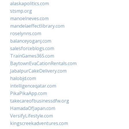
alaskapolitics.com
stsmp.org
manoelneves.com
mandelaeffectlibrary.com
roselynns.com
balanceyoganj.com
salesforceblogs.com
TrainGames365.com
BaytownEvaCationRentals.com
JabalpurCakeDelivery.com
halobjd.com
intelligenceqatar.com
PikaPikaApp.com
takecareofbusinessdfw.org
HamadaOfJapan.com
VersifyLifestyle.com
kingscreekadventures.com