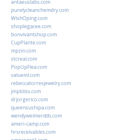
antaeuslabs.com
purelycleanchemdry.com
WishOping.com
shoplegacee.com
bonvivantshop.com
CupPlante.com
mpzin.com
stcreal.com
PopUpFlea.com
valueml.com
rebeccatorresjewelry.com
jmpbliss.com
drjorgerico.com
queensushipa.com
wendyweimerdds.com
ameri-camp.com
hrsreceivables.com