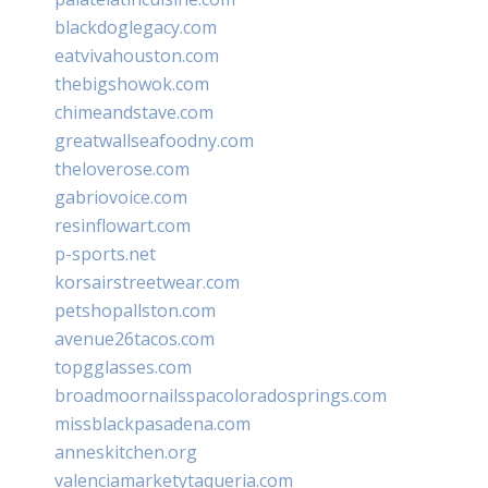
blackdoglegacy.com
eatvivahouston.com
thebigshowok.com
chimeandstave.com
greatwallseafoodny.com
theloverose.com
gabriovoice.com
resinflowart.com
p-sports.net
korsairstreetwear.com
petshopallston.com
avenue26tacos.com
topgglasses.com
broadmoornailsspacoloradosprings.com
missblackpasadena.com
anneskitchen.org
valenciamarketytaqueria.com