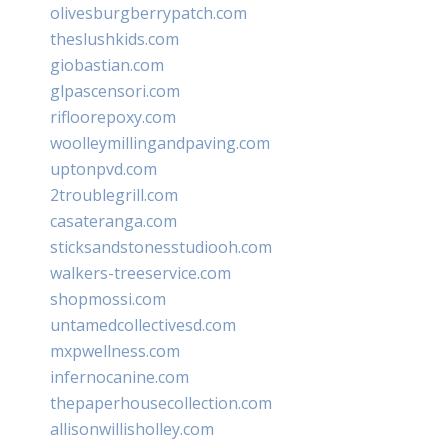
olivesburgberrypatch.com
theslushkids.com
giobastian.com
glpascensori.com
rifloorepoxy.com
woolleymillingandpaving.com
uptonpvd.com
2troublegrill.com
casateranga.com
sticksandstonesstudiooh.com
walkers-treeservice.com
shopmossi.com
untamedcollectivesd.com
mxpwellness.com
infernocanine.com
thepaperhousecollection.com
allisonwillisholley.com