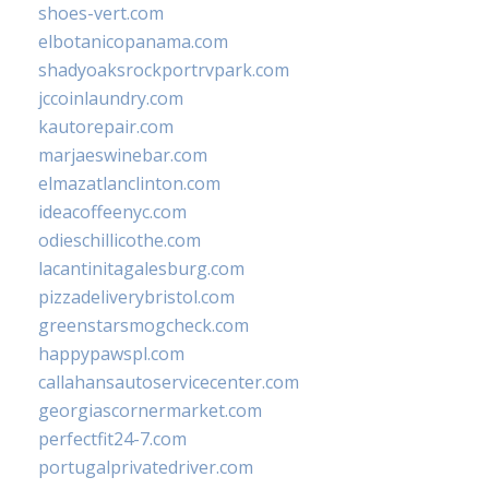
shoes-vert.com
elbotanicopanama.com
shadyoaksrockportrvpark.com
jccoinlaundry.com
kautorepair.com
marjaeswinebar.com
elmazatlanclinton.com
ideacoffeenyc.com
odieschillicothe.com
lacantinitagalesburg.com
pizzadeliverybristol.com
greenstarsmogcheck.com
happypawspl.com
callahansautoservicecenter.com
georgiascornermarket.com
perfectfit24-7.com
portugalprivatedriver.com