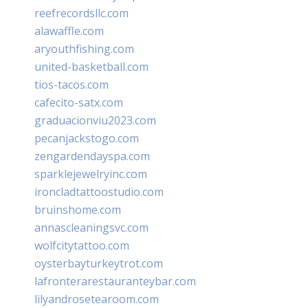
reefrecordsllc.com
alawaffle.com
aryouthfishing.com
united-basketball.com
tios-tacos.com
cafecito-satx.com
graduacionviu2023.com
pecanjackstogo.com
zengardendayspa.com
sparklejewelryinc.com
ironcladtattoostudio.com
bruinshome.com
annascleaningsvc.com
wolfcitytattoo.com
oysterbayturkeytrot.com
lafronterarestauranteybar.com
lilyandrosetearoom.com