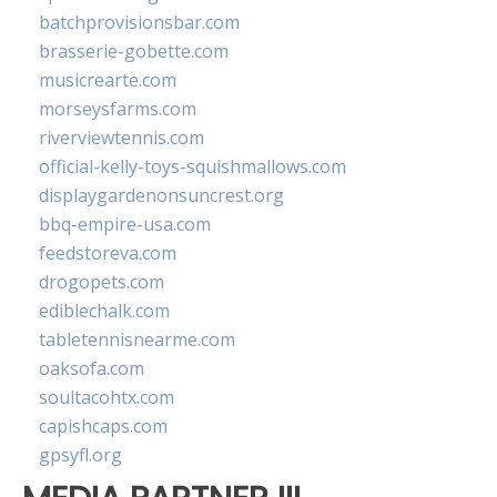
batchprovisionsbar.com
brasserie-gobette.com
musicrearte.com
morseysfarms.com
riverviewtennis.com
official-kelly-toys-squishmallows.com
displaygardenonsuncrest.org
bbq-empire-usa.com
feedstoreva.com
drogopets.com
ediblechalk.com
tabletennisnearme.com
oaksofa.com
soultacohtx.com
capishcaps.com
gpsyfl.org