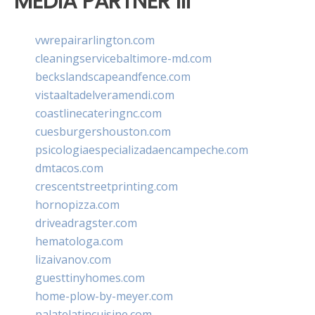
MEDIA PARTNER III
vwrepairarlington.com
cleaningservicebaltimore-md.com
beckslandscapeandfence.com
vistaaltadelveramendi.com
coastlinecateringnc.com
cuesburgershouston.com
psicologiaespecializadaencampeche.com
dmtacos.com
crescentstreetprinting.com
hornopizza.com
driveadragster.com
hematologa.com
lizaivanov.com
guesttinyhomes.com
home-plow-by-meyer.com
palatelatincuisine.com