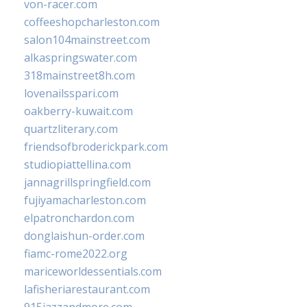
von-racer.com
coffeeshopcharleston.com
salon104mainstreet.com
alkaspringswater.com
318mainstreet8h.com
lovenailsspari.com
oakberry-kuwait.com
quartzliterary.com
friendsofbroderickpark.com
studiopiattellina.com
jannagrillspringfield.com
fujiyamacharleston.com
elpatronchardon.com
donglaishun-order.com
fiamc-rome2022.org
mariceworldessentials.com
lafisheriarestaurant.com