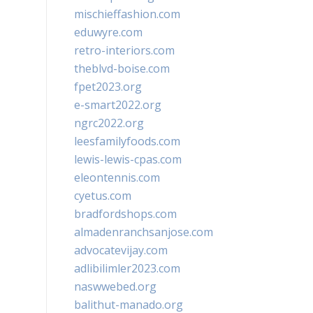
mischieffashion.com
eduwyre.com
retro-interiors.com
theblvd-boise.com
fpet2023.org
e-smart2022.org
ngrc2022.org
leesfamilyfoods.com
lewis-lewis-cpas.com
eleontennis.com
cyetus.com
bradfordshops.com
almadenranchsanjose.com
advocatevijay.com
adlibilimler2023.com
naswwebed.org
balithut-manado.org