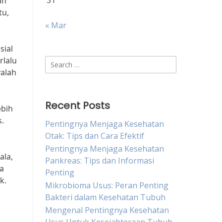
31
an
tu,
« Mar
sial
rlalu
Search
yalah
for:
Recent Posts
ebih
s.
Pentingnya Menjaga Kesehatan
Otak: Tips dan Cara Efektif
Pentingnya Menjaga Kesehatan
ala,
Pankreas: Tips dan Informasi
a
Penting
k.
Mikrobioma Usus: Peran Penting
Bakteri dalam Kesehatan Tubuh
Mengenal Pentingnya Kesehatan