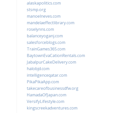
alaskapolitics.com
stsmp.org
manoelneves.com
mandelaeffectlibrary.com
roselynns.com
balanceyoganj.com
salesforceblogs.com
TrainGames365.com
BaytownEvaCationRentals.com
JabalpurCakeDelivery.com
halobjd.com
intelligenceqatar.com
PikaPikaApp.com
takecareofbusinessdfw.org
HamadaOfJapan.com
VersifyLifestyle.com
kingscreekadventures.com