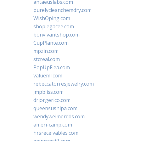
antaeuslabs.com
purelycleanchemdry.com
WishOping.com
shoplegacee.com
bonvivantshop.com
CupPlante.com
mpzin.com
stcreal.com
PopUpFlea.com
valueml.com
rebeccatorresjewelry.com
jmpbliss.com
drjorgerico.com
queensushipa.com
wendyweimerdds.com
ameri-camp.com
hrsreceivables.com