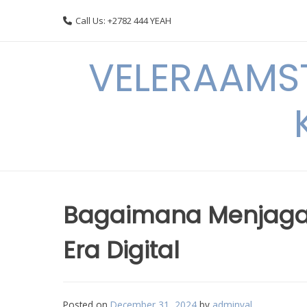
Skip
Call Us: +2782 444 YEAH
to
content
VELERAAMST
Bagaimana Menjaga 
Era Digital
Posted on
December 31, 2024
by
adminval