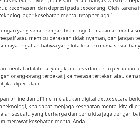
rsitas Harvard, “Menghabiskan terlalu banyak waktu di dep
r, kecemasan, dan depresi pada seseorang. Oleh karena i
knologi agar kesehatan mental tetap terjaga.”
bungan yang sehat dengan teknologi. Gunakanlah media so
g negatif atau memicu perasaan tidak nyaman, dan jangan te
 maya. Ingatlah bahwa yang kita lihat di media sosial han
atan mental adalah hal yang kompleks dan perlu perhatian l
engan orang-orang terdekat jika merasa tertekan atau cema
 jika diperlukan.”
 online dan offline, melakukan digital detox secara berk
knologi, kita dapat menjaga kesehatan mental kita di er
dalah sesuatu yang berharga dan perlu kita jaga dengan bai
lam merawat kesehatan mental Anda.