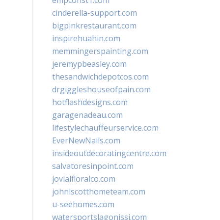
empconst1.com
cinderella-support.com
bigpinkrestaurant.com
inspirehuahin.com
memmingerspainting.com
jeremypbeasley.com
thesandwichdepotcos.com
drgiggleshouseofpain.com
hotflashdesigns.com
garagenadeau.com
lifestylechauffeurservice.com
EverNewNails.com
insideoutdecoratingcentre.com
salvatoresinpoint.com
jovialfloralco.com
johnlscotthometeam.com
u-seehomes.com
watersportslagonissi.com