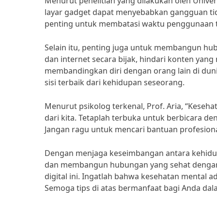
Menurut penelitian yang dilakukan oleh Unive
layar gadget dapat menyebabkan gangguan tidu
penting untuk membatasi waktu penggunaan te
Selain itu, penting juga untuk membangun hu
dan internet secara bijak, hindari konten yan
membandingkan diri dengan orang lain di dunia
sisi terbaik dari kehidupan seseorang.
Menurut psikolog terkenal, Prof. Aria, “Keseh
dari kita. Tetaplah terbuka untuk berbicara d
Jangan ragu untuk mencari bantuan profesional
Dengan menjaga keseimbangan antara kehidupan
dan membangun hubungan yang sehat dengan te
digital ini. Ingatlah bahwa kesehatan mental a
Semoga tips di atas bermanfaat bagi Anda da