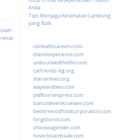
Usus Untuk Kesejahteraan Tubuh
Anda
Tips Menjaga Kesehatan Lambung
yang Baik
kolah-
onesia
okhealthcareers.com
theintexperience.com
unboundedthefilm.com
catfriends-bg.org
marianlives.org
waywardtees.com
pidfloorsexpress.com
bancodevenezuelaen.com
bettermoodfoodcorporation.com
hingstonnt.com
chooseagender.com
hoverboardssale.com