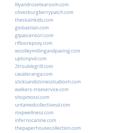
lilyandrosetearoom.com
olivesburgberrypatch.com
theslushkids.com
giobastian.com
glpascensori.com
rifloorepoxy.com
woolleymillingandpaving.com
uptonpvd.com
2troublegrill.com
casateranga.com
sticksandstonesstudiooh.com
walkers-treeservice.com
shopmossi.com
untamedcollectivesd.com
mxpwellness.com
infernocanine.com
thepaperhousecollection.com