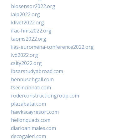
biosensor2022.org
ialp2022.org
klivet2022.org
ifac-hms2022.org
taoms2022.org
iias-euromena-conference2022.org
ivd2022.org
csity2022.org
ibsarstudyabroad.com
bennusehgall.com
tsecincinnati.com
roderconstructiongroup.com
plazabatai.com
hawkscayresort.com
hellonquads.com
diarioanimales.com
decogaleri.com