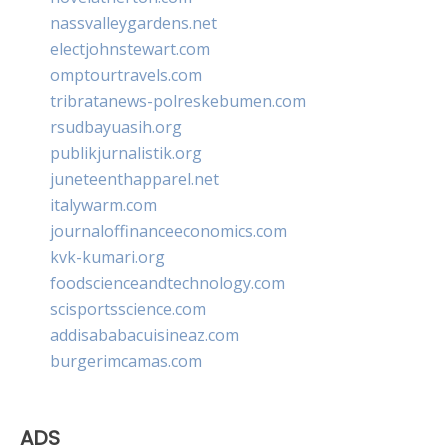
nassvalleygardens.net
electjohnstewart.com
omptourtravels.com
tribratanews-polreskebumen.com
rsudbayuasih.org
publikjurnalistik.org
juneteenthapparel.net
italywarm.com
journaloffinanceeconomics.com
kvk-kumari.org
foodscienceandtechnology.com
scisportsscience.com
addisababacuisineaz.com
burgerimcamas.com
ADS