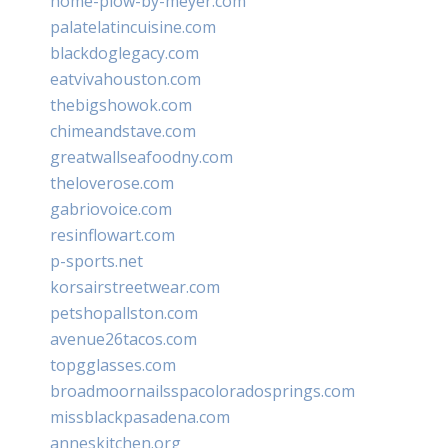
home-plow-by-meyer.com
palatelatincuisine.com
blackdoglegacy.com
eatvivahouston.com
thebigshowok.com
chimeandstave.com
greatwallseafoodny.com
theloverose.com
gabriovoice.com
resinflowart.com
p-sports.net
korsairstreetwear.com
petshopallston.com
avenue26tacos.com
topgglasses.com
broadmoornailsspacoloradosprings.com
missblackpasadena.com
anneskitchen.org