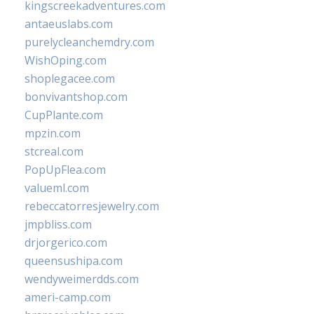
kingscreekadventures.com
antaeuslabs.com
purelycleanchemdry.com
WishOping.com
shoplegacee.com
bonvivantshop.com
CupPlante.com
mpzin.com
stcreal.com
PopUpFlea.com
valueml.com
rebeccatorresjewelry.com
jmpbliss.com
drjorgerico.com
queensushipa.com
wendyweimerdds.com
ameri-camp.com