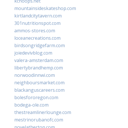
kchoops.net
mountainsideskateshop.com
kirtlandcitytavern.com
301nutritionspot.com
ammos-stores.com
loceanecreations.com
birdsongridgefarm.com
joiedevivblog.com
valera-amsterdam.com
libertybrandhemp.com
norwoodinnwi.com
neighboursmarket.com
blackanguscareers.com
bolesfororegon.com
bodega-ole.com
thestreamlinerlounge.com
mestrinorubanofc.com
novelatherton.com