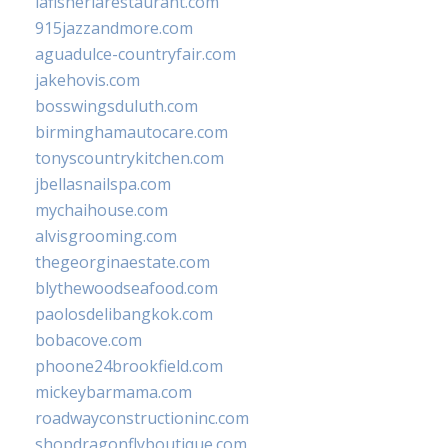
lafisheriarestaurant.com
915jazzandmore.com
aguadulce-countryfair.com
jakehovis.com
bosswingsduluth.com
birminghamautocare.com
tonyscountrykitchen.com
jbellasnailspa.com
mychaihouse.com
alvisgrooming.com
thegeorginaestate.com
blythewoodseafood.com
paolosdelibangkok.com
bobacove.com
phoone24brookfield.com
mickeybarmama.com
roadwayconstructioninc.com
shopdragonflyboutique.com