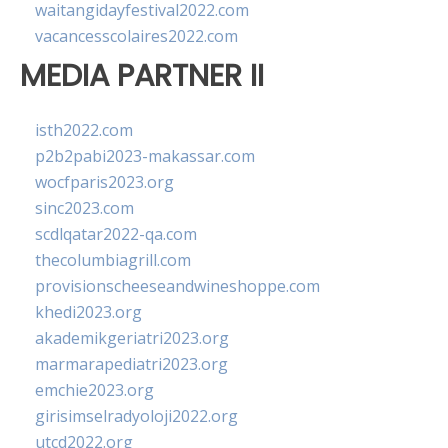
waitangidayfestival2022.com
vacancesscolaires2022.com
MEDIA PARTNER II
isth2022.com
p2b2pabi2023-makassar.com
wocfparis2023.org
sinc2023.com
scdlqatar2022-qa.com
thecolumbiagrill.com
provisionscheeseandwineshoppe.com
khedi2023.org
akademikgeriatri2023.org
marmarapediatri2023.org
emchie2023.org
girisimselradyoloji2022.org
utcd2022.org