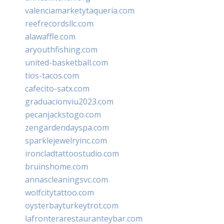
valenciamarketytaqueria.com
reefrecordsllc.com
alawaffle.com
aryouthfishing.com
united-basketball.com
tios-tacos.com
cafecito-satx.com
graduacionviu2023.com
pecanjackstogo.com
zengardendayspa.com
sparklejewelryinc.com
ironcladtattoostudio.com
bruinshome.com
annascleaningsvc.com
wolfcitytattoo.com
oysterbayturkeytrot.com
lafronterarestauranteybar.com