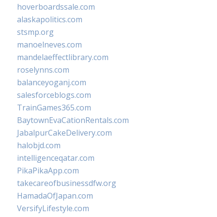
hoverboardssale.com
alaskapolitics.com
stsmp.org
manoelneves.com
mandelaeffectlibrary.com
roselynns.com
balanceyoganj.com
salesforceblogs.com
TrainGames365.com
BaytownEvaCationRentals.com
JabalpurCakeDelivery.com
halobjd.com
intelligenceqatar.com
PikaPikaApp.com
takecareofbusinessdfw.org
HamadaOfJapan.com
VersifyLifestyle.com