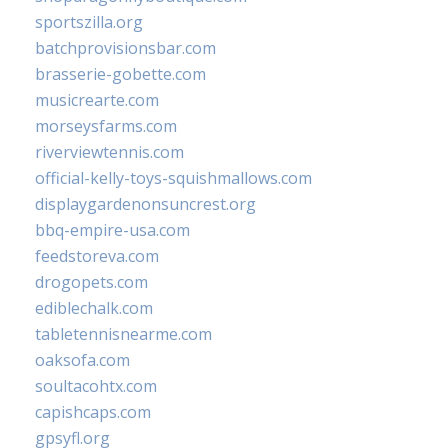
sportszilla.org
batchprovisionsbar.com
brasserie-gobette.com
musicrearte.com
morseysfarms.com
riverviewtennis.com
official-kelly-toys-squishmallows.com
displaygardenonsuncrest.org
bbq-empire-usa.com
feedstoreva.com
drogopets.com
ediblechalk.com
tabletennisnearme.com
oaksofa.com
soultacohtx.com
capishcaps.com
gpsyfl.org