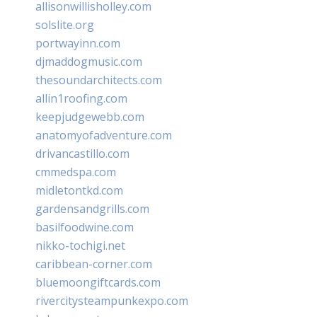
allisonwillisholley.com
solslite.org
portwayinn.com
djmaddogmusic.com
thesoundarchitects.com
allin1roofing.com
keepjudgewebb.com
anatomyofadventure.com
drivancastillo.com
cmmedspa.com
midletontkd.com
gardensandgrills.com
basilfoodwine.com
nikko-tochigi.net
caribbean-corner.com
bluemoongiftcards.com
rivercitysteampunkexpo.com