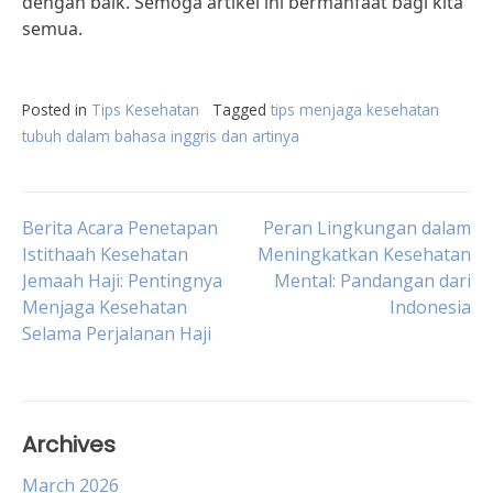
dengan baik. Semoga artikel ini bermanfaat bagi kita
semua.
Posted in
Tips Kesehatan
Tagged
tips menjaga kesehatan
tubuh dalam bahasa inggris dan artinya
Post
Berita Acara Penetapan
Peran Lingkungan dalam
Istithaah Kesehatan
Meningkatkan Kesehatan
Jemaah Haji: Pentingnya
Mental: Pandangan dari
navigation
Menjaga Kesehatan
Indonesia
Selama Perjalanan Haji
Archives
March 2026