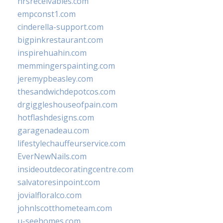
hrsreceivables.com
empconst1.com
cinderella-support.com
bigpinkrestaurant.com
inspirehuahin.com
memmingerspainting.com
jeremypbeasley.com
thesandwichdepotcos.com
drgiggleshouseofpain.com
hotflashdesigns.com
garagenadeau.com
lifestylechauffeurservice.com
EverNewNails.com
insideoutdecoratingcentre.com
salvatoresinpoint.com
jovialfloralco.com
johnlscotthometeam.com
u-seehomes.com