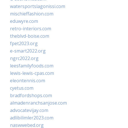
watersportslagonissi.com
mischieffashion.com
eduwyre.com
retro-interiors.com
theblvd-boise.com
fpet2023.org
e-smart2022.org
ngrc2022.org
leesfamilyfoods.com
lewis-lewis-cpas.com
eleontennis.com
cyetus.com
bradfordshops.com
almadenranchsanjose.com
advocatevijay.com
adlibilimler2023.com
naswwebed.org