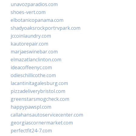
unavozparadios.com
shoes-vert.com
elbotanicopanama.com
shadyoaksrockportrvpark.com
jccoinlaundry.com
kautorepair.com
marjaeswinebar.com
elmazatlanclinton.com
ideacoffeenyc.com
odieschillicothe.com
lacantinitagalesburg.com
pizzadeliverybristol.com
greenstarsmogcheck.com
happypawspl.com
callahansautoservicecenter.com
georgiascornermarket.com
perfectfit24-7.com